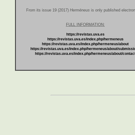
From its issue 19 (2017)
Hermēneus
is only published electron
FULL INFORMATION:
https://revistas.uva.es
https://revistas.uva.es/index.php/hermeneus
https://revistas.uva.es/index.php/hermeneus/about
https://revistas.uva.es/index.php/hermeneus/about/submissi
https://revistas.uva.es/index.php/hermeneus/about/contac