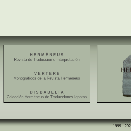
H E R M Ē N E U S
Revista de Traducción e Interpretación
V E R T E R E
Monográficos de la Revista Hermēneus
D I S B A B E L I A
Colección Hermēneus de Traducciones Ignotas
1999 - 20