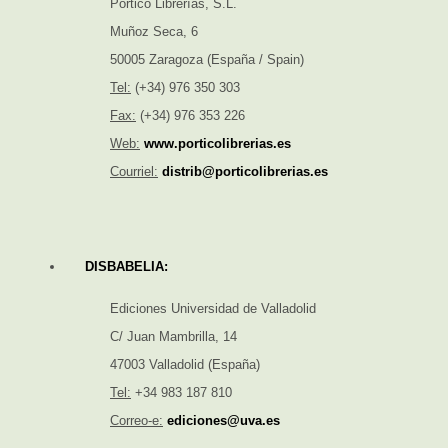
Pórtico Librerías, S.L.
Muñoz Seca, 6
50005 Zaragoza (España / Spain)
Tel:
(+34) 976 350 303
Fax:
(+34) 976 353 226
Web:
www.porticolibrerias.es
Courriel:
distrib@porticolibrerias.es
DISBABELIA:
Ediciones Universidad de Valladolid
C/ Juan Mambrilla, 14
47003 Valladolid (España)
Tel:
+34 983 187 810
Correo-e:
ediciones@uva.es