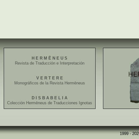
H E R M Ē N E U S
Revista de Traducción e Interpretación
V E R T E R E
Monográficos de la Revista Hermēneus
D I S B A B E L I A
Colección Hermēneus de Traducciones Ignotas
1999 - 20