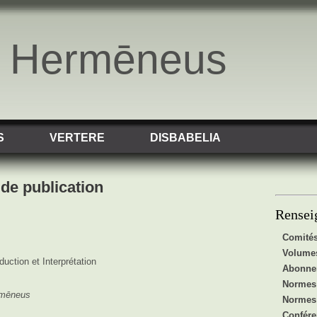
o Hermēneus
S
VERTERE
DISBABELIA
de publication
Rensei
Comités
Volumes
uction et Interprétation
Abonnem
Normes 
mēneus
Normes 
Confér