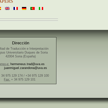
APERS
Dirección
ltad de Traducción e Interpretación
us Universitario Duques de Soria
42004 Soria (España)
rreo-e:
hermeneus.trad@uva.es
juanmiguel.zarandona@uva.es
 34 975 129 174 / +34 975 129 100
Fax:
+ 34 975 129 101