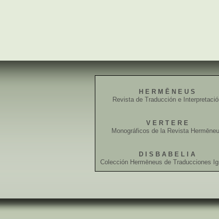
H E R M Ē N E U S
Revista de Traducción e Interpretaci
V E R T E R E
Monográficos de la Revista Hermēne
D I S B A B E L I A
Colección Hermēneus de Traducciones Ig