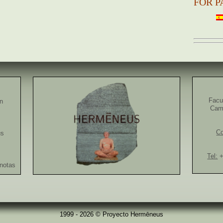
FOR P
Facu
ón
Camp
Co
us
Tel:
+
notas
1999 - 2026 © Proyecto Hermēneus