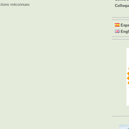
ctions méconnues
Colloq
Esp
Engl