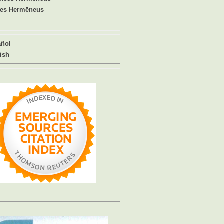
ues Hermēneus
añol
ish