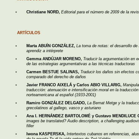
Christiane NORD,
Editorial para el número de 2009 de la rev
ARTÍCULOS
Marta ABUÍN GONZÁLEZ,
La toma de notas: el desarrollo de 
aprendiz a intérprete
Gemma ANDÚJAR MORENO,
Traducir la argumentación en ed
de las estrategias argumentativas a las técnicas traductoras
Carmen BESTUE SALINAS,
Traducir los daños sin efectos co
comparado del derecho de daños
Javier FRANCO AIXELÁ y Carlos ABIO VILLARIG,
Manipula
traducción: atenuación e intensificación moral en la traducción
norteamericana al español (1933-2001)
Ramiro GONZÁLEZ DELGADO,
La Bernat Metge y la traducc
grecolatinos al gallego, vasco y asturiano
Ana I. HERNÁNDEZ BARTOLOMÉ y Gustavo MENDILUCE
images be translated? Audio description, a challenging audiovi
filler
Iwona KASPERSKA,
Intertextos cubanos en referencias, alus
de la novela Te di la vida entera de Zoé Valdés