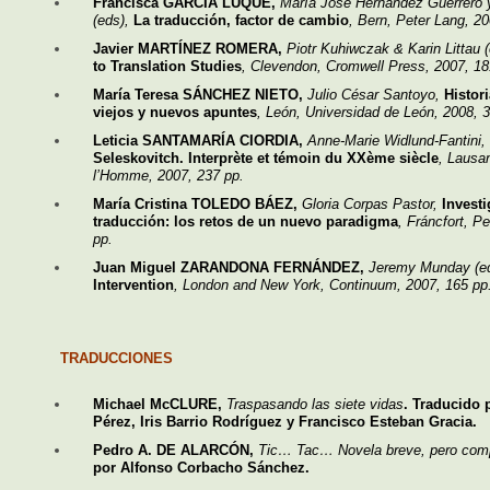
Francisca GARCÍA LUQUE,
María José Hernández Guerrero 
(eds),
La traducción, factor de cambio
, Bern, Peter Lang, 20
Javier MARTÍNEZ ROMERA,
Piotr Kuhiwczak & Karin Littau (
to Translation Studies
, Clevendon, Cromwell Press, 2007, 18
María Teresa SÁNCHEZ NIETO,
Julio César Santoyo,
Histori
viejos y nuevos apuntes
, León, Universidad de León, 2008, 
Leticia SANTAMARÍA CIORDIA,
Anne-Marie Widlund-Fantini,
Seleskovitch. Interprète et témoin du XXème siècle
, Lausa
l’Homme, 2007, 237 pp.
María Cristina TOLEDO BÁEZ,
Gloria Corpas Pastor,
Investi
traducción: los retos de un nuevo paradigma
, Fráncfort, P
pp.
Juan Miguel ZARANDONA FERNÁNDEZ,
Jeremy Munday (ed
Intervention
, London and New York, Continuum, 2007, 165 pp
TRADUCCIONES
Michael McCLURE,
Traspasando las siete vidas
. Traducido 
Pérez, Iris Barrio Rodríguez y Francisco Esteban Gracia.
Pedro A. DE ALARCÓN,
Tic… Tac… Novela breve, pero com
por Alfonso Corbacho Sánchez.