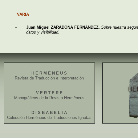
VARIA
Juan Miguel ZARADONA FERNÁNDEZ,
Sobre nuestra segu
datos y visibilidad
.
H E R M Ē N E U S
Revista de Traducción e Interpretación
V E R T E R E
Monográficos de la Revista Hermēneus
D I S B A B E L I A
Colección Hermēneus de Traducciones Ignotas