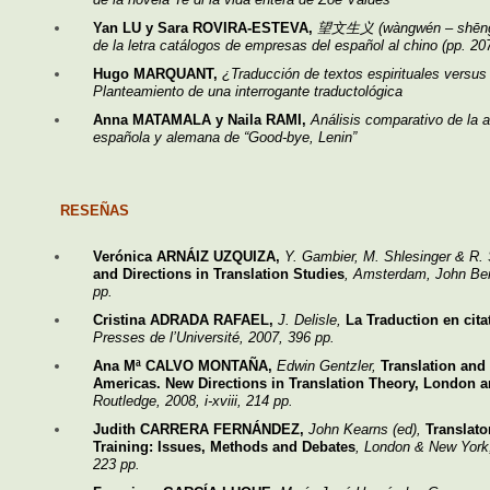
Yan LU y Sara ROVIRA-ESTEVA,
望文生义 (wàngwén – shēngyì)
de la letra catálogos de empresas del español al chino (pp. 20
Hugo MARQUANT,
¿Traducción de textos espirituales versus 
Planteamiento de una interrogante traductológica
Anna MATAMALA y Naila RAMI,
Análisis comparativo de la 
española y alemana de “Good-bye, Lenin”
RESEÑAS
Verónica ARNÁIZ UZQUIZA,
Y. Gambier, M. Shlesinger & R. 
and Directions in Translation Studies
, Amsterdam, John Be
pp.
Cristina ADRADA RAFAEL,
J. Delisle,
La Traduction en cita
Presses de l’Université, 2007, 396 pp.
Ana Mª CALVO MONTAÑA,
Edwin Gentzler,
Translation and I
Americas. New Directions in Translation Theory, London 
Routledge, 2008, i-xviii, 214 pp.
Judith CARRERA FERNÁNDEZ,
John Kearns (ed),
Translator
Training: Issues, Methods and Debates
, London & New York
223 pp.