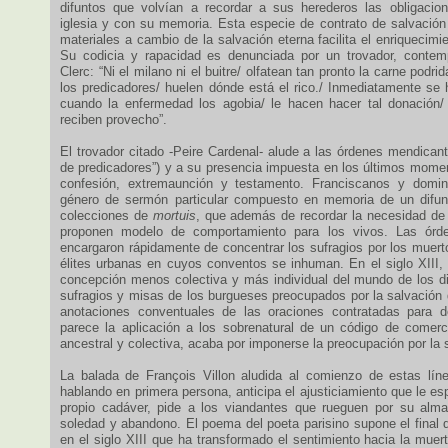
difuntos que volvían a recordar a sus herederos las obligacio
iglesia y con su memoria. Esta especie de contrato de salvación
materiales a cambio de la salvación eterna facilita el enriquecimie
Su codicia y rapacidad es denunciada por un trovador, contem
Clerc: “Ni el milano ni el buitre/ olfatean tan pronto la carne podri
los predicadores/ huelen dónde está el rico./ Inmediatamente se 
cuando la enfermedad los agobia/ le hacen hacer tal donación/
reciben provecho”.
El trovador citado -Peire Cardenal- alude a las órdenes mendican
de predicadores”) y a su presencia impuesta en los últimos momen
confesión, extremaunción y testamento. Franciscanos y domini
género de sermón particular compuesto en memoria de un difunt
colecciones de
mortuis
, que además de recordar la necesidad de 
proponen modelo de comportamiento para los vivos. Las órd
encargaron rápidamente de concentrar los sufragios por los muerto
élites urbanas en cuyos conventos se inhuman. En el siglo XIII,
concepción menos colectiva y más individual del mundo de los d
sufragios y misas de los burgueses preocupados por la salvación 
anotaciones conventuales de las oraciones contratadas para de
parece la aplicación a los sobrenatural de un código de comer
ancestral y colectiva, acaba por imponerse la preocupación por la s
La balada de François Villon aludida al comienzo de estas lín
hablando en primera persona, anticipa el ajusticiamiento que le esp
propio cadáver, pide a los viandantes que rueguen por su alm
soledad y abandono. El poema del poeta parisino supone el final 
en el siglo XIII que ha transformado el sentimiento hacia la muert