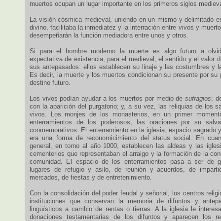
muertos ocupan un lugar importante en los primeros siglos mediev
La visión cósmica medieval, uniendo en un mismo y delimitado e
divino, facilitaba la inmediatez y la interración entre vivos y muerto
desempeñarán la función mediadora entre unos y otros.
Si para el hombre moderno la muerte es algo futuro a olvid
expectativa de existencia; para el medieval, el sentido y el valor 
sus antepasados: ellos establecen su linaje y las costumbres y l
Es decir, la muerte y los muertos condicionan su presente por su
destino futuro.
Los vivos podían ayudar a los muertos por medio de
sufragios
; d
con la aparición del purgatorio; y, a su vez, las reliquias de los 
vivos. Los monjes de los monasterios, en un primer momento
enterramientos de los poderosos, las oraciones por su salva
conmemorativos. El enterramiento en la iglesia, espacio sagrado 
era una forma de reconomicimiento del status social. En cuan
general, en torno al año 1000, establecen las aldeas y las igles
cementerios que representaban el arraigo y la formación de la co
comunidad. El espacio de los enterramientos pasa a ser de gr
lugares de refugio y asilo, de reunión y acuerdos, de imparti
mercados, de fiestas y de entretenimiento.
Con la consolidación del poder feudal y señorial, los centros relig
instituciones que conservan la memoria de difuntos y antep
lingüísticos a cambio de rentas o tierras. A la iglesia le inter
donaciones testamentarias de los difuntos y aparecen los r