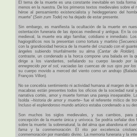
El tema de la muerte es una constante inevitable en toda forma 
menos en la nuestra. De los primeros textos medievales sobre el mar
héroe al pensamiento existencialista y heideggeriano del homb
muerte” (
Sein zum Tode
) no ha dejado de estar presente.
Sin embargo, es manifiesta la ocultación de la muerte en nues
ostentación funeraria de las épocas medieval y antigua. En la co
medieval, la muerte era algo familiar, cotidiano e inmediato. Lo
hagiográficos nos la presentan como tortura y martirio (
Secuenci
con la grandiosidad heroica de la muerte del cruzado con el guante 
ángeles subiendo triunfalmente su alma (
Cantar de Roldán
).
contraste, un condenado a la horca compone una balada en la 
dirige a los viandantes, señalando su cuerpo
lavado por l
ennegrecido por el sol, vaciadas las cuencas de sus ojos por los
su cuerpo movido a merced del viento como un andrajo (
Balada
François Villon).
No se concebía sentimiento ni actividad humana al margen de la 
macabras están presentes todos los oficios de la sociedad rural y
narrativa cortés, amor y muerte forman una pareja inseparable. L
Isolda –
historia de amor y muerte
– fue el referente mítico de tr
Incluso el esplendoroso mundo artúrico estaba condenado a su des
Son muchos los siglos medievales, y sus cambios, para 
concepción de la muerte única y unívoca. Se podría señalar dos 
sobre la muerte: la sobrenatural, la del alma que abandona el cuerp
fama
y la
conmemoración
. El rito por excelencia cristia
conmemoración
por mandato divino. La
memoria
funeraria y la inte