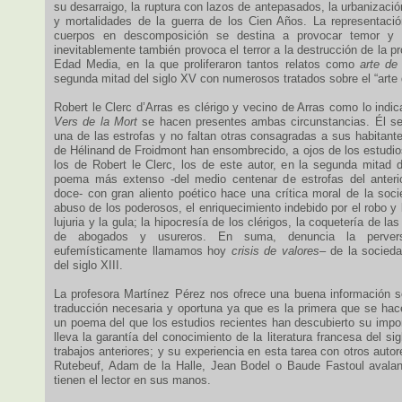
su desarraigo, la ruptura con lazos de antepasados, la urbanizació
y mortalidades de la guerra de los Cien Años. La representaci
cuerpos en descomposición se destina a provocar temor y ar
inevitablemente también provoca el terror a la destrucción de la pr
Edad Media, en la que proliferaron tantos relatos como
arte de
segunda mitad del siglo XV con numerosos tratados sobre el “arte 
Robert le Clerc d’Arras es clérigo y vecino de Arras como lo ind
Vers de la Mort
se hacen presentes ambas circunstancias. Él se
una de las estrofas y no faltan otras consagradas a sus habitan
de Hélinand de Froidmont han ensombrecido, a ojos de los estudio
los de Robert le Clerc, los de este autor, en la segunda mitad d
poema más extenso -del medio centenar de estrofas del anterio
doce- con gran aliento poético hace una crítica moral de la soci
abuso de los poderosos, el enriquecimiento indebido por el robo y l
lujuria y la gula; la hipocresía de los clérigos, la coquetería de l
de abogados y usureros. En suma, denuncia la perver
eufemísticamente llamamos hoy
crisis de valores
– de la socied
del siglo XIII.
La profesora Martínez Pérez nos ofrece una buena información s
traducción necesaria y oportuna ya que es la primera que se hac
un poema del que los estudios recientes han descubierto su impor
lleva la garantía del conocimiento de la literatura francesa del si
trabajos anteriores; y su experiencia en esta tarea con otros auto
Rutebeuf, Adam de la Halle, Jean Bodel o Baude Fastoul avalan e
tienen el lector en sus manos.