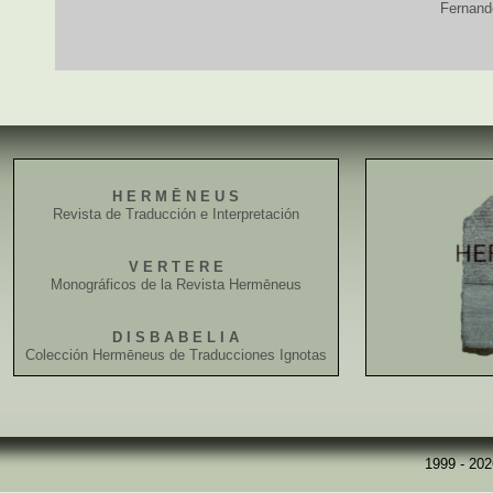
Fernand
H E R M Ē N E U S
Revista de Traducción e Interpretación
V E R T E R E
Monográficos de la Revista Hermēneus
D I S B A B E L I A
Colección Hermēneus de Traducciones Ignotas
1999 - 20