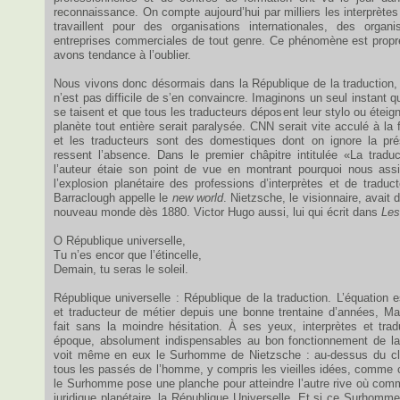
reconnaissance. On compte aujourd’hui par milliers les interprètes 
travaillent pour des organisations internationales, des orga
entreprises commerciales de tout genre. Ce phénomène est propre
avons tendance à l’oublier.
Nous vivons donc désormais dans la République de la traduction, no
n’est pas difficile de s’en convaincre. Imaginons un seul instant q
se taisent et que tous les traducteurs déposent leur stylo ou éteign
planète tout entière serait paralysée. CNN serait vite acculé à la fa
et les traducteurs sont des domestiques dont on ignore la pr
ressent l’absence. Dans le premier châpitre intitulée «La tradu
l’auteur étaie son point de vue en montrant pourquoi nous ass
l’explosion planétaire des professions d’interprètes et de tradu
Barraclough appelle le
new world
. Nietzsche, le visionnaire, avait d
nouveau monde dès 1880. Victor Hugo aussi, lui qui écrit dans
Les
O République universelle,
Tu n’es encor que l’étincelle,
Demain, tu seras le soleil.
République universelle : République de la traduction. L’équation es
et traducteur de métier depuis une bonne trentaine d’années, Ma
fait sans la moindre hésitation. À ses yeux, interprètes et trad
époque, absolument indispensables au bon fonctionnement de la s
voit même en eux le Surhomme de Nietzsche : au-dessus du c
tous les passés de l’homme, y compris les vieilles idées, comme cel
le Surhomme pose une planche pour atteindre l’autre rive où comm
juridique planétaire, la République Universelle. Et si ce Surhomme 