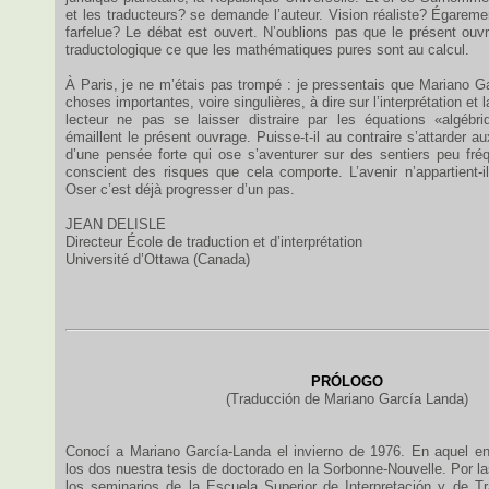
et les traducteurs? se demande l’auteur. Vision réaliste? Égarem
farfelue? Le débat est ouvert. N’oublions pas que le présent ouvr
traductologique ce que les mathématiques pures sont au calcul.
À Paris, je ne m’étais pas trompé : je pressentais que Mariano G
choses importantes, voire singulières, à dire sur l’interprétation et 
lecteur ne pas se laisser distraire par les équations «algébr
émaillent le présent ouvrage. Puisse-t-il au contraire s’attarder a
d’une pensée forte qui ose s’aventurer sur des sentiers peu fréq
conscient des risques que cela comporte. L’avenir n’appartient-
Oser c’est déjà progresser d’un pas.
JEAN DELISLE
Directeur École de traduction et d’interprétation
Université d’Ottawa (Canada)
PRÓLOGO
(Traducción de Mariano García Landa)
Conocí a Mariano García-Landa el invierno de 1976. En aquel e
los dos nuestra tesis de doctorado en la Sorbonne-Nouvelle. Por 
los seminarios de la Escuela Superior de Interpretación y de Tr