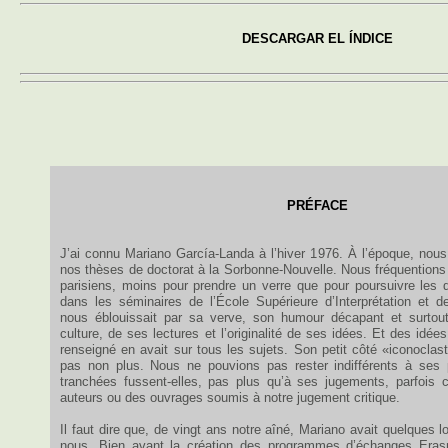
DESCARGAR EL ÍNDICE
PRÉFACE
J’ai connu Mariano García-Landa à l’hiver 1976. À l’époque, nous
nos thèses de doctorat à la Sorbonne-Nouvelle. Nous fréquentions
parisiens, moins pour prendre un verre que pour poursuivre les
dans les séminaires de l’École Supérieure d’Interprétation et d
nous éblouissait par sa verve, son humour décapant et surtout
culture, de ses lectures et l’originalité de ses idées. Et des idées
renseigné en avait sur tous les sujets. Son petit côté «iconoclas
pas non plus. Nous ne pouvions pas rester indifférents à ses p
tranchées fussent-elles, pas plus qu’à ses jugements, parfois ci
auteurs ou des ouvrages soumis à notre jugement critique.
Il faut dire que, de vingt ans notre aîné, Mariano avait quelques 
nous. Bien avant la création des programmes d’échanges Erasm