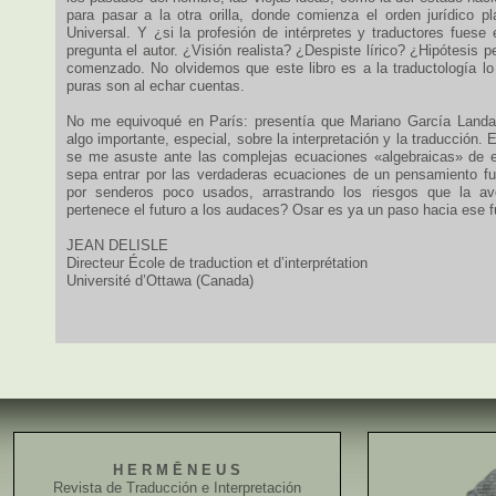
para pasar a la otra orilla, donde comienza el orden jurídico pl
Universal. Y ¿si la profesión de intérpretes y traductores fues
pregunta el autor. ¿Visión realista? ¿Despiste lírico? ¿Hipótesis p
comenzado. No olvidemos que este libro es a la traductología l
puras son al echar cuentas.
No me equivoqué en París: presentía que Mariano García Landa 
algo importante, especial, sobre la interpretación y la traducción. 
se me asuste ante las complejas ecuaciones «algebraicas» de e
sepa entrar por las verdaderas ecuaciones de un pensamiento f
por senderos poco usados, arrastrando los riesgos que la av
pertenece el futuro a los audaces? Osar es ya un paso hacia ese f
JEAN DELISLE
Directeur École de traduction et d’interprétation
Université d’Ottawa (Canada)
H E R M Ē N E U S
Revista de Traducción e Interpretación