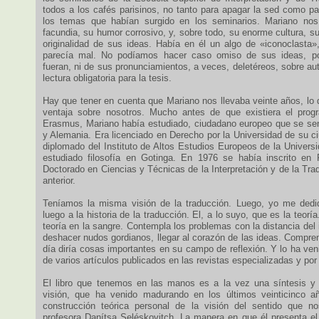
todos a los cafés parisinos, no tanto para apagar la sed como pa
los temas que habían surgido en los seminarios. Mariano no
facundia, su humor corrosivo, y, sobre todo, su enorme cultura, su
originalidad de sus ideas. Había en él un algo de «iconoclasta
parecía mal. No podíamos hacer caso omiso de sus ideas, po
fueran, ni de sus pronunciamientos, a veces, deletéreos, sobre aut
lectura obligatoria para la tesis.
Hay que tener en cuenta que Mariano nos llevaba veinte años, lo 
ventaja sobre nosotros. Mucho antes de que existiera el prog
Erasmus, Mariano había estudiado, ciudadano europeo que se sent
y Alemania. Era licenciado en Derecho por la Universidad de su ciu
diplomado del Instituto de Altos Estudios Europeos de la Univers
estudiado filosofía en Gotinga. En 1976 se había inscrito en
Doctorado en Ciencias y Técnicas de la Interpretación y de la Tra
anterior.
Teníamos la misma visión de la traducción. Luego, yo me dedi
luego a la historia de la traducción. El, a lo suyo, que es la teorí
teoría en la sangre. Contempla los problemas con la distancia del i
deshacer nudos gordianos, llegar al corazón de las ideas. Compre
día diría cosas importantes en su campo de reflexión. Y lo ha veni
de varios artículos publicados en las revistas especializadas y por 
El libro que tenemos en las manos es a la vez una síntesis y 
visión, que ha venido madurando en los últimos veinticinco a
construcción teórica personal de la visión del sentido que no
profesora Danítsa Seléskovitch. La manera en que él presenta e