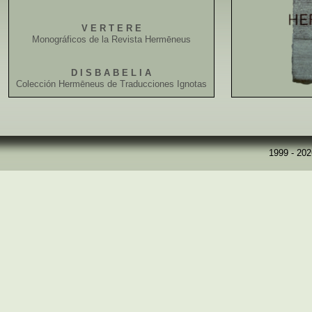
V E R T E R E
Monográficos de la Revista Hermēneus
D I S B A B E L I A
Colección Hermēneus de Traducciones Ignotas
1999 - 20