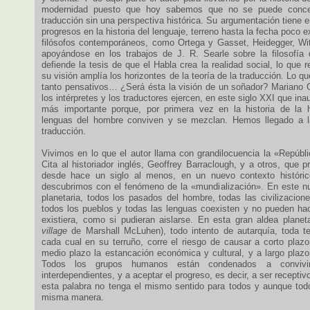
modernidad puesto que hoy sabemos que no se puede conceb
traducción sin una perspectiva histórica. Su argumentación tiene e
progresos en la historia del lenguaje, terreno hasta la fecha poco 
filósofos contemporáneos, como Ortega y Gasset, Heidegger, Witt
apoyándose en los trabajos de J. R. Searle sobre la filosofía d
defiende la tesis de que el Habla crea la realidad social, lo que 
su visión amplía los horizontes de la teoría de la traducción. Lo q
tanto pensativos… ¿Será ésta la visión de un soñador? Mariano 
los intérpretes y los traductores ejercen, en este siglo XXI que in
más importante porque, por primera vez en la historia de la 
lenguas del hombre conviven y se mezclan. Hemos llegado a 
traducción.
Vivimos en lo que el autor llama con grandilocuencia la «Repúbli
Cita al historiador inglés, Geoffrey Barraclough, y a otros, que 
desde hace un siglo al menos, en un nuevo contexto históric
descubrimos con el fenómeno de la «mundialización». En este n
planetaria, todos los pasados del hombre, todas las civilizacione
todos los pueblos y todas las lenguas coexisten y no pueden hac
existiera, como si pudieran aislarse. En esta gran aldea plane
village
de Marshall McLuhen), todo intento de autarquía, toda te
cada cual en su terruño, corre el riesgo de causar a corto plazo
medio plazo la estancación económica y cultural, y a largo plazo 
Todos los grupos humanos están condenados a convivi
interdependientes, y a aceptar el progreso, es decir, a ser recepti
esta palabra no tenga el mismo sentido para todos y aunque tod
misma manera.