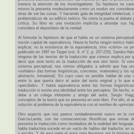
merece la atención de los investigadores. Su hipótesis no carec
mismo la presenta modestamente como un
modus res considera
otras de ver las cosas. Y haciendo gala de integridad intelectual, 
problemáticos de su edificio teórico. No cierra la puerta al debate 
crítica. Su libro es una invitación implícita a ahondar sus h
considera el depositario de la verdad.
Al formular la hipótesis de que el habla es un sistema perceptual
noción capital de equivalencia. Hasta la fecha ningún teórico había
explicar, no la existencia de la equivalencia, sino «cómo» se pr
publicado en 1997 en
Target
(vol. 9, nº 2, p. 207-233), Sandra Ha
ninguna de las teorías de la traducción que conoce explica
por 
decir que este texto es la traducción de ese otro texto. Si v
sistema perceptual, nos vemos obligados a admitir que hay una
«señales» (las formas lingüísticas, concretas, materiales) y los «p
abstracto, inmaterial). En cuyo caso es posible hablar de una «
entre lo que quería decir el autor del texto original y lo que e
«percibido». Y habrá equivalencia entre las formas lingüístic
traducción
si existe esa identidad entre los perceptos. De hecho, 
debe a un colega intérprete y amigo del autor, Sergio Viaggi
conceptos de la teoría que se presenta en este libro. Por ello, el 
solución al problema de la equivalencia con el nombre de «principi
Otro aspecto que nos parece verdaderamente nuevo en la con
García-Landa, son las consecuencias filosóficas que extrae de
presenta la traducción como reveladora de la realidad del lenguaje.
habla traductora sucede en un «acto de habla» del traductor, en su
y escrita. Y de aquí parte el autor para llevarnos por la historia 