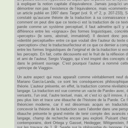
à expliquer la notion capitale d’équivalence. Jamais jusqu’ici un
démontrer non pas l’existence de l’équivalence, mais «comment» 
un article publié en 1997 dans
Target
(vol. 9, nº 2, p. 207-233), 
constaté qu’aucune théorie de la traduction à sa connaissance 
comment
on peut dire que ce texte-ci est la traduction de ce texte
parole comme un système perceptuel, il faut admettre qu’il y 
différence entre les «signaux» (les formes linguistiques, concrète
«percepts» (le sens, abstrait, immatériel). Il devient donc pos
«identité perceptuelle» entre ce que voulait dire l’auteur du texte o
«perception» chez le traducteur/lecteur et ce que ce dernier a comp
entre les formes linguistiques de
l’original
et de la
traduction
si exis
les percepts. En fait, cette découverte est le fruit de la réflexion d
et ami de l’auteur, Sergio Viaggio, qui s’est inspiré des concepts 
dans le présent ouvrage. C’est pourquoi l’auteur a nommé cette r
«principe de Viaggio».
Un autre aspect qui nous apparaît comme véritablement neuf da
Mariano García-Landa, ce sont les conséquences philosophique
théorie. L’auteur présente, en effet, la traduction comme révélatric
langage. La traduction est vue comme un «acte de Parole» avec,
versants, l’un oral, l’autre textuel, mais, et c’est ici qu’il innove, i
peu plus loin et trace une ébauche de l’histoire de la Parole. Ce f
théoricien moderne, car il est désormais acquis en traductolo
concevoir la théorie de la traduction sans l’aborder dans une persp
ébauche présente le grand mérite de tenir compte des avancés r
langage, champ de recherche encore peu exploré. Puisant chez 
contemporains, dont Ortega y Gasset, Heidegger, Wittgenstein, R
sur les travaux de J. R. Searle sur la philosophie du langage, l’