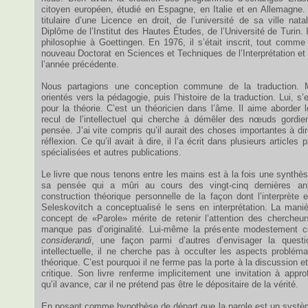
citoyen européen, étudié en Espagne, en Italie et en Allemagne. Il
titulaire d’une Licence en droit, de l’université de sa ville natal
Diplôme de l’Institut des Hautes Études, de l’Université de Turin. I
philosophie à Goettingen. En 1976, il s’était inscrit, tout comme
nouveau Doctorat en Sciences et Techniques de l’Interprétation et 
l’année précédente.
Nous partagions une conception commune de la traduction. M
orientés vers la pédagogie, puis l’histoire de la traduction. Lui, s
pour la théorie. C’est un théoricien dans l’âme. Il aime aborder
recul de l’intellectuel qui cherche à démêler des nœuds gordie
pensée. J’ai vite compris qu’il aurait des choses importantes à 
réflexion. Ce qu’il avait à dire, il l’a écrit dans plusieurs article
spécialisées et autres publications.
Le livre que nous tenons entre les mains est à la fois une synthès
sa pensée qui a mûri au cours des vingt-cinq dernières ann
construction théorique personnelle de la façon dont l’interprète 
Seleskovitch a conceptualisé le sens en interprétation. La maniè
concept de «Parole» mérite de retenir l’attention des cherche
manque pas d’originalité. Lui-même la présente modestemen
considerandi
, une façon parmi d’autres d’envisager la questi
intellectuelle, il ne cherche pas à occulter les aspects problém
théorique. C’est pourquoi il ne ferme pas la porte à la discussion e
critique. Son livre renferme implicitement une invitation à appr
qu’il avance, car il ne prétend pas être le dépositaire de la vérité.
En posant comme hypothèse de départ que la parole est un système