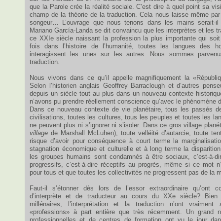
que la Parole crée la réalité sociale. C’est dire à quel point sa visi
champ de la théorie de la traduction. Cela nous laisse même p
songeur… L’ouvrage que nous tenons dans les mains serait-il 
Mariano García-Landa se dit convaincu que les interprètes et les t
ce XXIe siècle naissant la profession la plus importante qui soit
fois dans l’histoire de l’humanité, toutes les langues des 
interagissent les unes sur les autres. Nous sommes parvenu
traduction.
Nous vivons dans ce qu’il appelle magnifiquement la «Républiq
Selon l’historien anglais Geoffrey Barraclough et d’autres pense
depuis un siècle tout au plus dans un nouveau contexte historiqu
n’avons pu prendre réellement conscience qu’avec le phénomène de
Dans ce nouveau contexte de vie planétaire, tous les passés d
civilisations, toutes les cultures, tous les peuples et toutes les l
ne peuvent plus ni s’ignorer ni s’isoler. Dans ce gros village plan
village
de Marshall McLuhen), toute velléité d’autarcie, toute tent
risque d’avoir pour conséquence à court terme la marginalisat
stagnation économique et culturelle et à long terme la disparitio
les groupes humains sont condamnés à être sociaux, c’est-à-dir
progressifs, c’est-à-dire réceptifs au progrès, même si ce mot
pour tous et que toutes les collectivités ne progressent pas de la
Faut-il s’étonner dès lors de l’essor extraordinaire qu’ont c
d’interprète et de traducteur au cours du XXe siècle? Bien 
millénaires, l’interprétation et la traduction n’ont vraime
«professions» à part entière que très récemment. Un grand n
professionnelles et de centres de formation ont vu le jour dan