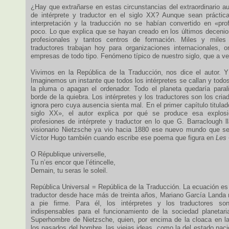
¿Hay que extrañarse en estas circunstancias del extraordinario a
de intérprete y traductor en el siglo XX? Aunque sean prácticas
interpretación y la traducción no se habían convertido en «pr
poco. Lo que explica que se hayan creado en los últimos decenio
profesionales y tantos centros de formación. Miles y miles
traductores trabajan hoy para organizaciones internacionales, 
empresas de todo tipo. Fenómeno típico de nuestro siglo, que a v
Vivimos en la República de la Traducción, nos dice el autor. Y n
Imaginemos un instante que todos los intérpretes se callan y todos
la pluma o apagan el ordenador. Todo el planeta quedaría paral
borde de la quiebra. Los intérpretes y los traductores son los cri
ignora pero cuya ausencia sienta mal. En el primer capítulo titulad
siglo XX», el autor explica por qué se produce esa explosi
profesiones de intérprete y traductor en lo que G. Barraclough 
visionario Nietzsche ya vio hacia 1880 ese nuevo mundo que s
Víctor Hugo también cuando escribe ese poema que figura en
Les 
O République universelle,
Tu n’es encor que l’étincelle,
Demain, tu seras le soleil.
República Universal = República de la Traducción. La ecuación es a
traductor desde hace más de treinta años, Mariano García Landa n
a pie firme. Para él, los intérpretes y los traductores so
indispensables para el funcionamiento de la sociedad planetar
Superhombre de Nietzsche, quien, por encima de la cloaca en l
los pasados del hombre, las viejas ideas, como la del estado naci