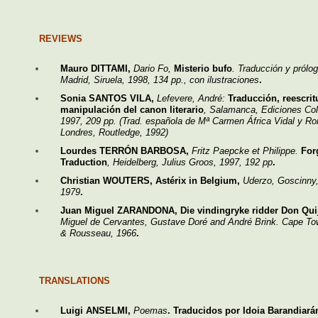
REVIEWS
Mauro DITTAMI,
Dario Fo,
Misterio bufo
. Traducción y prólog
Madrid, Siruela, 1998, 134 pp., con ilustraciones
.
Sonia SANTOS VILA,
Lefevere, André:
Traducción, reescritu
manipulación del canon literario
, Salamanca, Ediciones Co
1997, 209 pp. (Trad. española de Mª Carmen África Vidal y R
Londres, Routledge, 1992)
Lourdes TERRÓN BARBOSA,
Fritz Paepcke et Philippe.
Forg
Traduction
, Heidelberg, Julius Groos, 1997, 192 pp
.
Christian WOUTERS, Astérix in Belgium,
Uderzo, Goscinny,
1979
.
Juan Miguel ZARANDONA, Die vindingryke ridder Don Qui
Miguel de Cervantes, Gustave Doré and André Brink. Cape T
& Rousseau, 1966
.
TRANSLATIONS
Luigi ANSELMI,
Poemas
. Traducidos por Idoia Barandiará