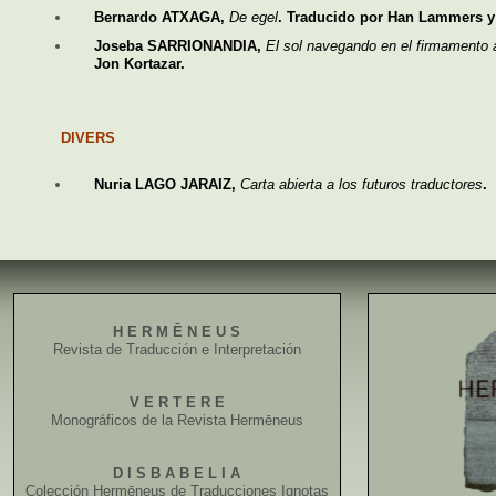
Bernardo ATXAGA,
De egel
. Traducido por Han Lammers y 
Joseba SARRIONANDIA,
El sol navegando en el firmamento 
Jon Kortazar.
DIVERS
Nuria LAGO JARAIZ,
Carta abierta a los futuros traductores
.
H E R M Ē N E U S
Revista de Traducción e Interpretación
V E R T E R E
Monográficos de la Revista Hermēneus
D I S B A B E L I A
Colección Hermēneus de Traducciones Ignotas