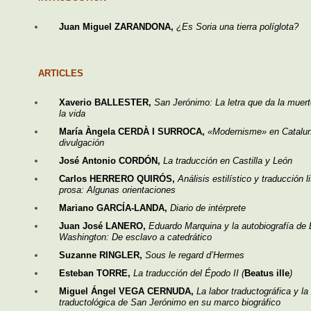
Juan Miguel ZARANDONA,
¿Es Soria una tierra políglota?
ARTICLES
Xaverio BALLESTER,
San Jerónimo: La letra que da la muerte
la vida
María Àngela CERDÀ I SURROCA,
«Modernisme» en Catalun
divulgación
José Antonio CORDÓN,
La traducción en Castilla y León
Carlos HERRERO QUIRÓS,
Análisis estilístico y traducción l
prosa: Algunas orientaciones
Mariano GARCÍA-LANDA,
Diario de intérprete
Juan José LANERO,
Eduardo Marquina y la autobiografía de 
Washington: De esclavo a catedrático
Suzanne RINGLER,
Sous le regard d’Hermes
Esteban TORRE,
La traducción del Épodo II (
Beatus ille
)
Miguel Ángel VEGA CERNUDA,
La labor traductográfica y la 
traductológica de San Jerónimo en su marco biográfico