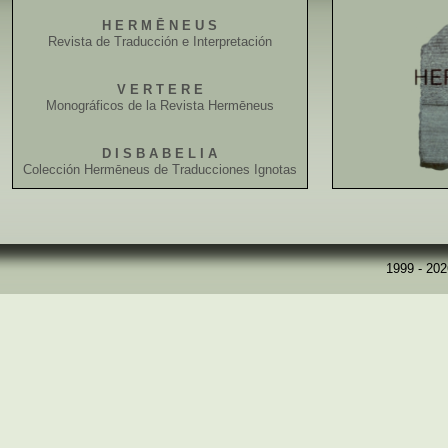
H E R M Ē N E U S
Revista de Traducción e Interpretación
V E R T E R E
Monográficos de la Revista Hermēneus
D I S B A B E L I A
Colección Hermēneus de Traducciones Ignotas
1999 - 20