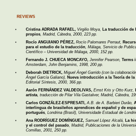
REVIEWS
Cristina ADRADA RAFAEL,
Virgilio Moya,
La traducción de
propios
, Madrid, Cátedra, 2000, 223 pp.
Rocío ANGUIANO PÉREZ,
Rocío Palomares Perraut,
Recurs
para el estudio de la traducción
, Málaga, Servicio de Public
Científico – Universidad de Málaga, 2000, 152 pp.
Fernando J. CHUECA MONCAYO,
Jennifer Pearson,
Terms i
Amsterdam, John Benjamins, 1998, 200 pp.
Deborah DIETRICK,
Miguel Ángel Garrido (con la colaboració
Ángel García Galiano),
Nueva introducción a la Teoría de la 
Editorial Síntesis, 2000, 366 pp.
Aarón FERNÁNDEZ VALDEOLIVAS,
Ernst Kris y Otto Kurz,
L
artista
, traducción de Pilar Vila Gastalver, Madrid, Cátedra, 1
Carlos GONZÁLEZ-ESPRESATI,
A.B. de A. Barbieri Durâo,
A
interlingua de brasileños aprendices de español y de esp
portugués
, Londrina (Brasil), Universidade Estadual de Londri
Ana RODRÍGUEZ DOMÍNGUEZ,
Samuel López Alcalá,
La his
y el control del pasado
, Madrid, Publicaciones de la Universi
Comillas, 2001, 250 pp.