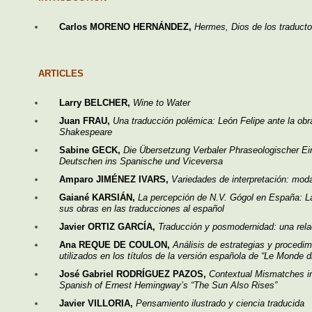
Carlos MORENO HERNÁNDEZ,
Hermes, Dios de los traducto
ARTICLES
Larry BELCHER,
Wine to Water
Juan FRAU,
Una traducción polémica: León Felipe ante la ob
Shakespeare
Sabine GECK,
Die Übersetzung Verbaler Phraseologischer E
Deutschen ins Spanische und Viceversa
Amparo JIMÉNEZ IVARS,
Variedades de interpretación: moda
Gaiané KARSIÁN,
La percepción de N.V. Gógol en España: L
sus obras en las traducciones al español
Javier ORTIZ GARCÍA,
Traducción y posmodernidad: una rela
Ana REQUE DE COULON,
Análisis de estrategias y procedim
utilizados en los títulos de la versión española de “Le Monde d
José Gabriel RODRÍGUEZ PAZOS,
Contextual Mismatches in 
Spanish of Ernest Hemingway’s “The Sun Also Rises”
Javier VILLORIA,
Pensamiento ilustrado y ciencia traducida