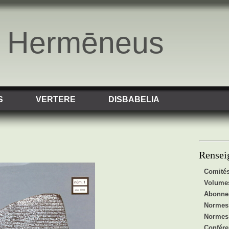
o Hermēneus
S
VERTERE
DISBABELIA
Rensei
Comités
Volumes
Abonnem
Normes 
Normes 
Confér