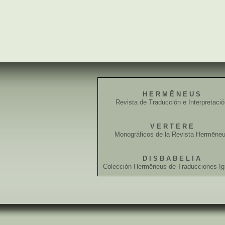
H E R M Ē N E U S
Revista de Traducción e Interpretaci
V E R T E R E
Monográficos de la Revista Hermēne
D I S B A B E L I A
Colección Hermēneus de Traducciones Ig