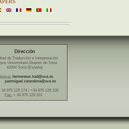
APERS
Dirección
ltad de Traducción e Interpretación
us Universitario Duques de Soria
42004 Soria (España)
rreo-e:
hermeneus.trad@uva.es
juanmiguel.zarandona@uva.es
 34 975 129 174 / +34 975 129 100
Fax:
+ 34 975 129 101