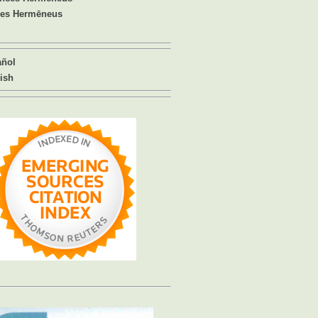
ues Hermēneus
añol
ish