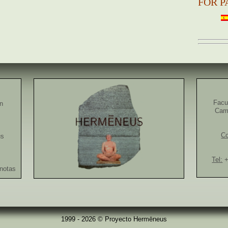
FOR P
Facu
ón
Camp
Co
us
Tel:
+
notas
1999 - 2026 © Proyecto Hermēneus