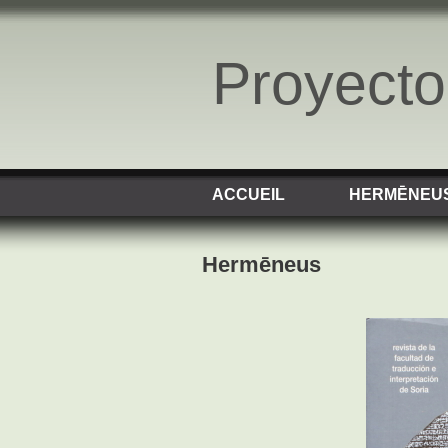
Proyect
ACCUEIL
HERMĒNEU
Hermēneus