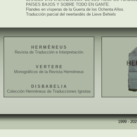
PAÍSES BAJOS Y SOBRE TODO EN GANTE.
Flandes en vísperas de la Guerra de los Ochenta Años.
Traducción parcial del neerlandés de Lieve Behiels
H E R M Ē N E U S
Revista de Traducción e Interpretación
V E R T E R E
Monográficos de la Revista Hermēneus
D I S B A B E L I A
Colección Hermēneus de Traducciones Ignotas
1999 - 20