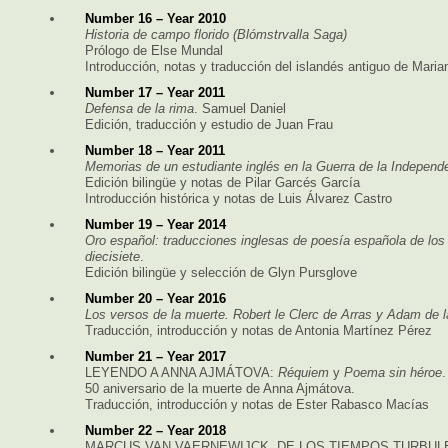
Number 16 – Year 2010
Historia de campo florido (Blómstrvalla Saga)
Prólogo de Else Mundal
Introducción, notas y traducción del islandés antiguo de Mar
Number 17 – Year 2011
Defensa de la rima
. Samuel Daniel
Edición, traducción y estudio de Juan Frau
Number 18 – Year 2011
Memorias de un estudiante inglés en la Guerra de la Independ
Edición bilingüe y notas de Pilar Garcés García
Introducción histórica y notas de Luis Álvarez Castro
Number 19 – Year 2014
Oro español: traducciones inglesas de poesía española de los 
diecisiete
.
Edición bilingüe y selección de Glyn Pursglove
Number 20 – Year 2016
Los versos de la muerte. Robert le Clerc de Arras y Adam de l
Traducción, introducción y notas de Antonia Martínez Pérez
Number 21 – Year 2017
LEYENDO A ANNA AJMÁTOVA:
Réquiem
y
Poema sin héroe
.
50 aniversario de la muerte de Anna Ajmátova.
Traducción, introducción y notas de Ester Rabasco Macías
Number 22 – Year 2018
MARCUS VAN VAERNEWIJCK. DE LOS TIEMPOS TURBUL