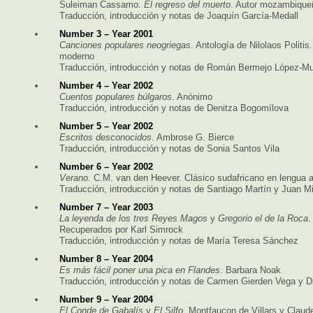
Suleiman Cassamo.
El regreso del muerto
. Autor mozambique
Traducción, introducción y notas de Joaquín García-Medall
Number 3 – Year 2001
Canciones populares neogriegas
. Antología de Nilolaos Politis
moderno
Traducción, introducción y notas de Román Bermejo López-M
Number 4 – Year 2002
Cuentos populares búlgaros
. Anónimo
Traducción, introducción y notas de Denitza Bogomílova
Number 5 – Year 2002
Escritos desconocidos
. Ambrose G. Bierce
Traducción, introducción y notas de Sonia Santos Vila
Number 6 – Year 2002
Verano
. C.M. van den Heever. Clásico sudafricano en lengua a
Traducción, introducción y notas de Santiago Martín y Juan M
Number 7 – Year 2003
La leyenda de los tres Reyes Magos
y
Gregorio el de la Roca
.
Recuperados por Karl Simrock
Traducción, introducción y notas de María Teresa Sánchez
Number 8 – Year 2004
Es más fácil poner una pica en Flandes
. Barbara Noak
Traducción, introducción y notas de Carmen Gierden Vega y 
Number 9 – Year 2004
El Conde de Gabalís
y
El Silfo
. Montfaucon de Villars y Claude