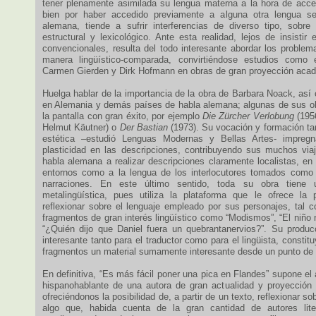
tener plenamente asimilada su lengua materna a la hora de acce
bien por haber accedido previamente a alguna otra lengua se
alemana, tiende a sufrir interferencias de diverso tipo, sobr
estructural y lexicológico. Ante esta realidad, lejos de insistir
convencionales, resulta del todo interesante abordar los problem
manera lingüístico-comparada, convirtiéndose estudios como 
Carmen Gierden y Dirk Hofmann en obras de gran proyección aca
Huelga hablar de la importancia de la obra de Barbara Noack, así
en Alemania y demás países de habla alemana; algunas de sus ob
la pantalla con gran éxito, por ejemplo
Die Zürcher Verlobung
(1956
Helmut Käutner) o
Der Bastian
(1973). Su vocación y formación t
estética –estudió Lenguas Modernas y Bellas Artes- impreg
plasticidad en las descripciones, contribuyendo sus muchos via
habla alemana a realizar descripciones claramente localistas, en l
entornos como a la lengua de los interlocutores tomados como 
narraciones. En este último sentido, toda su obra tiene 
metalingüística, pues utiliza la plataforma que le ofrece la 
reflexionar sobre el lenguaje empleado por sus personajes, tal
fragmentos de gran interés lingüístico como “Modismos”, “El niño
“¿Quién dijo que Daniel fuera un quebrantanervios?”. Su producc
interesante tanto para el traductor como para el lingüista, consti
fragmentos un material sumamente interesante desde un punto de v
En definitiva, “Es más fácil poner una pica en Flandes” supone el 
hispanohablante de una autora de gran actualidad y proyección
ofreciéndonos la posibilidad de, a partir de un texto, reflexionar so
algo que, habida cuenta de la gran cantidad de autores lit