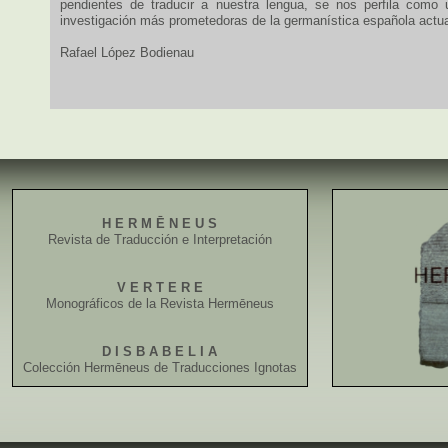
pendientes de traducir a nuestra lengua, se nos perfila como 
investigación más prometedoras de la germanística española actua
Rafael López Bodienau
H E R M Ē N E U S
Revista de Traducción e Interpretación
V E R T E R E
Monográficos de la Revista Hermēneus
D I S B A B E L I A
Colección Hermēneus de Traducciones Ignotas