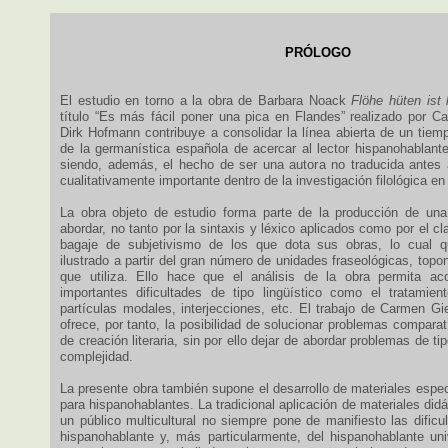
PRÓLOGO
El estudio en torno a la obra de Barbara Noack
Flöhe hüten ist 
título “Es más fácil poner una pica en Flandes” realizado por 
Dirk Hofmann contribuye a consolidar la línea abierta de un tiem
de la germanística española de acercar al lector hispanohablante
siendo, además, el hecho de ser una autora no traducida antes 
cualitativamente importante dentro de la investigación filológica en
La obra objeto de estudio forma parte de la producción de una
abordar, no tanto por la sintaxis y léxico aplicados como por el cl
bagaje de subjetivismo de los que dota sus obras, lo cual q
ilustrado a partir del gran número de unidades fraseológicas, top
que utiliza. Ello hace que el análisis de la obra permita ac
importantes dificultades de tipo lingüístico como el tratamien
partículas modales, interjecciones, etc. El trabajo de Carmen G
ofrece, por tanto, la posibilidad de solucionar problemas comparat
de creación literaria, sin por ello dejar de abordar problemas de ti
complejidad.
La presente obra también supone el desarrollo de materiales espe
para hispanohablantes. La tradicional aplicación de materiales did
un público multicultural no siempre pone de manifiesto las dificu
hispanohablante y, más particularmente, del hispanohablante univ