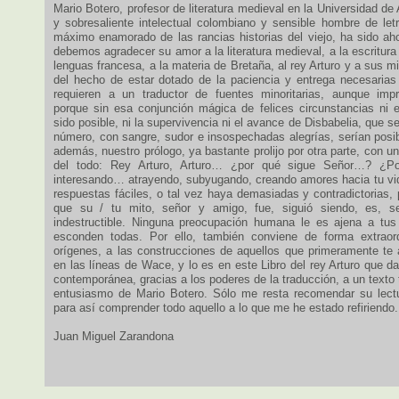
Mario Botero, profesor de literatura medieval en la Universidad de
y sobresaliente intelectual colombiano y sensible hombre de le
máximo enamorado de las rancias historias del viejo, ha sido aho
debemos agradecer su amor a la literatura medieval, a la escritura
lenguas francesa, a la materia de Bretaña, al rey Arturo y a sus 
del hecho de estar dotado de la paciencia y entrega necesaria
requieren a un traductor de fuentes minoritarias, aunque impr
porque sin esa conjunción mágica de felices circunstancias ni e
sido posible, ni la supervivencia ni el avance de Disbabelia, que 
número, con sangre, sudor e insospechadas alegrías, serían po
además, nuestro prólogo, ya bastante prolijo por otra parte, con un
del todo: Rey Arturo, Arturo… ¿por qué sigue Señor…? ¿P
interesando… atrayendo, subyugando, creando amores hacia tu vi
respuestas fáciles, o tal vez haya demasiadas y contradictorias,
que su / tu mito, señor y amigo, fue, siguió siendo, es, s
indestructible. Ninguna preocupación humana le es ajena a tus
esconden todas. Por ello, también conviene de forma extraordi
orígenes, a las construcciones de aquellos que primeramente te 
en las líneas de Wace, y lo es en este Libro del rey Arturo que d
contemporánea, gracias a los poderes de la traducción, a un texto t
entusiasmo de Mario Botero. Sólo me resta recomendar su lectu
para así comprender todo aquello a lo que me he estado refiriendo.
Juan Miguel Zarandona