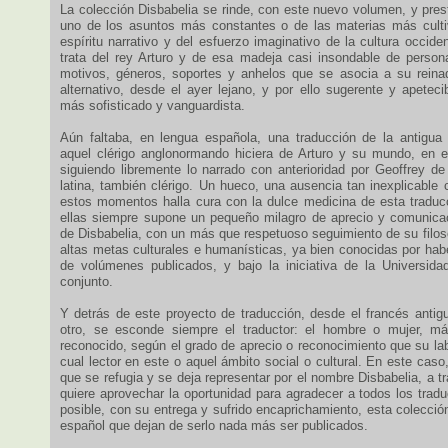
La colección Disbabelia se rinde, con este nuevo volumen, y presta
uno de los asuntos más constantes o de las materias más cultiv
espíritu narrativo y del esfuerzo imaginativo de la cultura occide
trata del rey Arturo y de esa madeja casi insondable de persona
motivos, géneros, soportes y anhelos que se asocia a su reina
alternativo, desde el ayer lejano, y por ello sugerente y apeteci
más sofisticado y vanguardista.
Aún faltaba, en lengua española, una traducción de la antigua
aquel clérigo anglonormando hiciera de Arturo y su mundo, en e
siguiendo libremente lo narrado con anterioridad por Geoffrey 
latina, también clérigo. Un hueco, una ausencia tan inexplicable
estos momentos halla cura con la dulce medicina de esta tradu
ellas siempre supone un pequeño milagro de aprecio y comunicació
de Disbabelia, con un más que respetuoso seguimiento de su filos
altas metas culturales e humanísticas, ya bien conocidas por hab
de volúmenes publicados, y bajo la iniciativa de la Universida
conjunto.
Y detrás de este proyecto de traducción, desde el francés antig
otro, se esconde siempre el traductor: el hombre o mujer, m
reconocido, según el grado de aprecio o reconocimiento que su la
cual lector en este o aquel ámbito social o cultural. En este caso,
que se refugia y se deja representar por el nombre Disbabelia, a t
quiere aprovechar la oportunidad para agradecer a todos los trad
posible, con su entrega y sufrido encaprichamiento, esta colecció
español que dejan de serlo nada más ser publicados.