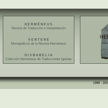
H E R M Ē N E U S
Revista de Traducción e Interpretación
V E R T E R E
Monográficos de la Revista Hermēneus
D I S B A B E L I A
Colección Hermēneus de Traducciones Ignotas
1999 - 20