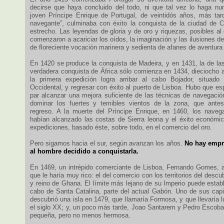
decirse que haya concluido del todo, ni que tal vez lo haga nu
joven Príncipe Enrique de Portugal, de veintidós años, más ta
navegante”, culminaba con éxito la conquista de la ciudad de Ce
estrecho. Las leyendas de gloria y de oro y riquezas, posibles al o
comenzaron a acariciar los oídos, la imaginación y las ilusiones de
de floreciente vocación marinera y sedienta de afanes de aventura
En 1420 se produce la conquista de Madeira, y en 1431, la de las
verdadera conquista de África sólo comienza en 1434, dieciocho
la primera expedición logra arribar al cabo Bojador, situado
Occidental, y regresar con éxito al puerto de Lisboa. Hubo que e
par alcanzar una mejora suficiente de las técnicas de navegación
dominar los fuertes y temibles vientos de la zona, que antes
regreso. A la muerte del Príncipe Enrique, en 1460, los naveg
habían alcanzado las costas de Sierra leona y el éxito económi
expediciones, basado éste, sobre todo, en el comercio del oro.
Pero sigamos hacia el sur, según avanzan los años.
No hay empre
al hombre decidido a conquistarla.
En 1469, un intrépido comerciante de Lisboa, Fernando Gomes, 
que le haría muy rico: el del comercio con los territorios del desc
y reino de Ghana. El límite más lejano de su Imperio puede estab
cabo de Santa Catalina, parte del actual Gabón. Uno de sus cap
descubrió una isla en 1479, que llamaría Formosa, y que llevaría
el siglo XX; y, un poco más tarde, Joao Santarem y Pedro Escoba
pequeña, pero no menos hermosa.