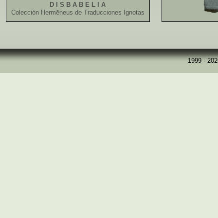
D I S B A B E L I A
Colección Hermēneus de Traducciones Ignotas
1999 - 20