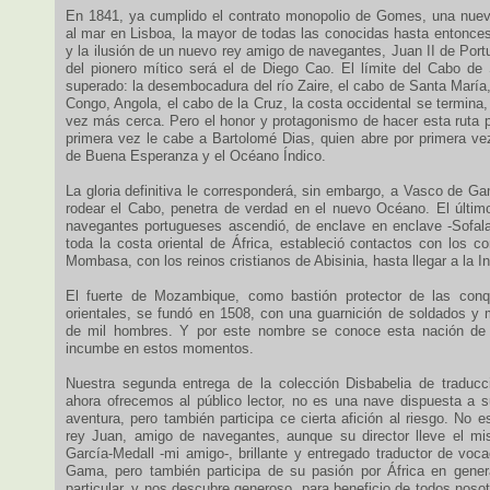
En 1841, ya cumplido el contrato monopolio de Gomes, una nuev
al mar en Lisboa, la mayor de todas las conocidas hasta entonces,
y la ilusión de un nuevo rey amigo de navegantes, Juan II de Por
del pionero mítico será el de Diego Cao. El límite del Cabo de
superado: la desembocadura del río Zaire, el cabo de Santa María,
Congo, Angola, el cabo de la Cruz, la costa occidental se termina,
vez más cerca. Pero el honor y protagonismo de hacer esta ruta p
primera vez le cabe a Bartolomé Dias, quien abre por primera ve
de Buena Esperanza y el Océano Índico.
La gloria definitiva le corresponderá, sin embargo, a Vasco de G
rodear el Cabo, penetra de verdad en el nuevo Océano. El últi
navegantes portugueses ascendió, de enclave en enclave -Sofal
toda la costa oriental de África, estableció contactos con los c
Mombasa, con los reinos cristianos de Abisinia, hasta llegar a la I
El fuerte de Mozambique, como bastión protector de las conq
orientales, se fundó en 1508, con una guarnición de soldados y
de mil hombres. Y por este nombre se conoce esta nación de 
incumbe en estos momentos.
Nuestra segunda entrega de la colección Disbabelia de traducc
ahora ofrecemos al público lector, no es una nave dispuesta a s
aventura, pero también participa ce cierta afición al riesgo. No es
rey Juan, amigo de navegantes, aunque su director lleve el m
García-Medall -mi amigo-, brillante y entregado traductor de voc
Gama, pero también participa de su pasión por África en gene
particular, y nos descubre generoso, para beneficio de todos nos