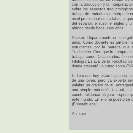
con la traducción y la interpretaci
sobre los aspectos traductológico
trabajo de traductora e intérprete e
nivel profesional de su labor, al qu
del español, el ruso, el inglés y 
ahínco desde hace unos años.
Nuestro Departamento se enorgull
años. Como docente es también sob
estudiantes por la materia que 
Traducción. Creo que lo comprueba
trabaja como Colaboradora honor
Filología Eslava de la Facultad de
donde presentó un curso sobre
Fol
El libro que hoy estás hojeando, es
de una joven, pero ya experta inv
palabra un granito de sí, entregán
una simple traducción textual, sin
cuento folklórico búlgaro. Espero q
este mundo. En ello ha puesto su d
¡Enhorabuena!
Ani Levi