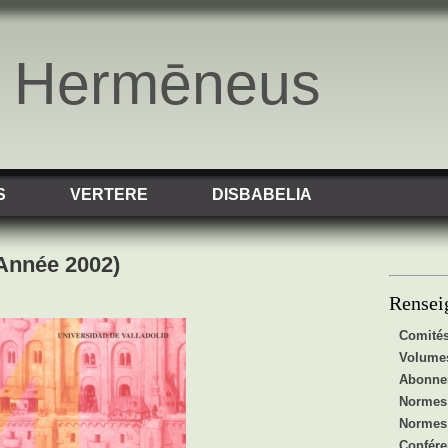
o Hermēneus
S
VERTERE
DISBABELIA
 Année 2002)
Rensei
Comités
Volumes
Abonnem
Normes 
Normes 
Confér