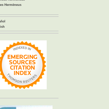
ues Hermēneus
añol
ish