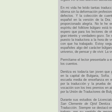
En mi vida he leído tantas traducc
idioma sin la deformación profesion
defectos. Y la colección de cuen
español en la versión de la Dra
proporcionado alegría. No le he e
espíritu del folklore búlgaro está
espero que para los lectores de o
gran interés y verdadero gozo. Se 
puesto la traductora a la hora de ve
con que ha trabajado. Estoy segu
españoles algo del carácter búlgar
universo, de pensar y de vivir. La v
Permítame el lector presentarle a 
los cuentos.
Denitza es todavía tan joven que 
en la capital de Bulgaria, Sofía.
escuela media de enseñanza en es
por la traducción y la prueba de
vocación son los tres premios en 
por la Unión de Traductores de Bul
Durante sus estudios de Licenciatu
San Clemente de Ojrid
Denitza 
Traducción. Siempre se destacó en
trabajo, por su sentido de respo