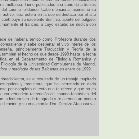
ón simultánea. Tiene publicados una serie de artículos
s del cuento folklórico. Cabe mencionar asimismo su
n activo, otra esfera en la que se destaca por el alto
e contribuye su excelente dominio, aparte del búlgaro,
últimamente el francés, a cuyo estudio se dedica con
ece de haberla tenido como Profesora durante dos
resaliente y sabe despertar el vivo interés de los
enseña, principalmente Traducción y Teoría de la
 también el hecho de que desde 1998 hasta la fecha
ífica en el Departamento de Filología Románica y
 Filología de la Universidad Complutense de Madrid,
klore y mitología de los Balcanes
en enero de 1999.
timado lector, es el resultado de un trabajo inspirado
estigadora y traductora, que ha incrustado en cada
dose por completo al texto que te ofrece y que no es
o una verdadera recreación del mundo fantástico del
ue la lectura sea de tu agrado y te acerque un poco a
edicación y su vocación la Dra. Denitza Atanassova.