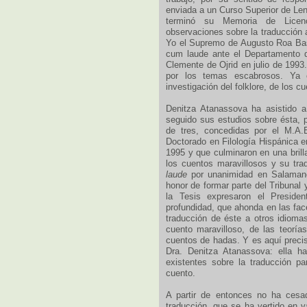
enviada a un Curso Superior de Le
terminó su Memoria de Licenci
observaciones sobre la traducción a
Yo el Supremo de Augusto Roa Bast
cum laude ante el Departamento d
Clemente de Ojrid en julio de 1993.
por los temas escabrosos. Ya 
investigación del folklore, de los c
Denitza Atanassova ha asistido a
seguido sus estudios sobre ésta, 
de tres, concedidas por el M.A
Doctorado en Filología Hispánica 
1995 y que culminaron en una brillan
los cuentos maravillosos y su tra
laude
por unanimidad en Salamanc
honor de formar parte del Tribunal
la Tesis expresaron el Preside
profundidad, que ahonda en las fac
traducción de éste a otros idioma
cuento maravilloso, de las teoría
cuentos de hadas. Y es aquí precis
Dra. Denitza Atanassova: ella ha
existentes sobre la traducción p
cuento.
A partir de entonces no ha cesa
traducción, que se ha vertido en v