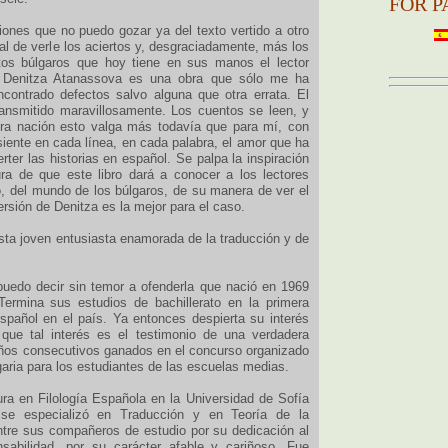
FOR P
iones que no puedo gozar ya del texto vertido a otro
al de verle los aciertos y, desgraciadamente, más los
tos búlgaros que hoy tiene en sus manos el lector
. Denitza Atanassova es una obra que sólo me ha
ncontrado defectos salvo alguna que otra errata. El
 transmitido maravillosamente. Los cuentos se leen, y
tra nación esto valga más todavía que para mí, con
siente en cada línea, en cada palabra, el amor que ha
rter las historias en español. Se palpa la inspiración
ra de que este libro dará a conocer a los lectores
o, del mundo de los búlgaros, de su manera de ver el
ersión de Denitza es la mejor para el caso.
esta joven entusiasta enamorada de la traducción y de
puedo decir sin temor a ofenderla que nació en 1969
 Termina sus estudios de bachillerato en la primera
pañol en el país. Ya entonces despierta su interés
 que tal interés es el testimonio de una verdadera
años consecutivos ganados en el concurso organizado
garia para los estudiantes de las escuelas medias.
ra en Filología Española en la Universidad de Sofía
se especializó en Traducción y en Teoría de la
tre sus compañeros de estudio por su dedicación al
nsabilidad, por su carácter afable y cariñoso. Fue