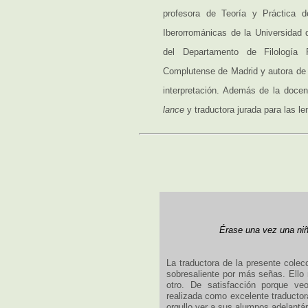
profesora de Teoría y Práctica d
Iberorrománicas de la Universidad 
del Departamento de Filología 
Complutense de Madrid y autora de v
interpretación. Además de la docenc
lance
y traductora jurada para las l
Érase una vez una niñ
La traductora de la presente cole
sobresaliente por más señas. Ello 
otro. De satisfacción porque v
realizada como excelente traductor
orgullo ver a sus alumnos adelantár