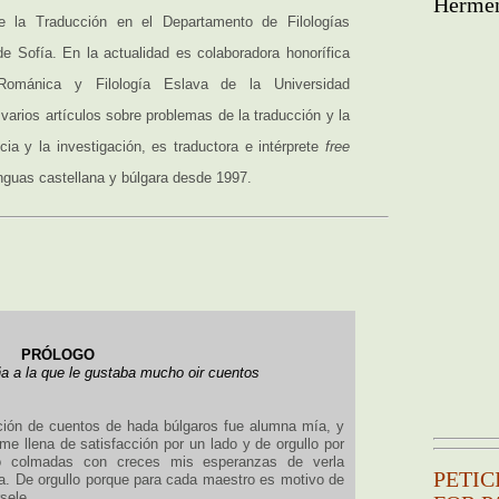
Hermēn
e la Traducción en el Departamento de Filologías
de Sofía. En la actualidad es colaboradora honorífica
Románica y Filología Eslava de la Universidad
arios artículos sobre problemas de la traducción y la
ia y la investigación, es traductora e intérprete
free
enguas castellana y búlgara desde 1997.
PRÓLOGO
a a la que le gustaba mucho oir cuentos
cción de cuentos de hada búlgaros fue alumna mía, y
me llena de satisfacción por un lado y de orgullo por
eo colmadas con creces mis esperanzas de verla
PETIC
a. De orgullo porque para cada maestro es motivo de
sele.