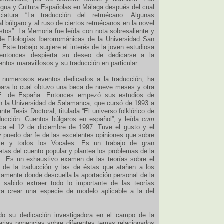
ngua y Cultura Españolas en Málaga después del cual
atura “La traducción del retruécano. Algunas
l búlgaro y al ruso de ciertos retruécanos en la novel
os”. La Memoria fue leída con nota sobresaliente y
e Filologías Iberorrománicas de la Universidad San
 Este trabajo sugiere el interés de la joven estudiosa
entonces despierta su deseo de dedicarse a la
uentos maravillosos y su traducción en particular.
 numerosos eventos dedicados a la traducción, ha
para lo cual obtuvo una beca de nueve meses y otra
.E. de España. Entonces empezó sus estudios de
en la Universidad de Salamanca, que cursó de 1993 a
te Tesis Doctoral, titulada “El universo folklórico de
ducción. Cuentos búlgaros en español”, y leída
cum
a el 12 de diciembre de 1997. Tuve el gusto y el
 y puedo dar fe de las excelentes opiniones que sobre
nte y todos los Vocales. Es un trabajo de gran
etas del cuento popular y plantea los problemas de la
s. Es un exhaustivo examen de las teorías sobre el
s de la traducción y las de éstas que atañen a los
amente donde descuella la aportación personal de la
 sabido extraer todo lo importante de las teorías
ara crear una especie de modelo aplicable a la del
do su dedicación investigadora en el campo de la
arias ponencias sobre diferentes temas relacionados