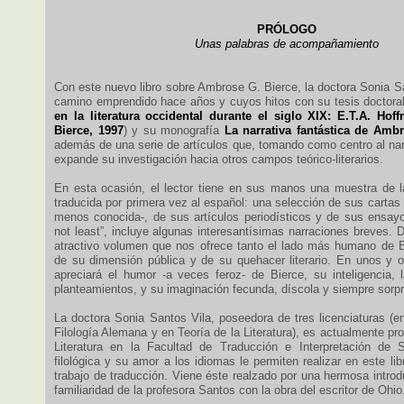
PRÓLOGO
Unas palabras de acompañamiento
Con este nuevo libro sobre Ambrose G. Bierce, la doctora Sonia S
camino emprendido hace años y cuyos hitos con su tesis doctoral
en la literatura occidental durante el siglo XIX: E.T.A. H
Bierce, 1997
) y su monografía
La narrativa fantástica de Amb
además de una serie de artículos que, tomando como centro al nar
expande su investigación hacia otros campos teórico-literarios.
En esta ocasión, el lector tiene en sus manos una muestra de la
traducida por primera vez al español: una selección de sus cartas
menos conocida-, de sus artículos periodísticos y de sus ensayo
not least”, incluye algunas interesantísimas narraciones breves. D
atractivo volumen que nos ofrece tanto el lado más humano de 
de su dimensión pública y de su quehacer literario. En unos y o
apreciará el humor -a veces feroz- de Bierce, su inteligencia, l
planteamientos, y su imaginación fecunda, díscola y siempre sorp
La doctora Sonia Santos Vila, poseedora de tres licenciaturas (en
Filología Alemana y en Teoría de la Literatura), es actualmente pro
Literatura en la Facultad de Traducción e Interpretación de S
filológica y su amor a los idiomas le permiten realizar en este l
trabajo de traducción. Viene éste realzado por una hermosa intro
familiaridad de la profesora Santos con la obra del escritor de Ohio