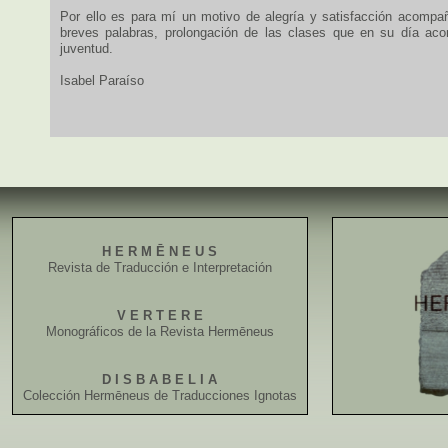
Por ello es para mí un motivo de alegría y satisfacción acompañ
breves palabras, prolongación de las clases que en su día aco
juventud.
Isabel Paraíso
H E R M Ē N E U S
Revista de Traducción e Interpretación
V E R T E R E
Monográficos de la Revista Hermēneus
D I S B A B E L I A
Colección Hermēneus de Traducciones Ignotas