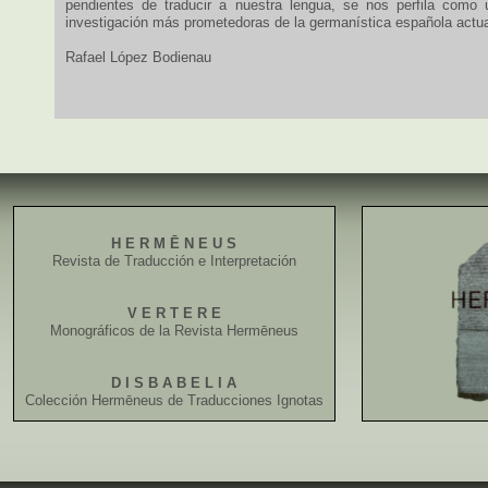
pendientes de traducir a nuestra lengua, se nos perfila como 
investigación más prometedoras de la germanística española actua
Rafael López Bodienau
H E R M Ē N E U S
Revista de Traducción e Interpretación
V E R T E R E
Monográficos de la Revista Hermēneus
D I S B A B E L I A
Colección Hermēneus de Traducciones Ignotas