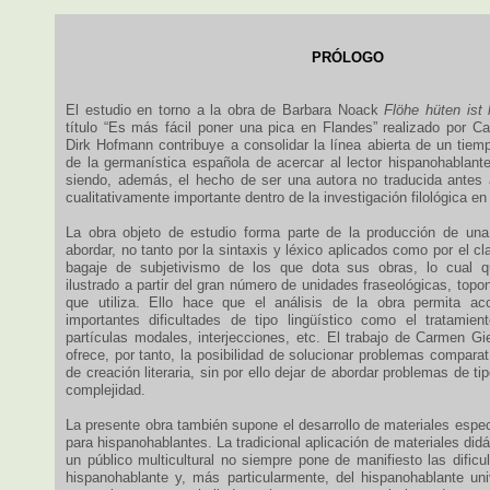
PRÓLOGO
El estudio en torno a la obra de Barbara Noack
Flöhe hüten ist 
título “Es más fácil poner una pica en Flandes” realizado por 
Dirk Hofmann contribuye a consolidar la línea abierta de un tiem
de la germanística española de acercar al lector hispanohablante
siendo, además, el hecho de ser una autora no traducida antes 
cualitativamente importante dentro de la investigación filológica en
La obra objeto de estudio forma parte de la producción de una
abordar, no tanto por la sintaxis y léxico aplicados como por el cl
bagaje de subjetivismo de los que dota sus obras, lo cual q
ilustrado a partir del gran número de unidades fraseológicas, top
que utiliza. Ello hace que el análisis de la obra permita ac
importantes dificultades de tipo lingüístico como el tratamien
partículas modales, interjecciones, etc. El trabajo de Carmen G
ofrece, por tanto, la posibilidad de solucionar problemas comparat
de creación literaria, sin por ello dejar de abordar problemas de ti
complejidad.
La presente obra también supone el desarrollo de materiales espe
para hispanohablantes. La tradicional aplicación de materiales did
un público multicultural no siempre pone de manifiesto las dificu
hispanohablante y, más particularmente, del hispanohablante univ