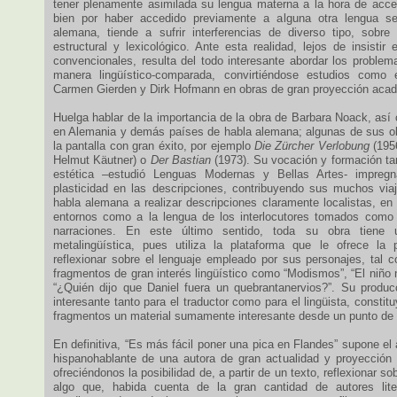
tener plenamente asimilada su lengua materna a la hora de acce
bien por haber accedido previamente a alguna otra lengua se
alemana, tiende a sufrir interferencias de diverso tipo, sobr
estructural y lexicológico. Ante esta realidad, lejos de insistir
convencionales, resulta del todo interesante abordar los problem
manera lingüístico-comparada, convirtiéndose estudios como 
Carmen Gierden y Dirk Hofmann en obras de gran proyección aca
Huelga hablar de la importancia de la obra de Barbara Noack, así
en Alemania y demás países de habla alemana; algunas de sus ob
la pantalla con gran éxito, por ejemplo
Die Zürcher Verlobung
(1956
Helmut Käutner) o
Der Bastian
(1973). Su vocación y formación t
estética –estudió Lenguas Modernas y Bellas Artes- impreg
plasticidad en las descripciones, contribuyendo sus muchos via
habla alemana a realizar descripciones claramente localistas, en l
entornos como a la lengua de los interlocutores tomados como 
narraciones. En este último sentido, toda su obra tiene 
metalingüística, pues utiliza la plataforma que le ofrece la 
reflexionar sobre el lenguaje empleado por sus personajes, tal
fragmentos de gran interés lingüístico como “Modismos”, “El niño
“¿Quién dijo que Daniel fuera un quebrantanervios?”. Su producc
interesante tanto para el traductor como para el lingüista, consti
fragmentos un material sumamente interesante desde un punto de v
En definitiva, “Es más fácil poner una pica en Flandes” supone el 
hispanohablante de una autora de gran actualidad y proyección
ofreciéndonos la posibilidad de, a partir de un texto, reflexionar so
algo que, habida cuenta de la gran cantidad de autores lit