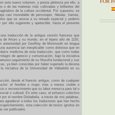
FOR P
on este nuevo volumen, y presta pleitesía por ello, a
 o de las materias más cultivadas y brillantes del
maginativo de la cultura occidental. Por supuesto, se
eja casi insondable de personajes, fábulas, tramas,
elos que se asocia a su reinado especial y poderío
 y por ello sugerente y apetecible, hasta el presente
 una traducción de la antigua versión francesa que
ra de Arturo y su mundo, en el lejano año de 1155,
on anterioridad por Geoffrey de Monmouth en lengua
 una ausencia tan inexplicable como dolorosa que en
 dulce medicina de esta traducción, que como todas
lagro de aprecio y comunicación, bajo la iniciativa
etuoso seguimiento de su filosofía fundacional y sus
cas, ya bien conocidas por haber superado la decena
a iniciativa de la Universidad de Valladolid en su
ucción, desde el francés antiguo, como de cualquier
ductor: el hombre o mujer, más o menos visible o
cio o reconocimiento que su labor merezca para tal o
social o cultural. En este caso, el esfuerzo colectivo
r por el nombre Disbabelia, a través de mis palabras,
ara agradecer a todos los traductores que han hecho
encaprichamiento, esta colección de textos ignotos en
s ser publicados.