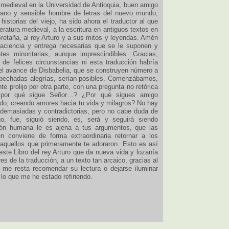
a medieval en la Universidad de Antioquia, buen amigo
biano y sensible hombre de letras del nuevo mundo,
storias del viejo, ha sido ahora el traductor al que
ratura medieval, a la escritura en antiguos textos en
Bretaña, al rey Arturo y a sus mitos y leyendas. Amén
paciencia y entrega necesarias que se le suponen y
tes minoritarias, aunque imprescindibles. Gracias,
de felices circunstancias ni esta traducción habría
i el avance de Disbabelia, que se construyen número a
spechadas alegrías, serían posibles. Comenzábamos,
e prolijo por otra parte, con una pregunta no retórica
 ¿por qué sigue Señor…? ¿Por qué sigues amigo
o, creando amores hacia tu vida y milagros? No hay
 demasiadas y contradictorias, pero no cabe duda de
, fue, siguió siendo, es, será y seguirá siendo
ción humana le es ajena a tus argumentos, que las
n conviene de forma extraordinaria retornar a los
 aquellos que primeramente te adoraron. Esto es así
este Libro del rey Arturo que da nueva vida y lozanía
s de la traducción, a un texto tan arcaico, gracias al
 me resta recomendar su lectura o dejarse iluminar
lo que me he estado refiriendo.