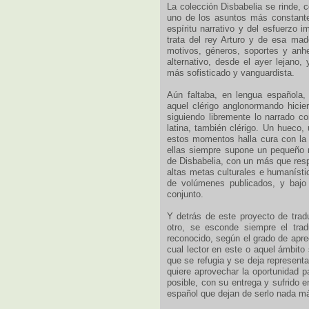
La colección Disbabelia se rinde, c
uno de los asuntos más constantes
espíritu narrativo y del esfuerzo i
trata del rey Arturo y de esa mad
motivos, géneros, soportes y anh
alternativo, desde el ayer lejano,
más sofisticado y vanguardista.
Aún faltaba, en lengua española,
aquel clérigo anglonormando hicie
siguiendo libremente lo narrado c
latina, también clérigo. Un hueco,
estos momentos halla cura con la
ellas siempre supone un pequeño mi
de Disbabelia, con un más que resp
altas metas culturales e humanísti
de volúmenes publicados, y bajo l
conjunto.
Y detrás de este proyecto de trad
otro, se esconde siempre el tra
reconocido, según el grado de apre
cual lector en este o aquel ámbito 
que se refugia y se deja representa
quiere aprovechar la oportunidad p
posible, con su entrega y sufrido 
español que dejan de serlo nada má