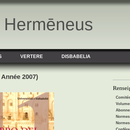
o Hermēneus
S
VERTERE
DISBABELIA
– Année 2007)
Rensei
Comités
Volumes
Abonnem
Normes 
Normes 
Confér