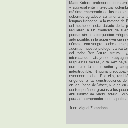
Mario Botero, profesor de literatur
y sobresaliente intelectual colom
máximo enamorado de las rancias hi
debemos agradecer su amor a la lite
lenguas francesa, a la materia de 
del hecho de estar dotado de la 
requieren a un traductor de fuen
porque sin esa conjunción mágica 
sido posible, ni la supervivencia n
número, con sangre, sudor e inso
además, nuestro prólogo, ya bastant
del todo: Rey Arturo, Arturo…
interesando… atrayendo, subyugand
respuestas fáciles, o tal vez haya
que su / tu mito, señor y amigo
indestructible. Ninguna preocupa
esconden todas. Por ello, tambié
orígenes, a las construcciones de
en las líneas de Wace, y lo es en 
contemporánea, gracias a los podere
entusiasmo de Mario Botero. Sólo
para así comprender todo aquello a 
Juan Miguel Zarandona