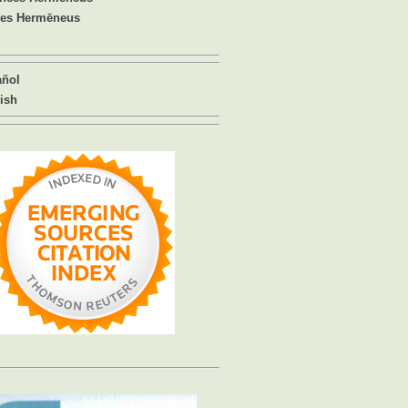
ues Hermēneus
añol
ish