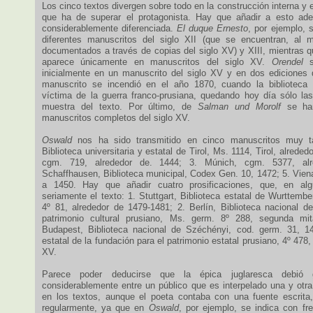
Los cinco textos divergen sobre todo en la construcción interna y e
que ha de superar el protagonista. Hay que añadir a esto ad
considerablemente diferenciada.
El duque Ernesto
, por ejemplo, 
diferentes manuscritos del siglo XII (que se encuentran, al m
documentados a través de copias del siglo XV) y XIII, mientras q
aparece únicamente en manuscritos del siglo XV.
Orendel
s
inicialmente en un manuscrito del siglo XV y en dos ediciones 
manuscrito se incendió en el año 1870, cuando la biblioteca
víctima de la guerra franco-prusiana, quedando hoy día sólo l
muestra del texto. Por último, de
Salman und Morolf
se han
manuscritos completos del siglo XV.
Oswald
nos ha sido transmitido en cinco manuscritos muy ta
Biblioteca universitaria y estatal de Tirol, Ms. 1114, Tirol, alrede
cgm. 719, alrededor de. 1444; 3. Múnich, cgm. 5377, al
Schaffhausen, Biblioteca municipal, Codex Gen. 10, 1472; 5. Viena
a 1450. Hay que añadir cuatro prosificaciones, que, en alg
seriamente el texto: 1. Stuttgart, Biblioteca estatal de Wurttember
4º 81, alrededor de 1479-1481; 2. Berlín, Biblioteca nacional de
patrimonio cultural prusiano, Ms. germ. 8º 288, segunda mi
Budapest, Biblioteca nacional de Széchényi, cod. germ. 31, 147
estatal de la fundación para el patrimonio estatal prusiano, 4º 478, 
XV.
Parece poder deducirse que la épica juglaresca debió
considerablemente entre un público que es interpelado una y otra
en los textos, aunque el poeta contaba con una fuente escrita
regularmente, ya que en
Oswald
, por ejemplo, se indica con fr