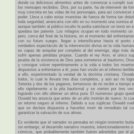
donde va deliciosos alimentos antes de comenzar a cumplir sus 
los mensajes recibidos. Dios, por su parte, ha de intervenir de f
muy concreta en las vidas de los personajes, para así convencer 
poder. Lleva a cabo estas muestras de fuerza de forma tan drásti
toda seguridad, arrancaría con ello en su momento una sonrisa al i
aunque también al público inculto le podía satisfacer un texto en e
quedara tan patente. Los milagros ocupan en todo momento un p
pero, cerca del final de la historia, en el momento del enfrentami
con su futuro suegro, llegan a intensificarse hasta el punto 
verdadero espectáculo de la intervención divina en la vida humana:
es capaz de aniquilar por completo al del enemigo, algo más d
sufrir apenas pérdidas propias. Cuando el rey Aron, el único sup
prueba de la existencia de Dios para someterse al bautismo, Oswa
y consigue volver repentinamente a la vida a todos los muerto
dispuestos a enfrentarse a él, pues han vivido en el infierno terrib
a ello, experimentado la verdad de la doctrina cristiana. Oswal
todos, lo cual le llevará tres días completos, y aún así no logr
Setenta y dos de los paganos, temerosos de no recibir a tiempo e
ello rápidamente a la pila bautismal y se vierten por tres ve
logrando con ello obtener un alma pura. El numeroso grupo qued
Oswald les anuncia que antes de un año morirán de nuevo, lo cual
un retorno seguro al infierno. Debido a sus súplicas Oswald vuel
que se declara dispuesta a hacerles morir de inmediato tal c
garantizar la salvación de sus almas.
Es evidente que el narrador no pensaba en ningún momento burlars
sin embargo, el desarrollo narrativo muestra, intencionadamente o
cómicos, que probablemente también fueron advertidos por el pú