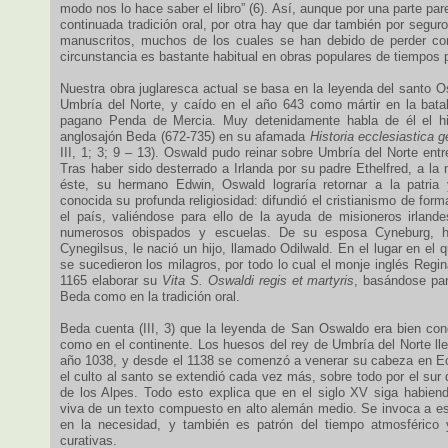
modo nos lo hace saber el libro” (6). Así, aunque por una parte par
continuada tradición oral, por otra hay que dar también por segur
manuscritos, muchos de los cuales se han debido de perder con
circunstancia es bastante habitual en obras populares de tiempos
Nuestra obra juglaresca actual se basa en la leyenda del santo O
Umbría del Norte, y caído en el año 643 como mártir en la bata
pagano Penda de Mercia. Muy detenidamente habla de él el hist
anglosajón Beda (672-735) en su afamada
Historia ecclesiastica 
III, 1; 3; 9 – 13). Oswald pudo reinar sobre Umbría del Norte ent
Tras haber sido desterrado a Irlanda por su padre Ethelfred, a la
éste, su hermano Edwin, Oswald lograría retornar a la patria 
conocida su profunda religiosidad: difundió el cristianismo de form
el país, valiéndose para ello de la ayuda de misioneros irlande
numerosos obispados y escuelas. De su esposa Cyneburg, hi
Cynegilsus, le nació un hijo, llamado Odilwald. En el lugar en el 
se sucedieron los milagros, por todo lo cual el monje inglés Regin
1165 elaborar su
Vita S. Oswaldi regis et martyris
, basándose par
Beda como en la tradición oral.
Beda cuenta (III, 3) que la leyenda de San Oswaldo era bien cono
como en el continente. Los huesos del rey de Umbría del Norte ll
año 1038, y desde el 1138 se comenzó a venerar su cabeza en Ech
el culto al santo se extendió cada vez más, sobre todo por el sur
de los Alpes. Todo esto explica que en el siglo XV siga habie
viva de un texto compuesto en alto alemán medio. Se invoca a es
en la necesidad, y también es patrón del tiempo atmosférico 
curativas.