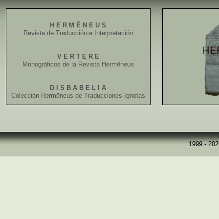
H E R M Ē N E U S
Revista de Traducción e Interpretación
V E R T E R E
Monográficos de la Revista Hermēneus
D I S B A B E L I A
Colección Hermēneus de Traducciones Ignotas
1999 - 20