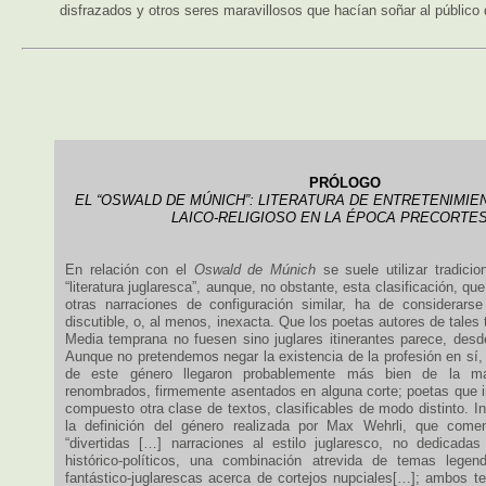
disfrazados y otros seres maravillosos que hacían soñar al público
PRÓLOGO
EL “OSWALD DE MÚNICH”: LITERATURA DE ENTRETENIMI
LAICO-RELIGIOSO EN LA ÉPOCA PRECORTE
En relación con el
Oswald de Múnich
se suele utilizar tradici
“literatura juglaresca”, aunque, no obstante, esta clasificación, q
otras narraciones de configuración similar, ha de considerars
discutible, o, al menos, inexacta. Que los poetas autores de tales 
Media temprana no fuesen sino juglares itinerantes parece, desde
Aunque no pretendemos negar la existencia de la profesión en sí,
de este género llegaron probablemente más bien de la 
renombrados, firmemente asentados en alguna corte; poetas que i
compuesto otra clase de textos, clasificables de modo distinto. In
la definición del género realizada por Max Wehrli, que come
“divertidas […] narraciones al estilo juglaresco, no dedicada
histórico-políticos, una combinación atrevida de temas legend
fantástico-juglarescas acerca de cortejos nupciales[…]; ambos 