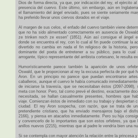
Dios de forma directa, ya que, por indicación del rey, el ejército al
presencia del cuervo. Este último, sin embargo, aún en Inglaterra
el llamamiento del ángel enviado, pues se siente seriamente marg
ha preferido llevar unos ciervos dorados en el viaje.
Al margen de sus celos, el enfado del cuervo también viene deter
que no ha sido alimentado correctamente en ausencia de Oswald
ze trinken noch ze essen” (1851). Aún así consigue el ángel e
donde se encuentra el rey, con lo cual al fin puede continuar la a
divertido no cambia en nada el fin religioso de la historia, per
dominante del poeta de entretener a su público, para lo cual 
arrogante, típico representante del arribista cortesano, le resulta 
Humorísticamente parece también la aparición de unos orfebr
Oswald, que le proporcionan al rey la excusa perfecta de por qué ha
Aron. En un principio no parece que puedan encontrarse artes
caballeros, aunque el cuervo le había comunicado inmediatamente 
de iniciarse la travesía, que se necesitaban éstos (2097-2098), 
meta con honor. Pero, tal como prevé el destino, exactamente doce
necesitada, se hallan casualmente presentes, hombres que habí
viaje. Comienzan éstos de inmediato con su trabajo y despiertan co
ciudad. El rey Aron sospecha, con razón, que se trata de un
pretendiente cristiano, que ha enviado mensajeros bajo el disfr
2166), y piensa en atacarlos inmediatamente. Pero su hija consig
y convencerlo de lo importantes que son estos orfebres, ya que 
anillos nuevos (2215), mientras que al padre le vendría bien una n
Si se contempla con mayor atención la relación entre la princesa 