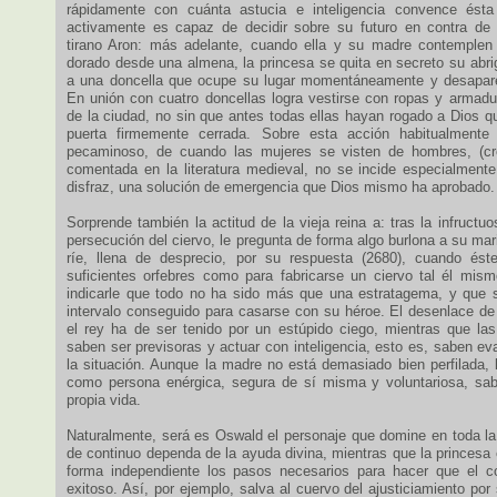
rápidamente con cuánta astucia e inteligencia convence ést
activamente es capaz de decidir sobre su futuro en contra de 
tirano Aron: más adelante, cuando ella y su madre contemplen 
dorado desde una almena, la princesa se quita en secreto su abri
a una doncella que ocupe su lugar momentáneamente y desaparec
En unión con cuatro doncellas logra vestirse con ropas y armadu
de la ciudad, no sin que antes todas ellas hayan rogado a Dios qu
puerta firmemente cerrada. Sobre esta acción habitualmente 
pecaminoso, de cuando las mujeres se visten de hombres, (cr
comentada en la literatura medieval, no se incide especialmente
disfraz, una solución de emergencia que Dios mismo ha aprobado.
Sorprende también la actitud de la vieja reina a: tras la infructu
persecución del ciervo, le pregunta de forma algo burlona a su mar
ríe, llena de desprecio, por su respuesta (2680), cuando éste
suficientes orfebres como para fabricarse un ciervo tal él mis
indicarle que todo no ha sido más que una estratagema, y que s
intervalo conseguido para casarse con su héroe. El desenlace d
el rey ha de ser tenido por un estúpido ciego, mientras que la
saben ser previsoras y actuar con inteligencia, esto es, saben eva
la situación. Aunque la madre no está demasiado bien perfilada, 
como persona enérgica, segura de sí misma y voluntariosa, sab
propia vida.
Naturalmente, será es Oswald el personaje que domine en toda la 
de continuo dependa de la ayuda divina, mientras que la princesa 
forma independiente los pasos necesarios para hacer que el c
exitoso. Así, por ejemplo, salva al cuervo del ajusticiamiento po