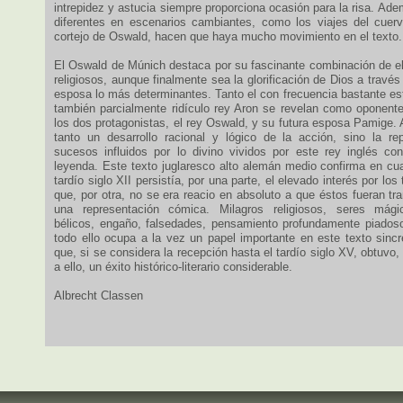
intrepidez y astucia siempre proporciona ocasión para la risa. A
diferentes en escenarios cambiantes, como los viajes del cuer
cortejo de Oswald, hacen que haya mucho movimiento en el texto.
El Oswald de Múnich destaca por su fascinante combinación de 
religiosos, aunque finalmente sea la glorificación de Dios a trav
esposa lo más determinantes. Tanto el con frecuencia bastante es
también parcialmente ridículo rey Aron se revelan como oponent
los dos protagonistas, el rey Oswald, y su futura esposa Pamige. A
tanto un desarrollo racional y lógico de la acción, sino la r
sucesos influidos por lo divino vividos por este rey inglés co
leyenda. Este texto juglaresco alto alemán medio confirma en cua
tardío siglo XII persistía, por una parte, el elevado interés por los
que, por otra, no se era reacio en absoluto a que éstos fueran tr
una representación cómica. Milagros religiosos, seres mági
bélicos, engaño, falsedades, pensamiento profundamente piadoso 
todo ello ocupa a la vez un papel importante en este texto sincr
que, si se considera la recepción hasta el tardío siglo XV, obtuvo
a ello, un éxito histórico-literario considerable.
Albrecht Classen