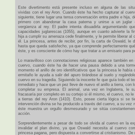
Este divertimento está presente incluso en alguna de las situ
vividas con el rey Aron. Cuando éste ha hecho capturar al cuervo
siguiente, tiene lugar una tensa conversación entra padre e hija,
primero con abandonar la casa paterna y unirse a un juglar –
vergüenza al rey. El padre intenta disuadirla argumentando q
capacidades juglarescas (1055), aunque en cuanto advierte la fi
hija a cumplir su amenaza cede finalmente, y le permite liberar al
él. La princesa, antes de recibir, por fin, la carta de Oswald, le
hasta que queda satisfecho, ya que comprende perfectamente qu
éste, y es consciente de cómo hay que tratar a un emisario para po
Lo maravilloso con connotaciones religiosas aparece también en e
cuervo, cuando éste ha de hacer una pausa debido a una torme
momento el anillo de oro identificativos que la princesa le habí
ermitaño le ayuda a salir del apuro tirándose al suelo y rogándo
cuervo en su tragedia. Siguiendo la inocente fe que guía todo el te
inmediato y hace que un pez lleve de nuevo el anillo a tierra, con 
completar su empresa. El animal, una vez en Inglaterra, le 
fracasaría por completo en su cortejo si él mismo, el cuervo, no l
a tierras del rey Aron (1410). Esto, posee cierta lógica si se t
intervención divina se ha producido a través del cuervo, a su vez 
éste muestra un orgullo desmesurado y se sitúa constantement
acción.
Sorprendentemente a pesar de todo se olvida al cuervo en la ex
invalidar el plan divino, ya que Oswald necesita al cuervo co
princesa pagana, pero dispuesta a convertirse al cristianismo. De 