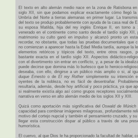
El texto en alto alemán medio nace en la zona de Ratisbona en
siglo XII, sin que podamos explicar exactamente cómo llegó la
Umbría del Norte a tierras alemanas en primer lugar. La transmis
del texto se produjo probablemente con ayuda de la casa real de 
su esposa Matilda, hija del rey inglés Enrique II, en torno a
venerado en el continente como santo desde el tardío siglo XII, 
matrimonio su culto ganó en impulso y alcanzó pronto un estat
recordar, no obstante, que todas las pruebas documentales que
no comienzan a aparecer hasta la Edad Media tardía, aunque la le
elementos retóricos y tópicos del texto, entre otros rasgos, 
bastante exacta en el tardío siglo XII. Aspectos didáctico-relig
con el divertimento sin entrar en conflicto, y, a pesar de la idealiz
puede decirse que domina más lo burlesco que lo heroico-religios
deseaba, con ello, dirigirse a un público más amplio o si, al ig
duque Ernesto
o de
El rey Rother
simplemente su intención er
oyentes de la nobleza, no es fácil de desentrañar. Probableme
resultaría, además, desde hoy artificial y poco práctica, ya que 
si realmente existía algo así como grupos receptores socialmente
narrativa en verso en alto alemán medio de los siglos XII y XIII.
Quizá como aportación más significativa del
Oswald de Múnich
capacidad para combinar imágenes milagrosas, profundamente relig
motivo del cortejo nupcial y también el pensamiento cruzado, y su 
llegar esta construcción dispar al público a través de una pres
humorística.
El cuervo, al que Dios le ha proporcionado la facultad de hablar, c