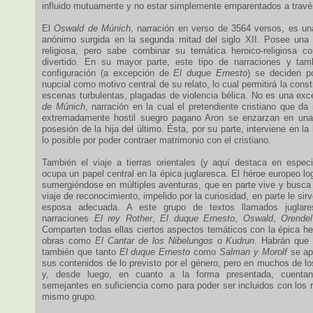
influido mutuamente y no estar simplemente emparentados a través
El
Oswald de Múnich
, narración en verso de 3564 versos, es un
anónimo surgida en la segunda mitad del siglo XII. Posee una 
religiosa, pero sabe combinar su temática heroico-religiosa c
divertido. En su mayor parte, este tipo de narraciones y tamb
configuración (a excepción de
El duque Ernesto
) se deciden p
nupcial como motivo central de su relato, lo cual permitirá la con
escenas turbulentas, plagadas de violencia bélica. No es una exc
de Múnich
, narración en la cual el pretendiente cristiano que da
extremadamente hostil suegro pagano Aron se enzarzan en una 
posesión de la hija del último. Ésta, por su parte, interviene en la
lo posible por poder contraer matrimonio con el cristiano.
También el viaje a tierras orientales (y aquí destaca en espec
ocupa un papel central en la épica juglaresca. El héroe europeo lo
sumergiéndose en múltiples aventuras, que en parte vive y busc
viaje de reconocimiento, impelido por la curiosidad, en parte le si
esposa adecuada. A este grupo de textos llamados juglare
narraciones
El rey Rother
,
El duque Ernesto
,
Oswald
,
Orendel
Comparten todas ellas ciertos aspectos temáticos con la épica he
obras como
El Cantar de los Nibelungos
o
Kudrun
. Habrán que 
también que tanto
El duque Ernesto
como
Salman y Morolf
se ap
sus contenidos de lo previsto por el género, pero en muchos de l
y, desde luego, en cuanto a la forma presentada, cuentan 
semejantes en suficiencia como para poder ser incluidos con los 
mismo grupo.