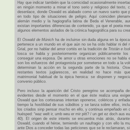
Hay que indicar también que la comicidad ocasionalmente insertad
en ningún momento a minar el tono serio y religioso del texto,
desenlace, donde Oswald es alabado como un nuevo santo que pu
en todo tipo de situaciones de peligro. Aquí coinciden plenam
alemán medio y la hagiografía latina de Beda el Venerable, au
existan importantes diferencias de contenido, ya que el poeta me
algunos elementos aislados de la crónica hagiográfica para su crea
El
Oswald de Múnich
ha de incluirse sin duda alguna en la época
pertenece a un mundo en el que aún no se ha oído hablar ni del r
Grial, por no hablar del amor cortés en la tradición de
Tristán e Iso
tosca se habla y posteriormente organizan públicamente los
conseguir una esposa. De amor u otras emociones no se habla 
son los esfuerzos del protagonista por someterse en todo a la vo
determinan la acción en la segunda parte de la historia.
Osw
restantes textos juglarescos, en realidad no hace más que 
matrimonial habitual de la épica heroica: se disponen y negoc
convenio público.
Pero incluso la aparición del Cristo peregrino se acompaña d
evidentes desde el momento en el que éste realiza una exige
Oswald que los cortesanas intentan oponerse, coléricos y enfadad
tiempo la hostilidad de sus súbditos y se lanza sobre ellos, inc
los criados sinp pensar mucho en ello, y continua empeñado en c
huésped: “waz welt ir, umb weu er mir pitt? / un get ez doch aus eu
40). El origen de este interés se encuentra más atrás, durante
Oswald, cuando el héroe, temiendo un naufragio y con ello la m
ante Dios a conceder todas las peticiones que se le reclamaran, s