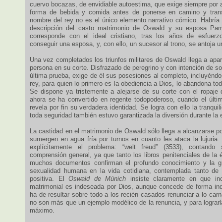
cuervo bocazas, de envidiable autoestima, que exige siempre por 
forma de bebida y comida antes de ponerse en camino y tran
nombre del rey no es el único elemento narrativo cómico. Habría 
descripción del casto matrimonio de Oswald y su esposa Pam
corresponde con el ideal cristiano, tras los años de esfuerz
conseguir una esposa, y, con ello, un sucesor al trono, se antoja u
Una vez completados los triunfos militares de Oswald llega a apar
persona en su corte. Disfrazado de peregrino y con intención de 
última prueba, exige de él sus posesiones al completo, incluyénd
rey, para quien lo primero es la obediencia a Dios, lo abandona tod
Se dispone ya tristemente a alejarse de su corte con el ropaje 
ahora se ha convertido en regente todopoderoso, cuando el últim
revela por fin su verdadera identidad. Se logra con ello la tranqui
toda seguridad también estuvo garantizada la diversión durante la e
La castidad en el matrimonio de Oswald sólo llega a alcanzarse p
sumergen en agua fría por turnos en cuanto les ataca la lujuria.
explícitamente el problema: “welt freud” (3533), contando
comprensión general, ya que tanto los libros penitenciales de la
muchos documentos confirman el profundo conocimiento y la gr
sexualidad humana en la vida cotidiana, contemplada tanto de
positiva. El
Oswald de Múnich
insiste claramente en que in
matrimonial es indeseada por Dios, aunque concede de forma indir
ha de resultar sobre todo a los recién casados renunciar a lo car
no son más que un ejemplo modélico de la renuncia, y para lograrl
máximo.