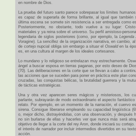
en nombre de Dios.
La prueba del futuro santo parece sobrepasar los límites humanos,
es capaz de superarla de forma brillante, al igual que también
última escena se somete sin resistencia a ser entregada como e
Posteriormente, no obstante, todo vuelve a su lugar: Crist
materiales y ya reina sobre el universo. Su perfil amistoso-personal
legendaria de siglos posteriores (como, por ejemplo, la
Legenda 
Voragine). La sencillez de la organización narrativa, en cambio, a
de cortejo nupcial obliga sin embargo a situar el
Oswald
en la épo
es, en una cultura al margen de los ideales cortesanos.
Lo mundano y lo religioso se entrelazan muy estrechamente. Oswa
ángel a buscar esposa en tierras paganas, por esto deseo de Dios
(70). Las deliberaciones en la corte que se llevan a cabo a continu
las acciones que se suceden para poner en práctica este plan con
cruzadas, las conquistas bélicas, la brutalidad guerrera y la mut
de tácticas estratégicas.
Una y otra vez aparecen seres mágicos y misteriosos, los cua
parlante, subrayarán de modo extraordinario el aspecto fantástico
relato. Por ejemplo, en un momento de la narración, el cuervo e
sirena. Consigue liberarse empleando su capacidad lingüística (6
o, mejor dicho, distrayéndolas, con una observación, y después h
no sin burlarse de ellas y hacerles ver que nunca más será atr
objetivo de llegar a la corte del rey Aron, donde iniciará su cortejo
el interés de narrador por incluir intermedios divertidos en su texto,
acción.