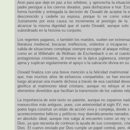
Aron para que deje en paz a los orfebres, y aprovecha la situaci
padre persigue a los ciervos dorados, para disfrazarse e huir. Eso 
forma humilde y entregada la decisión de Oswald de aceptar la ex
desconocido y cederle su esposa, porque lo ve como volun
Justamente por esta causa se incrementa el prestigio de la 
alcanzar la misma dignidad que el santo Oswald, aunque sol
subordinado en la historia su conjunto.
Los regentes paganos, o también los maridos, suelen ser extremad
literatura medieval, bocazas irreflexivos, violentos e incapaces
salida de situaciones complejas siempre escogen el ataque militar
como en el
Willehalm
de Wolfram de Eschenbach o en el cuento 
protagonistas cristianos, al menos en la épica juglaresca, siemp
ajena y suplican regularmente el apoyo o la salvación divina en su
Oswald
finaliza con una breve mención a la felicidad matrimonia
que, tras muchos años de esfuerzos compartidos, se han encont
luego alcanzan una muerte dichosa a través de esa castidad desea
glorifica al matrimonio ideal cristiano, aunque no rehúye el i
elementos divertidos que facilitan la transmisión de los valores reli
La importancia de este texto es patente, aunque no sepamos nada 
manuscritos más antiguos, pues, con anterioridad al siglo XV, no
poeta logra construir un relato de acción viva y compleja, donde
acontecimientos bélicos y políticos muy dramáticamente narrados.
en absoluto ideal, aunque nos salga al encuentro como un rey v
Dios, ya que necesita de continuo la ayuda de sus consejeros, cria
Dios. El cuervo enviado por Dios cumple un papel central, pero, d