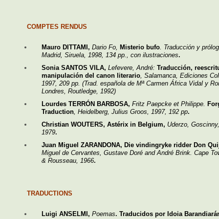
COMPTES RENDUS
Mauro DITTAMI,
Dario Fo,
Misterio bufo
. Traducción y prólog
Madrid, Siruela, 1998, 134 pp., con ilustraciones
.
Sonia SANTOS VILA,
Lefevere, André:
Traducción, reescritu
manipulación del canon literario
, Salamanca, Ediciones Co
1997, 209 pp. (Trad. española de Mª Carmen África Vidal y R
Londres, Routledge, 1992)
Lourdes TERRÓN BARBOSA,
Fritz Paepcke et Philippe.
Forg
Traduction
, Heidelberg, Julius Groos, 1997, 192 pp
.
Christian WOUTERS, Astérix in Belgium,
Uderzo, Goscinny,
1979
.
Juan Miguel ZARANDONA, Die vindingryke ridder Don Qui
Miguel de Cervantes, Gustave Doré and André Brink. Cape T
& Rousseau, 1966
.
TRADUCTIONS
Luigi ANSELMI,
Poemas
. Traducidos por Idoia Barandiará