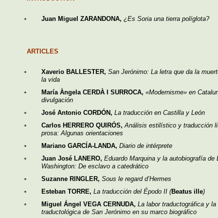
Juan Miguel ZARANDONA,
¿Es Soria una tierra políglota?
ARTICLES
Xaverio BALLESTER,
San Jerónimo: La letra que da la muerte
la vida
María Àngela CERDÀ I SURROCA,
«Modernisme» en Catalun
divulgación
José Antonio CORDÓN,
La traducción en Castilla y León
Carlos HERRERO QUIRÓS,
Análisis estilístico y traducción l
prosa: Algunas orientaciones
Mariano GARCÍA-LANDA,
Diario de intérprete
Juan José LANERO,
Eduardo Marquina y la autobiografía de 
Washington: De esclavo a catedrático
Suzanne RINGLER,
Sous le regard d’Hermes
Esteban TORRE,
La traducción del Épodo II (
Beatus ille
)
Miguel Ángel VEGA CERNUDA,
La labor traductográfica y la 
traductológica de San Jerónimo en su marco biográfico