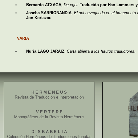
Bernardo ATXAGA,
De egel
. Traducido por Han Lammers y 
Joseba SARRIONANDIA,
El sol navegando en el firmamento 
Jon Kortazar.
VARIA
Nuria LAGO JARAIZ,
Carta abierta a los futuros traductores
.
H E R M Ē N E U S
Revista de Traducción e Interpretación
V E R T E R E
Monográficos de la Revista Hermēneus
D I S B A B E L I A
Colección Hermēneus de Traducciones Ignotas