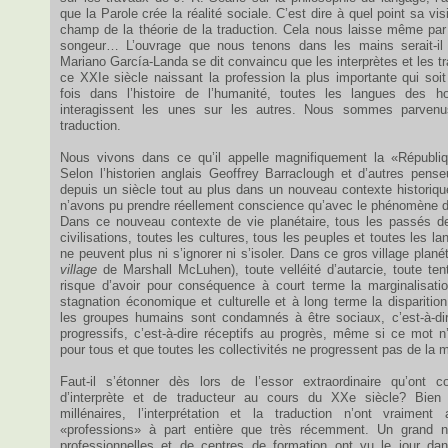
que la Parole crée la réalité sociale. C’est dire à quel point sa visi
champ de la théorie de la traduction. Cela nous laisse même p
songeur… L’ouvrage que nous tenons dans les mains serait-il 
Mariano García-Landa se dit convaincu que les interprètes et les t
ce XXIe siècle naissant la profession la plus importante qui soit
fois dans l’histoire de l’humanité, toutes les langues des 
interagissent les unes sur les autres. Nous sommes parvenu
traduction.
Nous vivons dans ce qu’il appelle magnifiquement la «Républiq
Selon l’historien anglais Geoffrey Barraclough et d’autres pense
depuis un siècle tout au plus dans un nouveau contexte historiqu
n’avons pu prendre réellement conscience qu’avec le phénomène de
Dans ce nouveau contexte de vie planétaire, tous les passés d
civilisations, toutes les cultures, tous les peuples et toutes les l
ne peuvent plus ni s’ignorer ni s’isoler. Dans ce gros village plan
village
de Marshall McLuhen), toute velléité d’autarcie, toute tent
risque d’avoir pour conséquence à court terme la marginalisat
stagnation économique et culturelle et à long terme la disparitio
les groupes humains sont condamnés à être sociaux, c’est-à-dir
progressifs, c’est-à-dire réceptifs au progrès, même si ce mot
pour tous et que toutes les collectivités ne progressent pas de la
Faut-il s’étonner dès lors de l’essor extraordinaire qu’ont c
d’interprète et de traducteur au cours du XXe siècle? Bien 
millénaires, l’interprétation et la traduction n’ont vraime
«professions» à part entière que très récemment. Un grand n
professionnelles et de centres de formation ont vu le jour dan