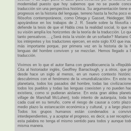
modernidad puesto que hoy sabemos que no se puede conceb
traducción sin una perspectiva histórica. Su argumentación tiene e
progresos en la historia del lenguaje, terreno hasta la fecha poco 
filósofos contemporáneos, como Ortega y Gasset, Heidegger, Witt
apoyándose en los trabajos de J. R. Searle sobre la filosofía d
defiende la tesis de que el Habla crea la realidad social, lo que 
su visión amplía los horizontes de la teoría de la traducción. Lo q
tanto pensativos… ¿Será ésta la visión de un soñador? Mariano 
los intérpretes y los traductores ejercen, en este siglo XXI que in
más importante porque, por primera vez en la historia de la 
lenguas del hombre conviven y se mezclan. Hemos llegado a 
traducción.
Vivimos en lo que el autor llama con grandilocuencia la «Repúbli
Cita al historiador inglés, Geoffrey Barraclough, y a otros, que 
desde hace un siglo al menos, en un nuevo contexto históric
descubrimos con el fenómeno de la «mundialización». En este n
planetaria, todos los pasados del hombre, todas las civilizacione
todos los pueblos y todas las lenguas coexisten y no pueden hac
existiera, como si pudieran aislarse. En esta gran aldea plane
village
de Marshall McLuhen), todo intento de autarquía, toda te
cada cual en su terruño, corre el riesgo de causar a corto plazo
medio plazo la estancación económica y cultural, y a largo plazo 
Todos los grupos humanos están condenados a convivi
interdependientes, y a aceptar el progreso, es decir, a ser recepti
esta palabra no tenga el mismo sentido para todos y aunque tod
misma manera.