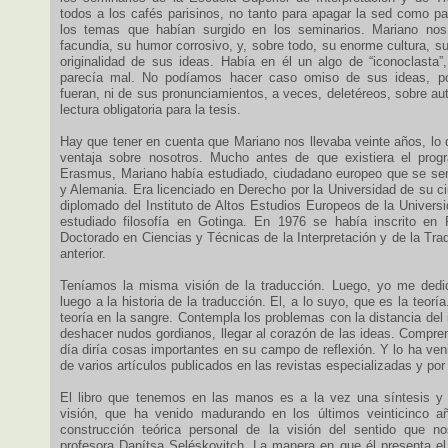
todos a los cafés parisinos, no tanto para apagar la sed como pa
los temas que habían surgido en los seminarios. Mariano no
facundia, su humor corrosivo, y, sobre todo, su enorme cultura, su
originalidad de sus ideas. Había en él un algo de “iconoclasta
parecía mal. No podíamos hacer caso omiso de sus ideas, po
fueran, ni de sus pronunciamientos, a veces, deletéreos, sobre aut
lectura obligatoria para la tesis.
Hay que tener en cuenta que Mariano nos llevaba veinte años, lo 
ventaja sobre nosotros. Mucho antes de que existiera el prog
Erasmus, Mariano había estudiado, ciudadano europeo que se sent
y Alemania. Era licenciado en Derecho por la Universidad de su ciu
diplomado del Instituto de Altos Estudios Europeos de la Univers
estudiado filosofía en Gotinga. En 1976 se había inscrito en
Doctorado en Ciencias y Técnicas de la Interpretación y de la Tra
anterior.
Teníamos la misma visión de la traducción. Luego, yo me dedi
luego a la historia de la traducción. El, a lo suyo, que es la teorí
teoría en la sangre. Contempla los problemas con la distancia del i
deshacer nudos gordianos, llegar al corazón de las ideas. Compre
día diría cosas importantes en su campo de reflexión. Y lo ha veni
de varios artículos publicados en las revistas especializadas y por 
El libro que tenemos en las manos es a la vez una síntesis y 
visión, que ha venido madurando en los últimos veinticinco a
construcción teórica personal de la visión del sentido que no
profesora Danítsa Seléskovitch. La manera en que él presenta e