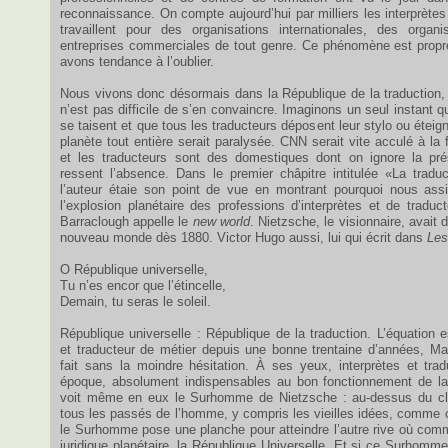
reconnaissance. On compte aujourd’hui par milliers les interprètes 
travaillent pour des organisations internationales, des orga
entreprises commerciales de tout genre. Ce phénomène est propre
avons tendance à l’oublier.
Nous vivons donc désormais dans la République de la traduction, no
n’est pas difficile de s’en convaincre. Imaginons un seul instant q
se taisent et que tous les traducteurs déposent leur stylo ou éteign
planète tout entière serait paralysée. CNN serait vite acculé à la fa
et les traducteurs sont des domestiques dont on ignore la pr
ressent l’absence. Dans le premier châpitre intitulée «La tradu
l’auteur étaie son point de vue en montrant pourquoi nous ass
l’explosion planétaire des professions d’interprètes et de tradu
Barraclough appelle le
new world
. Nietzsche, le visionnaire, avait d
nouveau monde dès 1880. Victor Hugo aussi, lui qui écrit dans
Les
O République universelle,
Tu n’es encor que l’étincelle,
Demain, tu seras le soleil.
République universelle : République de la traduction. L’équation es
et traducteur de métier depuis une bonne trentaine d’années, Ma
fait sans la moindre hésitation. À ses yeux, interprètes et trad
époque, absolument indispensables au bon fonctionnement de la s
voit même en eux le Surhomme de Nietzsche : au-dessus du c
tous les passés de l’homme, y compris les vieilles idées, comme cel
le Surhomme pose une planche pour atteindre l’autre rive où comm
juridique planétaire, la République Universelle. Et si ce Surhomme 