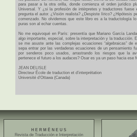
para pasar a la otra orilla, donde comienza el orden jurídico pl
Universal. Y ¿si la profesión de intérpretes y traductores fues
pregunta el autor. ¿Visión realista? ¿Despiste lírico? ¿Hipótesis p
comenzado. No olvidemos que este libro es a la traductología l
puras son al echar cuentas.
No me equivoqué en París: presentía que Mariano García Landa 
algo importante, especial, sobre la interpretación y la traducción. 
se me asuste ante las complejas ecuaciones “algebraicas” de e
sepa entrar por las verdaderas ecuaciones de un pensamiento f
por senderos poco usados, arrastrando los riesgos que la av
pertenece el futuro a los audaces? Osar es ya un paso hacia ese f
JEAN DELISLE
Directeur École de traduction et d’interprétation
Université d’Ottawa (Canada)
H E R M Ē N E U S
Revista de Traducción e Interpretación