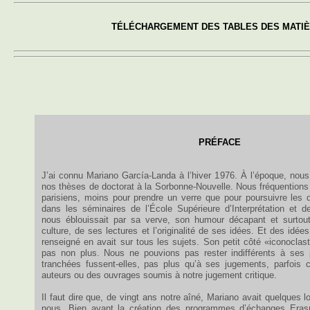
TÉLÉCHARGEMENT DES TABLES DES MATI
PRÉFACE
J’ai connu Mariano García-Landa à l’hiver 1976. À l’époque, nous
nos thèses de doctorat à la Sorbonne-Nouvelle. Nous fréquentions
parisiens, moins pour prendre un verre que pour poursuivre les
dans les séminaires de l’École Supérieure d’Interprétation et d
nous éblouissait par sa verve, son humour décapant et surtout
culture, de ses lectures et l’originalité de ses idées. Et des idées
renseigné en avait sur tous les sujets. Son petit côté «iconoclas
pas non plus. Nous ne pouvions pas rester indifférents à ses p
tranchées fussent-elles, pas plus qu’à ses jugements, parfois ci
auteurs ou des ouvrages soumis à notre jugement critique.
Il faut dire que, de vingt ans notre aîné, Mariano avait quelques 
nous. Bien avant la création des programmes d’échanges Erasm