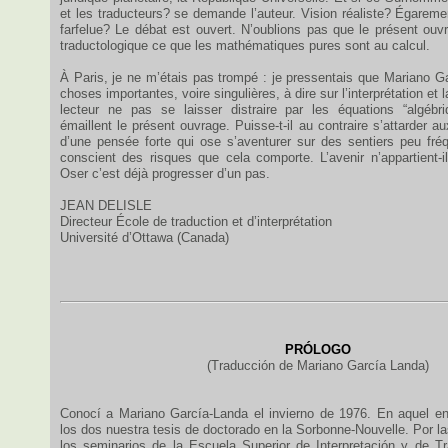
et les traducteurs? se demande l’auteur. Vision réaliste? Égarem
farfelue? Le débat est ouvert. N’oublions pas que le présent ouvr
traductologique ce que les mathématiques pures sont au calcul.
À Paris, je ne m’étais pas trompé : je pressentais que Mariano G
choses importantes, voire singulières, à dire sur l’interprétation et 
lecteur ne pas se laisser distraire par les équations “algébr
émaillent le présent ouvrage. Puisse-t-il au contraire s’attarder a
d’une pensée forte qui ose s’aventurer sur des sentiers peu fréq
conscient des risques que cela comporte. L’avenir n’appartient-
Oser c’est déjà progresser d’un pas.
JEAN DELISLE
Directeur École de traduction et d’interprétation
Université d’Ottawa (Canada)
PRÓLOGO
(Traducción de Mariano García Landa)
Conocí a Mariano García-Landa el invierno de 1976. En aquel e
los dos nuestra tesis de doctorado en la Sorbonne-Nouvelle. Por 
los seminarios de la Escuela Superior de Interpretación y de Tr