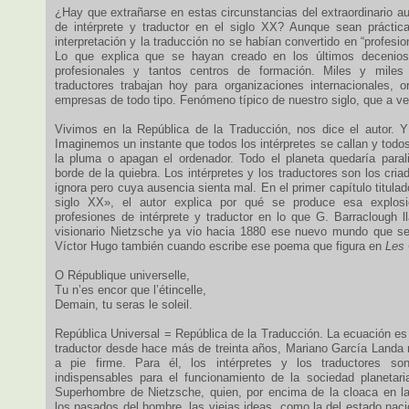
¿Hay que extrañarse en estas circunstancias del extraordinario a
de intérprete y traductor en el siglo XX? Aunque sean prácticas
interpretación y la traducción no se habían convertido en “profesi
Lo que explica que se hayan creado en los últimos decenios
profesionales y tantos centros de formación. Miles y miles
traductores trabajan hoy para organizaciones internacionales, 
empresas de todo tipo. Fenómeno típico de nuestro siglo, que a v
Vivimos en la República de la Traducción, nos dice el autor. Y n
Imaginemos un instante que todos los intérpretes se callan y todos
la pluma o apagan el ordenador. Todo el planeta quedaría paral
borde de la quiebra. Los intérpretes y los traductores son los cri
ignora pero cuya ausencia sienta mal. En el primer capítulo titulad
siglo XX», el autor explica por qué se produce esa explosi
profesiones de intérprete y traductor en lo que G. Barraclough 
visionario Nietzsche ya vio hacia 1880 ese nuevo mundo que s
Víctor Hugo también cuando escribe ese poema que figura en
Les 
O République universelle,
Tu n’es encor que l’étincelle,
Demain, tu seras le soleil.
República Universal = República de la Traducción. La ecuación es a
traductor desde hace más de treinta años, Mariano García Landa n
a pie firme. Para él, los intérpretes y los traductores so
indispensables para el funcionamiento de la sociedad planetar
Superhombre de Nietzsche, quien, por encima de la cloaca en l
los pasados del hombre, las viejas ideas, como la del estado naci