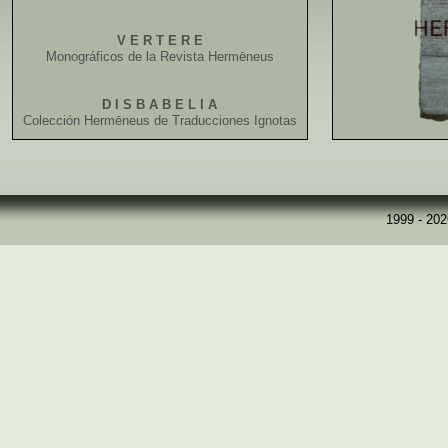
V E R T E R E
Monográficos de la Revista Hermēneus
D I S B A B E L I A
Colección Hermēneus de Traducciones Ignotas
1999 - 20