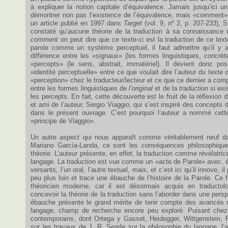
à expliquer la notion capitale d’équivalence. Jamais jusqu’ici un
démontrer non pas l’existence de l’équivalence, mais «comment» 
un article publié en 1997 dans
Target
(vol. 9, nº 2, p. 207-233), 
constaté qu’aucune théorie de la traduction à sa connaissance 
comment
on peut dire que ce texte-ci est la traduction de ce texte
parole comme un système perceptuel, il faut admettre qu’il y 
différence entre les «signaux» (les formes linguistiques, concrète
«percepts» (le sens, abstrait, immatériel). Il devient donc pos
«identité perceptuelle» entre ce que voulait dire l’auteur du texte o
«perception» chez le traducteur/lecteur et ce que ce dernier a comp
entre les formes linguistiques de
l’original
et de la
traduction
si exis
les percepts. En fait, cette découverte est le fruit de la réflexion d
et ami de l’auteur, Sergio Viaggio, qui s’est inspiré des concepts 
dans le présent ouvrage. C’est pourquoi l’auteur a nommé cette r
«principe de Viaggio».
Un autre aspect qui nous apparaît comme véritablement neuf da
Mariano García-Landa, ce sont les conséquences philosophique
théorie. L’auteur présente, en effet, la traduction comme révélatric
langage. La traduction est vue comme un «acte de Parole» avec,
versants, l’un oral, l’autre textuel, mais, et c’est ici qu’il innove, i
peu plus loin et trace une ébauche de l’histoire de la Parole. Ce f
théoricien moderne, car il est désormais acquis en traductolo
concevoir la théorie de la traduction sans l’aborder dans une persp
ébauche présente le grand mérite de tenir compte des avancés r
langage, champ de recherche encore peu exploré. Puisant chez 
contemporains, dont Ortega y Gasset, Heidegger, Wittgenstein, R
sur les travaux de J. R. Searle sur la philosophie du langage, l’