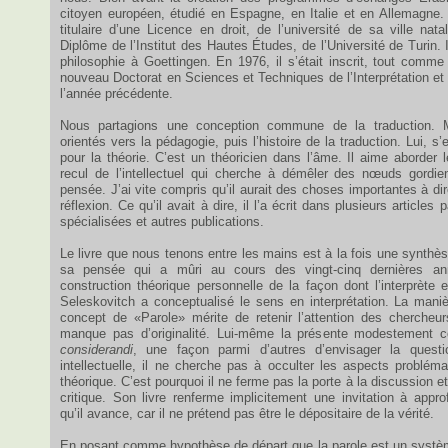
citoyen européen, étudié en Espagne, en Italie et en Allemagne. Il
titulaire d’une Licence en droit, de l’université de sa ville natal
Diplôme de l’Institut des Hautes Études, de l’Université de Turin. I
philosophie à Goettingen. En 1976, il s’était inscrit, tout comme
nouveau Doctorat en Sciences et Techniques de l’Interprétation et 
l’année précédente.
Nous partagions une conception commune de la traduction. M
orientés vers la pédagogie, puis l’histoire de la traduction. Lui, s
pour la théorie. C’est un théoricien dans l’âme. Il aime aborder
recul de l’intellectuel qui cherche à démêler des nœuds gordie
pensée. J’ai vite compris qu’il aurait des choses importantes à 
réflexion. Ce qu’il avait à dire, il l’a écrit dans plusieurs article
spécialisées et autres publications.
Le livre que nous tenons entre les mains est à la fois une synthès
sa pensée qui a mûri au cours des vingt-cinq dernières ann
construction théorique personnelle de la façon dont l’interprète 
Seleskovitch a conceptualisé le sens en interprétation. La maniè
concept de «Parole» mérite de retenir l’attention des cherche
manque pas d’originalité. Lui-même la présente modestemen
considerandi
, une façon parmi d’autres d’envisager la questi
intellectuelle, il ne cherche pas à occulter les aspects problém
théorique. C’est pourquoi il ne ferme pas la porte à la discussion e
critique. Son livre renferme implicitement une invitation à appr
qu’il avance, car il ne prétend pas être le dépositaire de la vérité.
En posant comme hypothèse de départ que la parole est un système