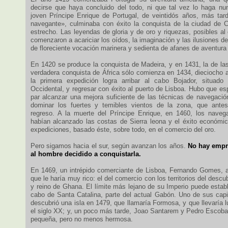
decirse que haya concluido del todo, ni que tal vez lo haga nu
joven Príncipe Enrique de Portugal, de veintidós años, más ta
navegante», culminaba con éxito la conquista de la ciudad de Ce
estrecho. Las leyendas de gloria y de oro y riquezas, posibles al o
comenzaron a acariciar los oídos, la imaginación y las ilusiones de
de floreciente vocación marinera y sedienta de afanes de aventura
En 1420 se produce la conquista de Madeira, y en 1431, la de las
verdadera conquista de África sólo comienza en 1434, dieciocho
la primera expedición logra arribar al cabo Bojador, situado
Occidental, y regresar con éxito al puerto de Lisboa. Hubo que e
par alcanzar una mejora suficiente de las técnicas de navegación
dominar los fuertes y temibles vientos de la zona, que antes
regreso. A la muerte del Príncipe Enrique, en 1460, los naveg
habían alcanzado las costas de Sierra leona y el éxito económi
expediciones, basado éste, sobre todo, en el comercio del oro.
Pero sigamos hacia el sur, según avanzan los años.
No hay empre
al hombre decidido a conquistarla.
En 1469, un intrépido comerciante de Lisboa, Fernando Gomes, 
que le haría muy rico: el del comercio con los territorios del desc
y reino de Ghana. El límite más lejano de su Imperio puede estab
cabo de Santa Catalina, parte del actual Gabón. Uno de sus cap
descubrió una isla en 1479, que llamaría Formosa, y que llevaría
el siglo XX; y, un poco más tarde, Joao Santarem y Pedro Escoba
pequeña, pero no menos hermosa.