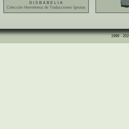
D I S B A B E L I A
Colección Hermēneus de Traducciones Ignotas
1999 - 20