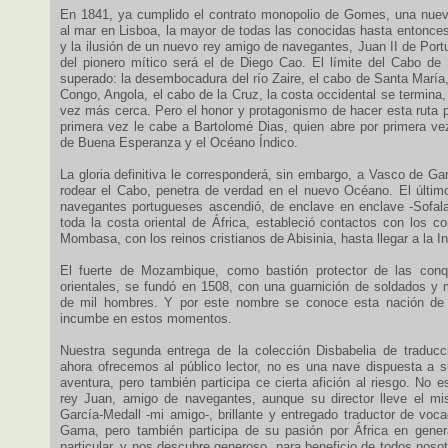
En 1841, ya cumplido el contrato monopolio de Gomes, una nuev
al mar en Lisboa, la mayor de todas las conocidas hasta entonces,
y la ilusión de un nuevo rey amigo de navegantes, Juan II de Por
del pionero mítico será el de Diego Cao. El límite del Cabo de
superado: la desembocadura del río Zaire, el cabo de Santa María,
Congo, Angola, el cabo de la Cruz, la costa occidental se termina,
vez más cerca. Pero el honor y protagonismo de hacer esta ruta p
primera vez le cabe a Bartolomé Dias, quien abre por primera ve
de Buena Esperanza y el Océano Índico.
La gloria definitiva le corresponderá, sin embargo, a Vasco de G
rodear el Cabo, penetra de verdad en el nuevo Océano. El últi
navegantes portugueses ascendió, de enclave en enclave -Sofal
toda la costa oriental de África, estableció contactos con los c
Mombasa, con los reinos cristianos de Abisinia, hasta llegar a la I
El fuerte de Mozambique, como bastión protector de las conq
orientales, se fundó en 1508, con una guarnición de soldados y
de mil hombres. Y por este nombre se conoce esta nación de 
incumbe en estos momentos.
Nuestra segunda entrega de la colección Disbabelia de traducc
ahora ofrecemos al público lector, no es una nave dispuesta a s
aventura, pero también participa ce cierta afición al riesgo. No es
rey Juan, amigo de navegantes, aunque su director lleve el m
García-Medall -mi amigo-, brillante y entregado traductor de voc
Gama, pero también participa de su pasión por África en gene
particular, y nos descubre generoso, para beneficio de todos nos