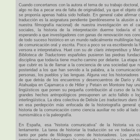
Cuando concertamos con la autora el tema de su trabajo doctoral,
algo no iba a pecar era de falta de originalidad, ya que el objeto 
se proponía apenas había sido hollado. En general cabe afirmar qu
traducción es la asignatura pendiente (perdóneseme la alusión a 
nuestra filmografía nacional) de nuestra investigación en el 
sociales, la historia de la interpretación duerme todavía el 
esperando a que investigadores con ganas de renovación nos conc
de todo suceso histórico en un mundo radicalmente multilingüe ha
de comunicación oral y escrita. Poco a poco se va escribiendo la hi
versora e interpretativa. Huet con su
de claris interpretibus
y Men
Biblioteca de Traductores
españoles pusieron las piedras fundac
disciplina que todavía tiene mucho camino por delante. La etapa 
que cubrir es la de llamar a la conciencia de una sociedad que n
posteridad a los que han servido a la palabra, a la comunicación
personas, los pueblos y las lenguas. Alguna vez los historiadore
de que detrás de los encuentros y desencuentros de Darío y Al
Atahualpa en Cajamarca o de Hitler y Petain en Montoire hay un
lingüísticos que ponen su pequeña contribución al curso de la hi
grandes hechos antropológicos presuponen un acto fallido o lo
interlingüística. La obra colectiva de Delisle
Les traducteurs dans l’
en esa perdepción más enfocada de la historiografía general qu
historia de la comunicación como ciencia auxiliar no sólo al lado
numismática o la paleografía.
En España, esa “historia comunicativa” de la historia va c
lentamente. La tarea de historiar la traducción se ve todavía co
tanto por parte de filólogos como de historiadores. Los purist
consideran digna labor propia la crónica de la versión y la gran hi