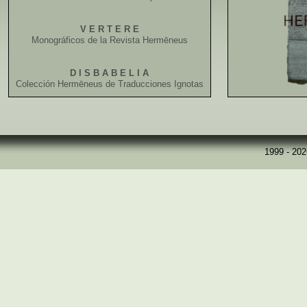
V E R T E R E
Monográficos de la Revista Hermēneus
D I S B A B E L I A
Colección Hermēneus de Traducciones Ignotas
1999 - 20