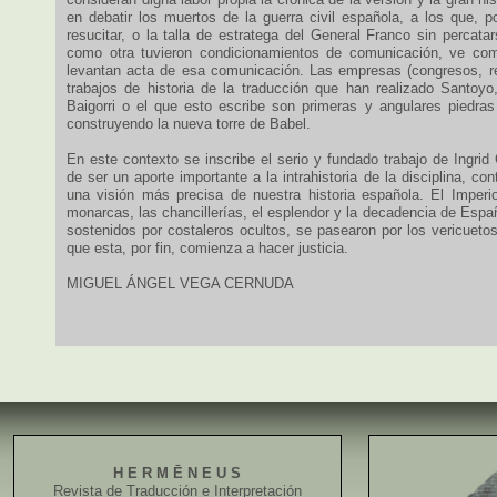
en debatir los muertos de la guerra civil española, a los que, p
resucitar, o la talla de estratega del General Franco sin percat
como otra tuvieron condicionamientos de comunicación, ve com
levantan acta de esa comunicación. Las empresas (congresos, re
trabajos de historia de la traducción que han realizado Santoyo
Baigorri o el que esto escribe son primeras y angulares piedras
construyendo la nueva torre de Babel.
En este contexto se inscribe el serio y fundado trabajo de Ingri
de ser un aporte importante a la intrahistoria de la disciplina, con
una visión más precisa de nuestra historia española. El Imperio
monarcas, las chancillerías, el esplendor y la decadencia de Espa
sostenidos por costaleros ocultos, se pasearon por los vericuetos
que esta, por fin, comienza a hacer justicia.
MIGUEL ÁNGEL VEGA CERNUDA
H E R M Ē N E U S
Revista de Traducción e Interpretación