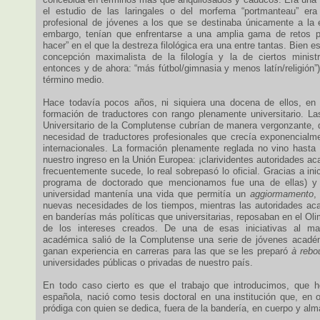
el estudio de las laringales o del morfema “portmanteau” era 
profesional de jóvenes a los que se destinaba únicamente a la
embargo, tenían que enfrentarse a una amplia gama de retos pr
hacer” en el que la destreza filológica era una entre tantas. Bien 
concepción maximalista de la filología y la de ciertos minist
entonces y de ahora: “más fútbol/gimnasia y menos latín/religión”
término medio.
Hace todavía pocos años, ni siquiera una docena de ellos, en 
formación de traductores con rango plenamente universitario. Las 
Universitario de la Complutense cubrían de manera vergonzante, 
necesidad de traductores profesionales que crecía exponencialme
internacionales. La formación plenamente reglada no vino hasta
nuestro ingreso en la Unión Europea: ¡clarividentes autoridades 
frecuentemente sucede, lo real sobrepasó lo oficial. Gracias a inic
programa de doctorado que mencionamos fue una de ellas) y 
universidad mantenía una vida que permitía un
aggiormamento
,
nuevas necesidades de los tiempos, mientras las autoridades a
en banderías más políticas que universitarias, reposaban en el Ol
de los intereses creados. De una de esas iniciativas al mar
académica salió de la Complutense una serie de jóvenes acadé
ganan experiencia en carreras para las que se les preparó
à rebo
universidades públicas o privadas de nuestro país.
En todo caso cierto es que el trabajo que introducimos, que h
española, nació como tesis doctoral en una institución que, en
pródiga con quien se dedica, fuera de la bandería, en cuerpo y alma