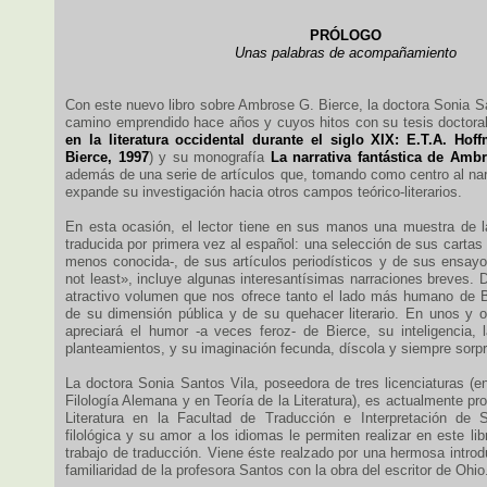
PRÓLOGO
Unas palabras de acompañamiento
Con este nuevo libro sobre Ambrose G. Bierce, la doctora Sonia S
camino emprendido hace años y cuyos hitos con su tesis doctoral
en la literatura occidental durante el siglo XIX: E.T.A. H
Bierce, 1997
) y su monografía
La narrativa fantástica de Amb
además de una serie de artículos que, tomando como centro al nar
expande su investigación hacia otros campos teórico-literarios.
En esta ocasión, el lector tiene en sus manos una muestra de la
traducida por primera vez al español: una selección de sus cartas
menos conocida-, de sus artículos periodísticos y de sus ensayo
not least», incluye algunas interesantísimas narraciones breves. D
atractivo volumen que nos ofrece tanto el lado más humano de 
de su dimensión pública y de su quehacer literario. En unos y o
apreciará el humor -a veces feroz- de Bierce, su inteligencia, l
planteamientos, y su imaginación fecunda, díscola y siempre sorp
La doctora Sonia Santos Vila, poseedora de tres licenciaturas (en
Filología Alemana y en Teoría de la Literatura), es actualmente pro
Literatura en la Facultad de Traducción e Interpretación de S
filológica y su amor a los idiomas le permiten realizar en este l
trabajo de traducción. Viene éste realzado por una hermosa intro
familiaridad de la profesora Santos con la obra del escritor de Ohio