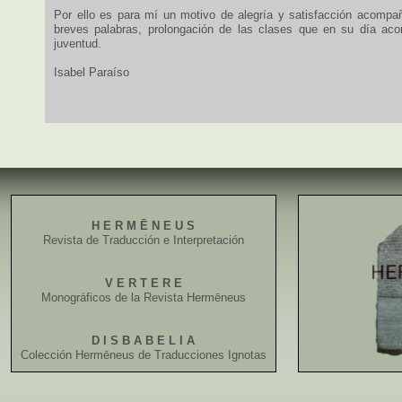
Por ello es para mí un motivo de alegría y satisfacción acompañ
breves palabras, prolongación de las clases que en su día aco
juventud.
Isabel Paraíso
H E R M Ē N E U S
Revista de Traducción e Interpretación
V E R T E R E
Monográficos de la Revista Hermēneus
D I S B A B E L I A
Colección Hermēneus de Traducciones Ignotas