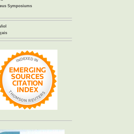
eus Symposiums
añol
çais