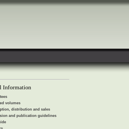
l Information
tees
hed volumes
ption, distribution and sales
ion and publication guidelines
uide
rs