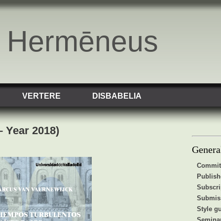
o Hermēneus
VERTERE
DISBABELIA
– Year 2018)
Genera
Commit
Publis
Subscri
Submiss
Style g
Semina