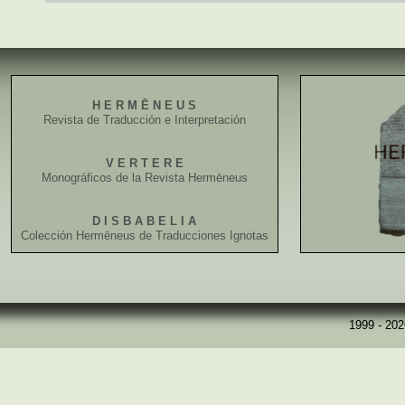
H E R M Ē N E U S
Revista de Traducción e Interpretación
V E R T E R E
Monográficos de la Revista Hermēneus
D I S B A B E L I A
Colección Hermēneus de Traducciones Ignotas
1999 - 20