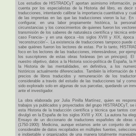
Los estudios de HISTRADCyT aportan asimismo información, p
cuenta por los especialistas de la Historia del libro, es decir 
traducciones, intentando calibrar la importancia cuantitativa y cual
de las imprentas en las que las traducciones vieron la luz. En d
configurar, en una labor propiamente histórica, la personal
circunstancias y los conocimientos de quienes fueron los vectore
transmisión de los saberes de naturaleza científica y técnica ent
caso Francia– y en una época –los siglos XVIII y XIX, época p
‘reconstrucción’–. La existencia de traducciones tampoco puede 
sabe quiénes fueron los lectores de estas. Por lo tanto, HISTR
foco en los lectores de las traducciones, interesándose, por ejempl
los suscriptores de estas obras foráneas (en un principio). El
nuestro objetivo, datos a la Historia socio-política de España, la H
la Historia de las mentalidades, en definitiva, a los nume
históricos actualmente diferenciados. También la información de 
precios de libros traducidos y remuneración de los traductore
considerable a través del estudio de las traducciones tal y com
sido explorado solo en algunas de sus parcelas, quedando un inme
ante el investigador.
La obra elaborada por Julia Pinilla Martínez, quien es respons
trabajos ya publicados y proyectados del grupo HISTRADCyT, se 
esta Historia de la traducción científica y técnica que tantos co
divulgó en la España de los siglos XVIII y XIX. La autora ha eleg
Ensayo de un diccionario de traductores españoles de obras ci
(1750-1900): Medicina, aunque estamos ante un conjunto de un
considerable de datos recopilados en múltiples fuentes, selecciona
e inobjetable y organizados de una manera totalmente manejable 