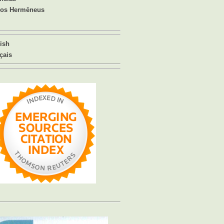
ios Hermēneus
ish
çais