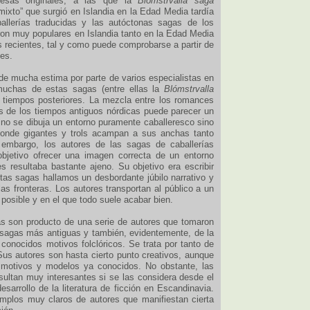
desas originales, a las que la
Blómstrvalla saga
mixto” que surgió en Islandia en la Edad Media tardía
allerías traducidas y las autóctonas sagas de los
on muy populares en Islandia tanto en la Edad Media
recientes, tal y como puede comprobarse a partir de
tes.
e mucha estima por parte de varios especialistas en
 muchas de estas sagas (entre ellas la
Blómstrvalla
 tiempos posteriores. La mezcla entre los romances
s de los tiempos antiguos nórdicas puede parecer un
e no se dibuja un entorno puramente caballeresco sino
onde gigantes y trols acampan a sus anchas tanto
 embargo, los autores de las sagas de caballerías
bjetivo ofrecer una imagen correcta de un entorno
s resultaba bastante ajeno. Su objetivo era escribir
stas sagas hallamos un desbordante júbilo narrativo y
as fronteras. Los autores transportan al público a un
osible y en el que todo suele acabar bien.
as son producto de una serie de autores que tomaron
 sagas más antiguas y también, evidentemente, de la
 conocidos motivos folclóricos. Se trata por tanto de
 Sus autores son hasta cierto punto creativos, aunque
motivos y modelos ya conocidos. No obstante, las
sultan muy interesantes si se las considera desde el
esarrollo de la literatura de ficción en Escandinavia.
mplos muy claros de autores que manifiestan cierta