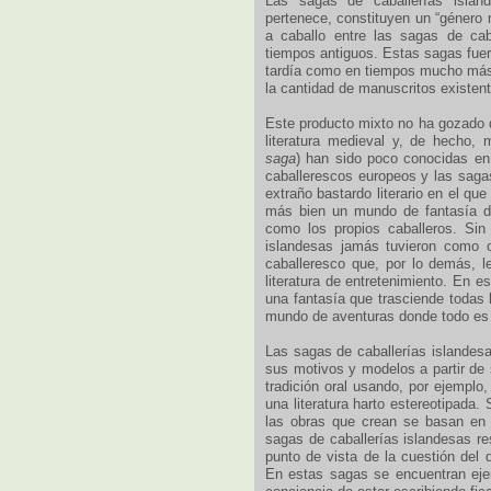
Las sagas de caballerías islan
pertenece, constituyen un “género 
a caballo entre las sagas de cab
tiempos antiguos. Estas sagas fuer
tardía como en tiempos mucho más 
la cantidad de manuscritos existen
Este producto mixto no ha gozado d
literatura medieval y, de hecho,
saga
) han sido poco conocidas en
caballerescos europeos y las saga
extraño bastardo literario en el qu
más bien un mundo de fantasía d
como los propios caballeros. Sin
islandesas jamás tuvieron como o
caballeresco que, por lo demás, le
literatura de entretenimiento. En e
una fantasía que trasciende todas l
mundo de aventuras donde todo es p
Las sagas de caballerías islandes
sus motivos y modelos a partir de
tradición oral usando, por ejemplo,
una literatura harto estereotipada.
las obras que crean se basan en 
sagas de caballerías islandesas re
punto de vista de la cuestión del d
En estas sagas se encuentran eje