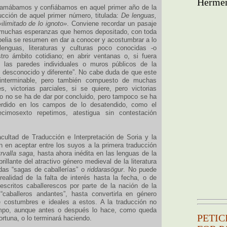
Hermēn
lamábamos y confiábamos en aquel primer año de la
ducción de aquel primer número, titulada:
De lenguas,
«ilimitado de lo ignoto»
. Conviene recordar un pasaje
as muchas esperanzas que hemos depositado, con toda
abelia se resumen en dar a conocer y acostumbrar a lo
enguas, literaturas y culturas poco conocidas -o
ro ámbito cotidiano; en abrir ventanas o, si fuera
 las paredes individuales o muros públicos de la
o desconocido y diferente”. No cabe duda de que este
ia interminable, pero también compuesto de muchas
, victorias parciales, si se quiere, pero victorias
ajo no se ha de dar por concluido, pero tampoco se ha
erdido en los campos de lo desatendido, como el
cimosexto repetimos, atestigua sin contestación
cultad de Traducción e Interpretación de Soria y la
n en aceptar entre los suyos a la primera traducción
rvalla saga
, hasta ahora inédita en las lenguas de la
rillante del atractivo género medieval de la literatura
das “sagas de caballerías” o
riddarasögur
. No puede
ealidad de la falta de interés hasta la fecha, o de
escritos caballerescos por parte de la nación de la
“caballeros andantes”, hasta convertirla en género
e costumbres e ideales a estos. A la traducción no
iempo, aunque antes o después lo hace, como queda
PETIC
rtuna, o lo terminará haciendo.