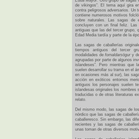
Edda Mayor
. Otro grupo de sagas 
de vikingos”. El tema aquí gira e
contra peligrosos adversarios. Un 
contiene numerosos motivos folclór
sobre naturales. Las sagas de 
concluyen con un final feliz. La
antiguas que las del tercer grupo, 
Edad Media tardía y parte de la épo
Las sagas de caballerías origina
tiempos antiguos del tercer gr
modalidades de
fornaldarsögur
y de
agrupadas por parte de algunos in
islandeses”. Pero mientras que 
suelen desarrollar su trama en el á
en ocasiones más al sur), las saga
acción en exóticos entornos meri
antiguos los personajes suelen t
islandesas originales los nombres 
traducidas o de otras literaturas e
relato.
Del mismo modo, las sagas de los 
nórdico que las sagas de caballerí
caballeresco. Sin embargo, las dif
recientes y las sagas de caballer
unas toman de otras diversos motiv