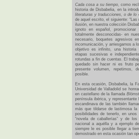
Cada cosa a su tiempo
, como rec
historia de Disbabelia, en la intro
literaturas y traducciones, o de lo 
de aquel escrito, el siguiente: “L
ilusión, en nuestra colección Disb
ignoto en español, promocionar l
totalmente desconocidas- en nuest
necesario, boquetes agresivos en
incomunicación, y arriesgarnos a l
objetivo es infinito, una histor
etapas sucesivas e independientes
rotundas a fin de cuentas. El trab
quedado sin hacer ni es fruto p
presente volumen, repetimos, de
posible.
En esta ocasión, Disbabelia, la Fa
Universidad de Valladolid se honra
en castellano de la llamada
Blómst
península ibérica, y representante b
escandinava de las también llama
más que tildarse de lastimosa la r
posibilidades de tenerlo, en unos 
“novela de caballerías” y de los 
nacional a aquélla y a ejemplo d
siempre le es posible llegar a t
demostrado en esta ocasión tan opo