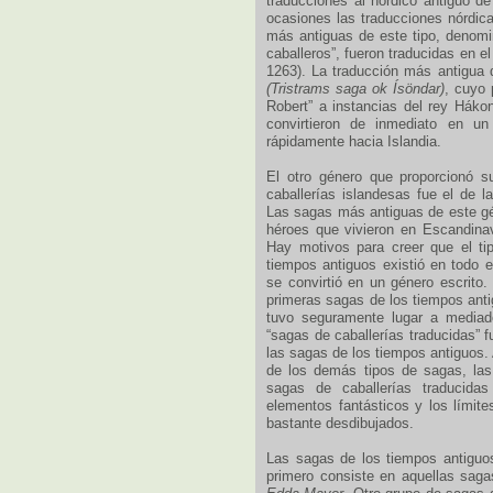
traducciones al nórdico antiguo d
ocasiones las traducciones nórdi
más antiguas de este tipo, denom
caballeros”, fueron traducidas en e
1263). La traducción más antigua
(Tristrams saga ok Ísöndar)
, cuyo 
Robert” a instancias del rey Hák
convirtieron de inmediato en un
rápidamente hacia Islandia.
El otro género que proporcionó s
caballerías islandesas fue el de 
Las sagas más antiguas de este gé
héroes que vivieron en Escandina
Hay motivos para creer que el ti
tiempos antiguos existió en todo e
se convirtió en un género escrito
primeras sagas de los tiempos anti
tuvo seguramente lugar a mediad
“sagas de caballerías traducidas” f
las sagas de los tiempos antiguos
de los demás tipos de sagas, las
sagas de caballerías traducidas
elementos fantásticos y los límit
bastante desdibujados.
Las sagas de los tiempos antiguo
primero consiste en aquellas sag