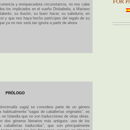
FOR P
urrencia y enriquecedora circunstancia, no nos cabe
os los implicados en el sueño Disbabelia, a Mariano
lento, su ilusión, su buen hacer, su sabiduría; en
or y que nos haya hecho partícipes del regalo de su
que ya no nos será tan
ignota
a partir de ahora.
PRÓLOGO
ómstrvalla saga)
se considera parte de un género
a habitualmente “sagas de caballerías originales”, es
s en Islandia que no son traducciones de otras obras.
 dos géneros literarios más antiguos: uno de los
caballerías traducidas”, que son principalmente