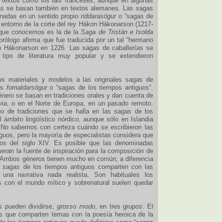
e textos como los
lais
franceses, aunque en algunas
cas se basan también en textos alemanes. Las sagas
inadas en un sentido propio
riddarasögur
o “sagas de
l entorno de la corte del rey Hákon Hákonarson (1217-
 que conocemos es la de la
Saga de Tristán e Isolda
prólogo afirma que fue traducida por un tal “hermano
on Hákonarson en 1226. Las sagas de caballerías se
 tipo de literatura muy popular y se extendieron
us materiales y modelos a las originales sagas de
las
fornaldarsögur
o “sagas de los tiempos antiguos”.
nero se basan en tradiciones orales y dan cuenta de
via, o en el Norte de Europa, en un pasado remoto.
po de tradiciones que se halla en las sagas de los
l ámbito lingüístico nórdico, aunque sólo en Islandia
. No sabemos con certeza cuándo se escribieron las
guos, pero la mayoría de especialistas considera que
os del siglo XIV. Es posible que las denominadas
ueran la fuente de inspiración para la composición de
. Ambos géneros tienen mucho en común; a diferencia
 sagas de los tiempos antiguos comparten con las
 una narrativa nada realista. Son habituales los
es con el mundo mítico y sobrenatural suelen quedar
s pueden dividirse,
grosso modo
, en tres grupos: El
as que comparten temas con la poesía heroica de la