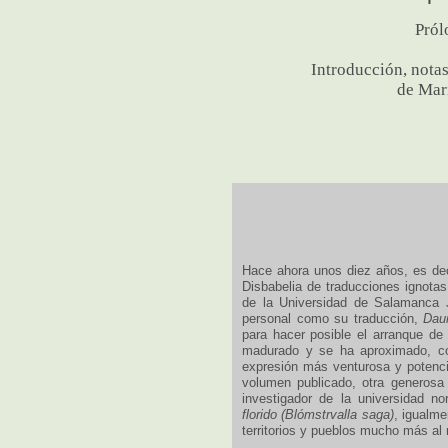
Pról
Introducción, notas
de Mar
Hace ahora unos diez años, es deci
Disbabelia de traducciones ignotas
de la Universidad de Salamanca 
personal como su traducción,
Daur
para hacer posible el arranque de
madurado y se ha aproximado, con
expresión más venturosa y potenci
volumen publicado, otra generosa
investigador de la universidad n
florido (Blómstrvalla saga)
, igualme
territorios y pueblos mucho más al 