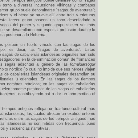
de los tiempos antiguos puede definirse como “sagas
n torno a diversas incursiones vikingas y combates
tercer grupo suele denominarse “sagas de aventuras”;
icos y el héroe se mueve allí entre trols y criaturas
este tercer grupo poseen un tono desenfadado y
s sagas del primer y segundo grupo suelen ser más
que se desarrollaron con especial profusión durante la
ca posterior a la Reforma.
les poseen un fuerte vínculo con las sagas de los
upo, es decir, las “sagas de aventuras”. Estas
 sagas de caballerías islandesas originales han sido
vestigadores en la denominación común de “romances
las sagas adscritas al género de las
fornaldarsögur
mbito nórdico (lo cual no impide que sus héroes viajen
s de caballerías islandesas originales desarrollan su
dionales u orientales. En las sagas de los tiempos
ener nombres nórdicos; en las sagas de caballerías
suelen tomarse prestados de las sagas de caballerías
xtranjeras, contribuyendo así a dar un tono exótico al
tiempos antiguos reflejan un trasfondo cultural más
as islandesas, las cuales ofrecen un exótico entorno
erencias entre las sagas de los tiempos antiguos más
ías islandesas no son nítidas con frecuencia, pues
os y secuencias narrativas.