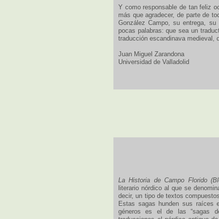
Y como responsable de tan feliz oc
más que agradecer, de parte de tod
González Campo, su entrega, su ta
pocas palabras: que sea un traduct
traducción escandinava medieval, 
Juan Miguel Zarandona
Universidad de Valladolid
La Historia de Campo Florido (Bl
literario nórdico al que se denomin
decir, un tipo de textos compuesto
Estas sagas hunden sus raíces en
géneros es el de las “sagas de 