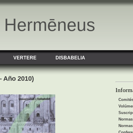
o Hermēneus
VERTERE
DISBABELIA
– Año 2010)
Inform
Comité
Volúme
Suscrip
Normas 
Normas 
Confere