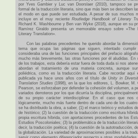
por Yves Gambier y Luc van Doorslaer (2010), tampoco se pre
formal de la traducción literaria, sino que más bien se describen l
el modo en que puede ser estudiada. A pesar de sus muchos mér
incluye en el muy reciente
Routledge Handbook of Literary Tra
Richard K. Washbourne y Ben van Wyke (2018), aunque en su pri
Ramírez Giraldo presenta un memorable ensayo sobre «The 
Literary Translation».
Con las palabras precedentes he querido abordar la dimensión 
tema que ocupa las páginas que siguen, intentado cumplir
consideraba una de las funciones principales del prefacio alógraf
mucho más brevemente, las otras funciones por él aludidas. En r
de los trabajos, esta debería estar fuera de toda duda si nos aten
abordan el tratamiento de una materia concreta, aunque s
poliédrica, como es la traducción literaria. Cabe recordar aquí 
publicada ya hace unos años con el título de
Unity in Diversi
Translation Studies
(1998), en la que los editores, L. Bowker, M.
Pearson, se esforzaban por defender la cohesión del volumen, a pe
variados derroteros por los que dicurría la disciplina, principalm
de su propio carácter interdisciplinar. En el caso que nos 
lógicamente, mucho más fuerte dentro de cada uno de los cuatro
se ha distribuido la obra, a saber, (1) el marco teórico y estudios
de histórico; (2) la cuestión de la traducción como escritura híbrid
propia escritura híbrida, con aportaciones procedentes de los Es
Estudios Poscoloniales; (3) la problemática de la traducción litera
decir, la traducción poética; (4) la cuestión de la autotraducción, 
la globalización. La variedad de aproximaciones posibles a la tradu
servir como elemento diferenciador respecto a otras modalidades 