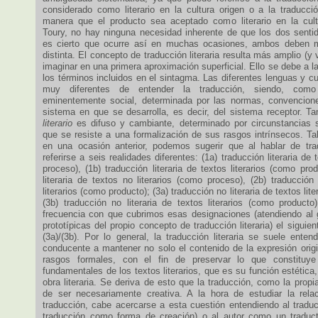
considerado como literario en la cultura origen o a la traducci
manera que el producto sea aceptado como literario en la cult
Toury, no hay ninguna necesidad inherente de que los dos senti
es cierto que ocurre así en muchas ocasiones, ambos deben 
distinta. El concepto de traducción literaria resulta más amplio (y
imaginar en una primera aproximación superficial. Ello se debe a la
los términos incluidos en el sintagma. Las diferentes lenguas y c
muy diferentes de entender la traducción, siendo, como
eminentemente social, determinada por las normas, convencione
sistema en que se desarrolla, es decir, del sistema receptor. T
literario
es difuso y cambiante, determinado por circunstancias so
que se resiste a una formalización de sus rasgos intrínsecos. T
en una ocasión anterior, podemos sugerir que al hablar de trad
referirse a seis realidades diferentes: (1a) traducción literaria de 
proceso), (1b) traducción literaria de textos literarios (como prod
literaria de textos no literarios (como proceso), (2b) traducción 
literarios (como producto); (3a) traducción no literaria de textos lit
(3b) traducción no literaria de textos literarios (como producto
frecuencia con que cubrimos esas designaciones (atendiendo al 
prototípicas del propio concepto de traducción literaria) el siguiente
(3a)/(3b). Por lo general, la traducción literaria se suele ente
conducente a mantener no solo el contenido de la expresión origi
rasgos formales, con el fin de preservar lo que constituy
fundamentales de los textos literarios, que es su función estética,
obra literaria. Se deriva de esto que la traducción, como la propia 
de ser necesariamente creativa. A la hora de estudiar la rela
traducción, cabe acercarse a esta cuestión entendiendo al traduc
traducción como forma de creación) o al autor como un traduct