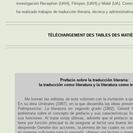
investigación Reception (UAH), Fitispos (UAH) y Midel (UA). Como 
ha realizado trabajos de traducción literaria, técnica y administrativa
TÉLÉCHARGEMENT DES TABLES DES MATI
Prefacio sobre la traducción literaria:
la traducción como literatura y la literatura como 
Me honran las editoras de este volumen con la invitación a que
En su obra
Umbrales
(1987), en la que desarrolla las ideas pres
Palimpsestos: La literatura en segundo grado
(1982), Gérard G
prehistoria sobre el concepto de prefacio y sus características fo
sus funciones. Al tratar estas últimas, advierte que el prefacio aut
tiene por función principal la de asegurar al lector una buena le
desprende Genette dos acciones, la primera de las cuales es cond
no siempre suficiente para la segunda: obtener una lectura y asegu