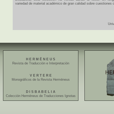
variedad de material académico de gran calidad sobre cuestiones d
Uni
H E R M Ē N E U S
Revista de Traducción e Interpretación
V E R T E R E
Monográficos de la Revista Hermēneus
D I S B A B E L I A
Colección Hermēneus de Traducciones Ignotas