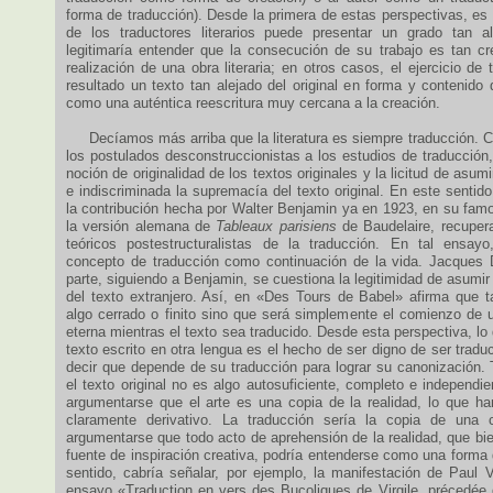
forma de traducción). Desde la primera de estas perspectivas, es 
de los traductores literarios puede presentar un grado tan a
legitimaría entender que la consecución de su trabajo es tan cr
realización de una obra literaria; en otros casos, el ejercicio de
resultado un texto tan alejado del original en forma y contenido
como una auténtica reescritura muy cercana a la creación.
Decíamos más arriba que la literatura es siempre traducción. Co
los postulados desconstruccionistas a los estudios de traducción
noción de originalidad de los textos originales y la licitud de asumi
e indiscriminada la supremacía del texto original. En este sentid
la contribución hecha por Walter Benjamin ya en 1923, en su famo
la versión alemana de
Tableaux parisiens
de Baudelaire, recuper
teóricos postestructuralistas de la traducción. En tal ensayo
concepto de traducción como continuación de la vida. Jacques D
parte, siguiendo a Benjamin, se cuestiona la legitimidad de asumir 
del texto extranjero. Así, en «Des Tours de Babel» afirma que ta
algo cerrado o finito sino que será simplemente el comienzo de u
eterna mientras el texto sea traducido. Desde esta perspectiva, lo 
texto escrito en otra lengua es el hecho de ser digno de ser traduc
decir que depende de su traducción para lograr su canonización. 
el texto original no es algo autosuficiente, completo e independi
argumentarse que el arte es una copia de la realidad, lo que har
claramente derivativo. La traducción sería la copia de una c
argumentarse que todo acto de aprehensión de la realidad, que bi
fuente de inspiración creativa, podría entenderse como una forma
sentido, cabría señalar, por ejemplo, la manifestación de Paul 
ensayo «Traduction en vers des Bucoliques de Virgile, précedée d