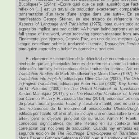
Bucoliques”» (1944): «Écrire quoi que ce soit, aussitôt que l’act
réflexion […] est un travail de traduction exactement comparable
transmutation d’un texte d’une langue dans une autre». En se
manifestado George Steiner, en ese tratado de referencia in
Aspects of Language and Translation
(1975), para quien todo a
expresión implica una traducción: «A human being performs an act 
full sense of the word, when receiving speech-message from an
Finalmente, por ejemplo, Octavio Paz, en uno de los mejores (¿e
lengua castellana sobre la traducción literaria,
Traducción: literatu
para quien «aprender a hablar es aprender a traducir».
Es claramente sintomático de la dificultad de conceptualizar la t
hecho de que las principales fuentes de referencia sobre la tradu
definición formal y bien acotada de la traducción literaria. Así o
Translation Studies
de Mark Shuttleworth y Moira Cowie (1997);
En
Translation into English
, editada por Olive Classe (2000);
The Oxfo
in English Translation
, editada por Peter France (2000);
Key Terms 
de G. Palumbo (2009). En
The Oxford Handbook of Translation
Kirsten Malmkjaer (2011), y en
The Routledge Handbook of Transl
por Carmen Millán y Francesca Bartrina (2013), encontramos entr
de prosa literaria, poesía, teatro, y literatura infantil, pero no una
tres volúmenes de la monumental enciclopedia
Übersetzung/T
editada por Harald Kittel
et al.
, se incluye una entrada sobre la «tr
arte», pero el objetivo principal de su autor, Armin P. Frank,
conceptos significativos del arte literario en su contexto hi
correlación con nociones de traducción. Cuando hay entradas es
segunda edición de
The Routledge Encyclopedia of Translation
Mona Baker y Gabriela Saldanha (2009) o en
A Handbook of Transl