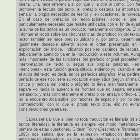
buena. Una hace referencia al por qué y la otra al cómo. Con fre
promover la lectura del texto, el prefacio destaca su importanc
señalar la propia necesidad de leerlo) y, en ocasiones, la noved
En el caso de prefacios de recopilaciones, como el que
particularmente necesario que resulte unificador, con el fin de eva
la suma de los textos es un producto meramente contingente. El p
informar al lector sobre las circunstancias de producción del texto.
lector también se hace preciso ubicarlo y, por tanto, determina
igualmente deseable advertir sobre el orden presentado en 
explicitación del índice, indicando posibles caminos de lectura,
debidamente atendido ya en la introducción a este volumen. Aunq
más importante de las funciones del prefacio original probable
interpretación del texto o, según sus propias palabras, «e
intenciones», esta función queda diluida, entiendo yo, cuando el au
el autor del texto, es decir, en los prefacios alógrafos. Más pertine
prefacio de ese tipo, será su vocación ensayística (según afirma 
crítica y teórica del prefacio alógrafo lo lleva manifiestamente
separa –o hacia la ausencia de frontera que no separa netamen
metatexto, y más concretamente el prefacio del ensayo crítico»). 
no la encuentro alcanzable, por razones de espacio y por no des
contradictorio) con lo que el propio texto dice, ello no evit
consideraciones generales.
Cabría señalar que si bien no toda traducción es literaria (ni siq
textos literarios), la literatura es siempre –de modo metafórico
primera de estas cuestiones, Gideon Toury (
Descriptive Translati
1995) nos señala que en la expresión «traducción literaria
ambigüedad sistemática, ya que puede referirse a la traducció