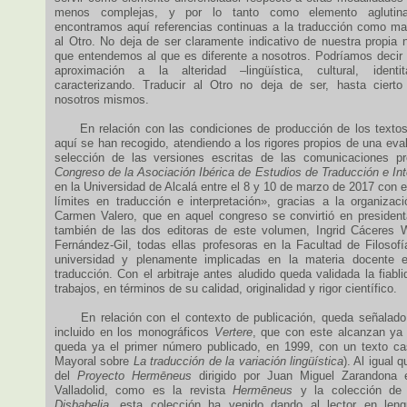
menos complejas, y por lo tanto como elemento aglutina
encontramos aquí referencias continuas a la traducción como m
al Otro. No deja de ser claramente indicativo de nuestra propia 
que entendemos al que es diferente a nosotros. Podríamos decir
aproximación a la alteridad –lingüística, cultural, ident
caracterizando. Traducir al Otro no deja de ser, hasta cierto
nosotros mismos.
En relación con las condiciones de producción de los textos
aquí se han recogido, atendiendo a los rigores propios de una eva
selección de las versiones escritas de las comunicaciones 
Congreso de la Asociación Ibérica de Estudios de Traducción e Int
en la Universidad de Alcalá entre el 8 y 10 de marzo de 2017 con e
límites en traducción e interpretación», gracias a la organizac
Carmen Valero, que en aquel congreso se convirtió en president
también de las dos editoras de este volumen, Ingrid Cáceres 
Fernández-Gil, todas ellas profesoras en la Facultad de Filosofí
universidad y plenamente implicadas en la materia docente e
traducción. Con el arbitraje antes aludido queda validada la fiab
trabajos, en términos de su calidad, originalidad y rigor científico.
En relación con el contexto de publicación, queda señalado
incluido en los monográficos
Vertere
, que con este alcanzan ya
queda ya el primer número publicado, en 1999, con un texto ca
Mayoral sobre
La traducción de la variación lingüística
). Al igual 
del
Proyecto Hermēneus
dirigido por Juan Miguel Zarandona 
Valladolid, como es la revista
Hermēneus
y la colección de 
Disbabelia
, esta colección ha venido dando al lector en leng