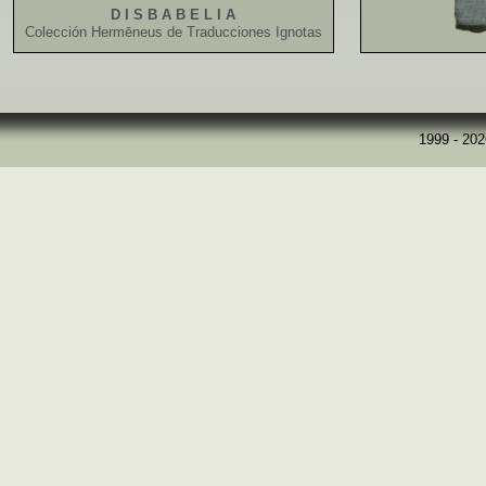
D I S B A B E L I A
Colección Hermēneus de Traducciones Ignotas
1999 - 20