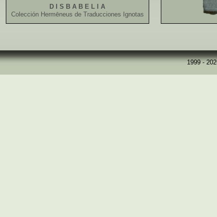
D I S B A B E L I A
Colección Hermēneus de Traducciones Ignotas
1999 - 20