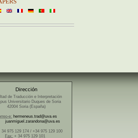
APERS
Dirección
ltad de Traducción e Interpretación
us Universitario Duques de Soria
42004 Soria (España)
rreo-e:
hermeneus.trad@uva.es
juanmiguel.zarandona@uva.es
 34 975 129 174 / +34 975 129 100
Fax:
+ 34 975 129 101