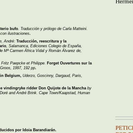
Hermēn
terio bufo
. Traducción y prólogo de Carla Matteini.
 con ilustraciones
.
e, André:
Traducción, reescritura y la
ario
, Salamanca, Ediciones Colegio de España,
 de Mª Carmen África Vidal y Román Álvarez de
,
,
Fritz Paepcke et Philippe.
Forget Ouvertures sur la
s Groos, 1997, 192 pp
.
 in Belgium,
Uderzo, Goscinny, Dargaud, Paris,
 vindingryke ridder Don Quijote de la Mancha
by
 Doré and André Brink. Cape Town/Kaapstad, Human
PETIC
aducidos por Idoia Barandiarán.