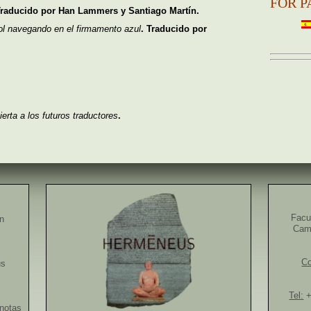
FOR P
Traducido por Han Lammers y Santiago Martín.
ol navegando en el firmamento azul
. Traducido por
ierta a los futuros traductores
.
Facu
ón
Camp
Co
us
Tel:
+
notas