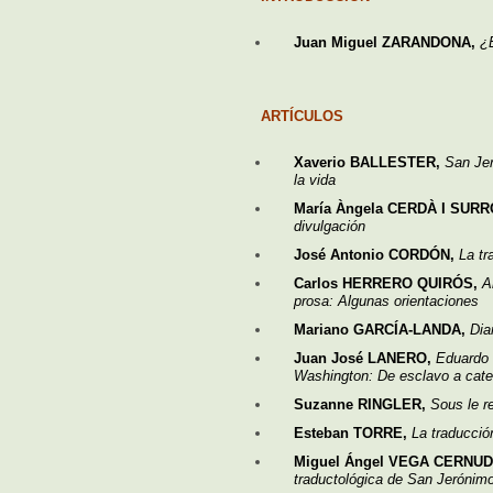
Juan Miguel ZARANDONA,
¿E
ARTÍCULOS
Xaverio BALLESTER,
San Jer
la vida
María Àngela CERDÀ I SUR
divulgación
José Antonio CORDÓN,
La tr
Carlos HERRERO QUIRÓS,
A
prosa: Algunas orientaciones
Mariano GARCÍA-LANDA,
Dia
Juan José LANERO,
Eduardo 
Washington: De esclavo a cate
Suzanne RINGLER,
Sous le r
Esteban TORRE,
La traducció
Miguel Ángel VEGA CERNU
traductológica de San Jerónimo