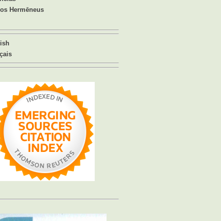
ios Hermēneus
ish
çais