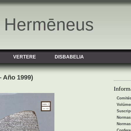
o Hermēneus
VERTERE
DISBABELIA
 Año 1999)
Inform
Comité
Volúme
Suscrip
Normas 
Normas 
Confere