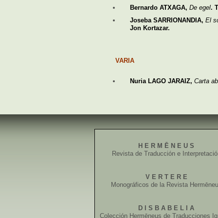
Bernardo ATXAGA,
De egel
. 
Joseba SARRIONANDIA,
El s
Jon Kortazar.
VARIA
Nuria LAGO JARAIZ,
Carta ab
H E R M Ē N E U S
Revista de Traducción e Interpretaci
V E R T E R E
Monográficos de la Revista Hermēne
D I S B A B E L I A
Colección Hermēneus de Traducciones Ig