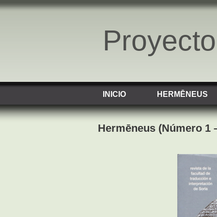
Proyect
INICIO
HERMĒNEUS
Hermēneus (Número 1 –