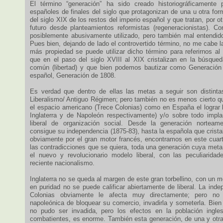
El término “generación” ha sido creado historiográficamente p
españoles de finales del siglo que protagonizan de una u otra form
del siglo XIX de los restos del imperio español y que tratan, por ot
futuro desde planteamientos reformistas (regeneracionistas). Co
posiblemente abusivamente utilizado, pero también mal entendi
Pues bien, dejando de lado el controvertido término, no me cabe 
más propiedad se puede utilizar dicho término para referirnos al
que en el paso del siglo XVIII al XIX cristalizan en la búsqu
común (libertad) y que bien podemos bautizar como Generación 
español, Generación de 1808.
Es verdad que dentro de ellas las metas a seguir son distinta
Liberalismo/ Antiguo Régimen; pero también no es menos cierto q
el espacio americano (Trece Colonias) como en España el lograr l
Inglaterra y de Napoleón respectivamente) y/o sobre todo impl
liberal de organización social. Desde la generación norteam
consigue su independencia (1875-83), hasta la española que crist
obviamente por el gran motor francés, encontramos en este cuart
las contradicciones que se quiera, toda una generación cuya meta 
el nuevo y revolucionario modelo liberal, con las peculiarida
reciente nacionalismo.
Inglaterra no se queda al margen de este gran torbellino, con un 
en puridad no se puede calificar abiertamente de liberal. La ind
Colonias obviamente le afecta muy directamente; pero no
napoleónica de bloquear su comercio, invadirla y someterla. Bien
no pudo ser invadida, pero los efectos en la población ingle
combatientes, es enorme. También esta generación, de una y otra 