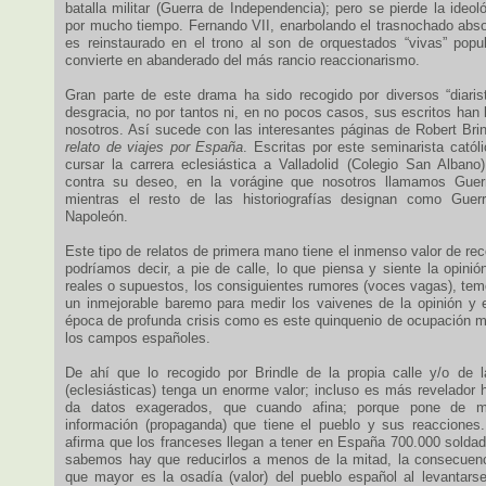
batalla militar (Guerra de Independencia); pero se pierde la ideol
por mucho tiempo. Fernando VII, enarbolando el trasnochado absol
es reinstaurado en el trono al son de orquestados “vivas” popu
convierte en abanderado del más rancio reaccionarismo.
Gran parte de este drama ha sido recogido por diversos “diaris
desgracia, no por tantos ni, en no pocos casos, sus escritos han 
nosotros. Así sucede con las interesantes páginas de Robert Bri
relato de viajes por España
. Escritas por este seminarista catól
cursar la carrera eclesiástica a Valladolid (Colegio San Albano
contra su deseo, en la vorágine que nosotros llamamos Guer
mientras el resto de las historiografías designan como Gue
Napoleón.
Este tipo de relatos de primera mano tiene el inmenso valor de rec
podríamos decir, a pie de calle, lo que piensa y siente la opini
reales o supuestos, los consiguientes rumores (voces vagas), tem
un inmejorable baremo para medir los vaivenes de la opinión y
época de profunda crisis como es este quinquenio de ocupación mil
los campos españoles.
De ahí que lo recogido por Brindle de la propia calle y/o de l
(eclesiásticas) tenga un enorme valor; incluso es más revelador 
da datos exagerados, que cuando afina; porque pone de ma
información (propaganda) que tiene el pueblo y sus reacciones
afirma que los franceses llegan a tener en España 700.000 soldad
sabemos hay que reducirlos a menos de la mitad, la consecuen
que mayor es la osadía (valor) del pueblo español al levantarse