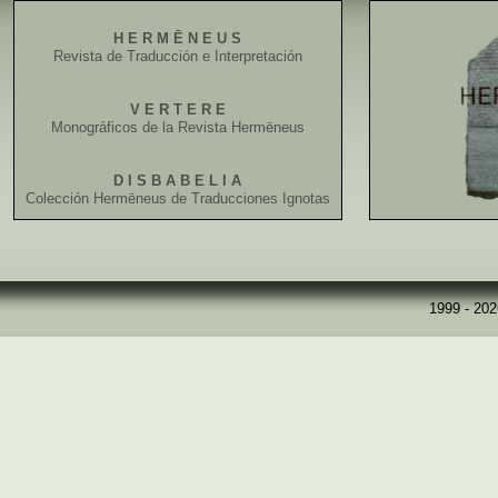
H E R M Ē N E U S
Revista de Traducción e Interpretación
V E R T E R E
Monográficos de la Revista Hermēneus
D I S B A B E L I A
Colección Hermēneus de Traducciones Ignotas
1999 - 20