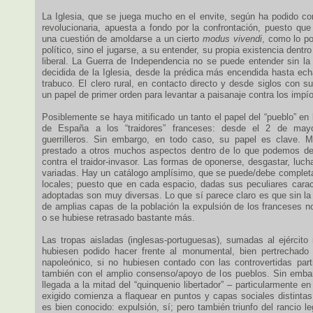
La Iglesia, que se juega mucho en el envite, según ha podido co
revolucionaria, apuesta a fondo por la confrontación, puesto que
una cuestión de amoldarse a un cierto
modus vivendi
, como lo po
político, sino el jugarse, a su entender, su propia existencia dentr
liberal. La Guerra de Independencia no se puede entender sin la 
decidida de la Iglesia, desde la prédica más encendida hasta ech
trabuco. El clero rural, en contacto directo y desde siglos con s
un papel de primer orden para levantar a paisanaje contra los impí
Posiblemente se haya mitificado un tanto el papel del “pueblo” en 
de España a los “traidores” franceses: desde el 2 de ma
guerrilleros. Sin embargo, en todo caso, su papel es clave. 
prestado a otros muchos aspectos dentro de lo que podemos den
contra el traidor-invasor. Las formas de oponerse, desgastar, lu
variadas. Hay un catálogo amplísimo, que se puede/debe completa
locales; puesto que en cada espacio, dadas sus peculiares caract
adoptadas son muy diversas. Lo que sí parece claro es que sin la 
de amplias capas de la población la expulsión de los franceses n
o se hubiese retrasado bastante más.
Las tropas aisladas (inglesas-portuguesas), sumadas al ejército 
hubiesen podido hacer frente al monumental, bien pertrechado 
napoleónico, si no hubiesen contado con las controvertidas parti
también con el amplio consenso/apoyo de los pueblos. Sin embarg
llegada a la mitad del “quinquenio libertador” – particularmente en
exigido comienza a flaquear en puntos y capas sociales distintas.
es bien conocido: expulsión, sí; pero también triunfo del rancio l