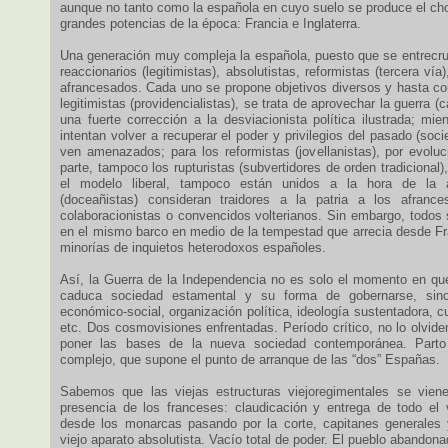
aunque no tanto como la española en cuyo suelo se produce el cho
grandes potencias de la época: Francia e Inglaterra.
Una generación muy compleja la española, puesto que se entrecr
reaccionarios (legitimistas), absolutistas, reformistas (tercera vía),
afrancesados. Cada uno se propone objetivos diversos y hasta con
legitimistas (providencialistas), se trata de aprovechar la guerra (c
una fuerte corrección a la desviacionista política ilustrada; mien
intentan volver a recuperar el poder y privilegios del pasado (soc
ven amenazados; para los reformistas (jovellanistas), por evoluc
parte, tampoco los rupturistas (subvertidores de orden tradicional)
el modelo liberal, tampoco están unidos a la hora de la ac
(doceañistas) consideran traidores a la patria a los afranc
colaboracionistas o convencidos volterianos. Sin embargo, todos
en el mismo barco en medio de la tempestad que arrecia desde F
minorías de inquietos heterodoxos españoles.
Así, la Guerra de la Independencia no es solo el momento en qu
caduca sociedad estamental y su forma de gobernarse, sin
económico-social, organización política, ideología sustentadora, cu
etc. Dos cosmovisiones enfrentadas. Período crítico, no lo olvid
poner las bases de la nueva sociedad contemporánea. Parto 
complejo, que supone el punto de arranque de las “dos” Españas.
Sabemos que las viejas estructuras viejoregimentales se viene
presencia de los franceses: claudicación y entrega de todo el vi
desde los monarcas pasando por la corte, capitanes generale
viejo aparato absolutista. Vacío total de poder. El pueblo abandon