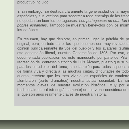
productivo incluido.
Y, sin embargo, se destaca claramente la generosidad de la mayor
españoles y sus vecinos para socorrer a todo enemigo de los fran
no quedan tan bien los portugueses:
Los portugueses no eran tan 
pobres españoles
. Tampoco se muestran benévolos con los mismo
los católicos.
En resumen, hay que deplorar, en primer lugar, la pérdida de p
original; pero, en todo caso, las que tenemos son muy revelador
opinión pública reinante (la voz del pueblo) y los avatares (sufri
esa generación liberal, nuestra Generación de 1808. Por eso, 
documentada publicación de este manuscrito por parte de Pilar
recreación del contexto histórico de Luis Álvarez, puesto que su 
para los estudiosos del tema, sino también para todos aquellos 
de forma viva y directa a las muchas cuitas, dificultades de todo 
cuento, etcétera que les toca vivir a los españoles de comien
alumbraron (parto dramático) nuestra actual sociedad. Es s
momentos claves de nuestra evolución histórica. Muy por 
tradicionalmente (historiográficamente) se les viene considerand
sí que son años realmente claves de nuestra historia.