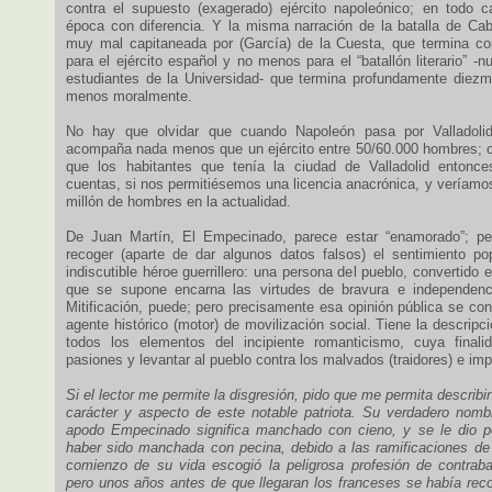
contra el supuesto (exagerado) ejército napoleónico; en todo c
época con diferencia. Y la misma narración de la batalla de Cab
muy mal capitaneada por (García) de la Cuesta, que termina co
para el ejército español y no menos para el “batallón literario” -n
estudiantes de la Universidad- que termina profundamente diez
menos moralmente.
No hay que olvidar que cuando Napoleón pasa por Valladolid
acompaña nada menos que un ejército entre 50/60.000 hombres; 
que los habitantes que tenía la ciudad de Valladolid entonc
cuentas, si nos permitiésemos una licencia anacrónica, y veríamo
millón de hombres en la actualidad.
De Juan Martín, El Empecinado, parece estar “enamorado”; p
recoger (aparte de dar algunos datos falsos) el sentimiento po
indiscutible héroe guerrillero: una persona del pueblo, convertido e
que se supone encarna las virtudes de bravura e independenc
Mitificación, puede; pero precisamente esa opinión pública se co
agente histórico (motor) de movilización social. Tiene la descrip
todos los elementos del incipiente romanticismo, cuya final
pasiones y levantar al pueblo contra los malvados (traidores) e im
Si el lector me permite la disgresión, pido que me permita describi
carácter y aspecto de este notable patriota. Su verdadero nomb
apodo Empecinado significa manchado con cieno, y se le dio p
haber sido manchada con pecina, debido a las ramificaciones de
comienzo de su vida escogió la peligrosa profesión de contraban
pero unos años antes de que llegaran los franceses se había reco