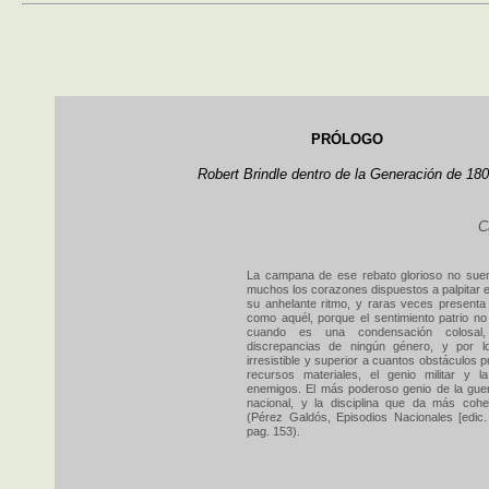
PRÓLOGO
Robert Brindle dentro de la Generación de 18
C
La campana de ese rebato glorioso no sue
muchos los corazones dispuestos a palpitar 
su anhelante ritmo, y raras veces presenta 
como aquél, porque el sentimiento patrio no
cuando es una condensación colosal
discrepancias de ningún género, y por l
irresistible y superior a cuantos obstáculos 
recursos materiales, el genio militar y
enemigos. El más poderoso genio de la guer
nacional, y la disciplina que da más cohes
(Pérez Galdós, Episodios Nacionales [edic.
pag. 153).