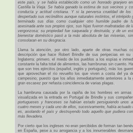
este país, y se había establecido como un honrado granjero e
Castilla la Vieja. Se había ganado la estima de sus vecinos y c
conducta y actitud cristiana. Y si la perversa crueldad de los
despertado sus recónditos aunque naturales instintos, el intrépido 
terminado sus días como cualquier otro humilde padre de fa
asesinada ante sus propios ojos, sus hijas fueron maltratadas de 
vergonzosa; su propiedad fue saqueada y destruida; y de un es
bienestar doméstico pasó a la más absoluta de las miserias, sin 
consolaran en su desgracia.
Llama la atención, por otro lado, aparte de otras muchas co
descripción que hace Robert Brindle de sus peripecias en su h
Inglaterra: primero, el miedo de los pueblos a los espías e inme
constante la falta total de alimentos, las hambrunas sin cuento. H
que son tres ejércitos (español, inglés y portugués), más los guerr
que aprovechan el río revuelto los que viven a costa del ya d
campesino; puesto que los años inmediatamente anteriores a la 
gran escasez por nefasta coincidencia de varias plagas.
La hambruna causada por la rapiña de los hombres en armas 
visualizada en la entrada en Portugal de Brindle y sus compañe
portugueses y franceses se habían estado persiguiendo unos a 
cuatro meses y cada uno de ellos, sucesivamente, había actuado
es, asolando el país y destruyendo todo aquello que pudiera cont
más llevadera.
Por cierto que los ingleses no eran percibidos de forman tan ben
en España, pese a su arrogancia y a los innumerables desmane