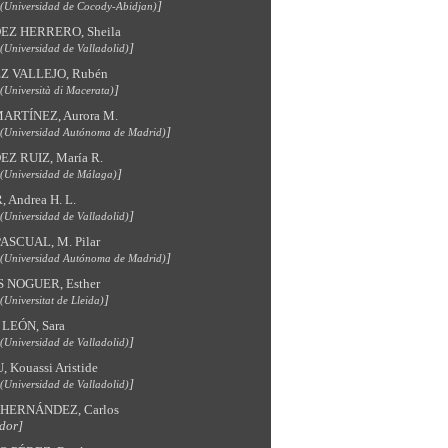
]
(Universidad de Cocody-Abidjan)
Z HERRERO, Sheila
]
(Universidad de Valladolid)
 VALLEJO, Rubén
]
(Università di Macerata)
ARTÍNEZ, Aurora M.
]
(Universidad Autónoma de Madrid)
Z RUIZ, María R.
]
(Universidad de Málaga)
 Andrea H. L.
]
(Universidad de Valladolid)
ASCUAL, M. Pilar
]
(Universidad Autónoma de Madrid)
 NOGUER, Esther
]
(Universitat de Lleida)
LEÓN, Sara
]
(Universidad de Valladolid)
Kouassi Aristide
]
(Universidad de Valladolid)
HERNÁNDEZ, Carlos
dor]