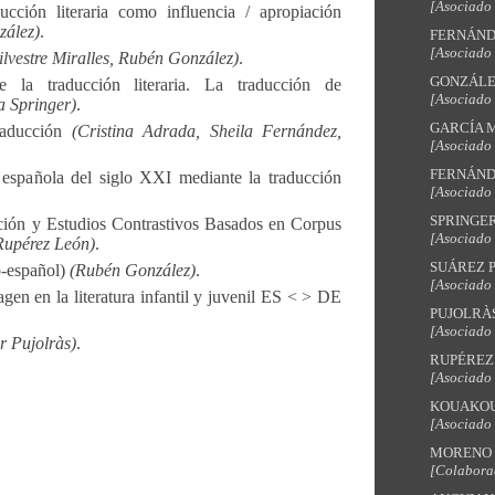
[Asociado
ucción literaria como influencia / apropiación
zález)
.
FERNÁNDE
[Asociado
Silvestre Miralles, Rubén González)
.
GONZÁLEZ
 de la traducción literaria. La traducción de
[Asociado
 Springer)
.
GARCÍA M
raducción
(Cristina Adrada, Sheila Fernández,
[Asociado
FERNÁNDE
 española del siglo XXI mediante la traducción
[Asociado
SPRINGER,
ación y Estudios Contrastivos Basados en Corpus
[Asociado
Rupérez León)
.
SUÁREZ P
no-español)
(Rubén González)
.
[Asociado
agen en la literatura infantil y juvenil ES < > DE
PUJOLRÀS
[Asociado
r Pujolràs)
.
RUPÉREZ 
[Asociado
KOUAKOU, 
[Asociado
MORENO 
[Colabora