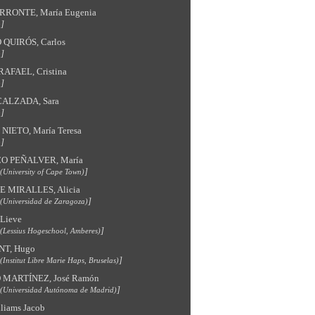
RRONTE, María Eugenia
o]
QUIRÓS, Carlos
o]
AFAEL, Cristina
o]
ALZADA, Sara
o]
IETO, María Teresa
o]
 PEÑALVER, María
]
(University of Cape Town)
E MIRALLES, Alicia
]
(Universidad de Zaragoza)
Lieve
]
(Lessius Hogeschool, Amberes)
T, Hugo
]
(Institut Libre Marie Haps, Bruselas)
 MARTÍNEZ, José Ramón
]
(Universidad Autónoma de Madrid)
liams Jacob