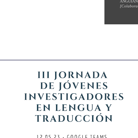
ANGUIANO
[Colabora