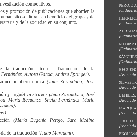
investigación competitivos.
PEROJO A
[Ordinari
cos y promoción de publicaciones que aborden la
 humanístico-cultural, en beneficio del grupo y de
HERRERO 
sitaria y de la sociedad en su conjunto.
[Ordinari
ADRADA R
[Ordinari
MEDINA C
[Ordinari
SÁNCHEZ N
[Ordinari
 de la traducción literaria. Traducción de la
RECUENCO
a Fernández, Aurora García, Andrea Springer)
.
[Asociado
aducción iberoartúrica
(Juan Zarandona, José
SILVESTR
[Asociado
ción y lingüística africana
(Juan Zarandona, José
BEHIELS, 
kou, María Recuenco, Sheila Fernández, María
[Asociado
Kouakou)
.
MARQUAN
no)
.
[Asociado
ucción
(María Eugenia Perojo, Sara Medina
TRUJILLO
[Asociado
oria de la traducción
(Hugo Marquant)
.
EKOU, Wil