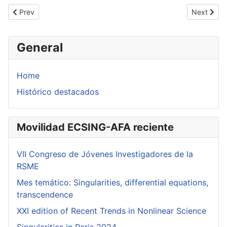
Previous article: López Hernanz, Lorena
Next artic
Prev
Next
General
Home
Histórico destacados
Movilidad ECSING-AFA reciente
VII Congreso de Jóvenes Investigadores de la
RSME
Mes temático: Singularities, differential equations,
transcendence
XXI edition of Recent Trends in Nonlinear Science