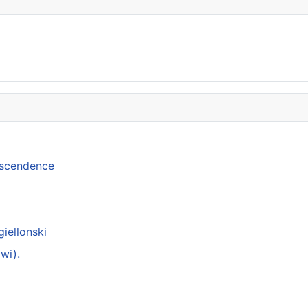
anscendence
giellonski
wi).