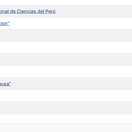
al de Ciencias del Perú
tion"
ausa"