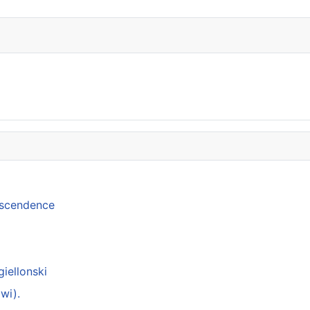
anscendence
giellonski
wi).