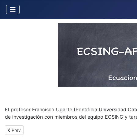
El profesor Francisco Ugarte (Pontificia Universidad Cató
de investigación con miembros del equipo ECSING y tarea
Previous article: Percy Fernández Sánchez (PUCP)
Prev