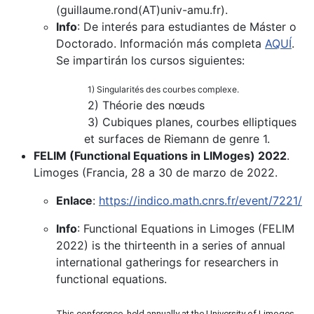
(guillaume.rond(AT)univ-amu.fr).
Info
: De interés para estudiantes de Máster o
Doctorado. Información más completa
AQUÍ
.
Se impartirán los cursos siguientes:
1) Singularités des courbes complexe.
2) Théorie des nœuds
3) Cubiques planes, courbes elliptiques
et surfaces de Riemann de genre 1.
FELIM (Functional Equations in LIMoges) 2022
.
Limoges (Francia, 28 a 30 de marzo de 2022.
Enlace
:
https://indico.math.cnrs.fr/event/7221/
Info
: Functional Equations in Limoges (FELIM
2022) is the thirteenth in a series of annual
international gatherings for researchers in
functional equations.
This conference, held annually at the University of Limoges