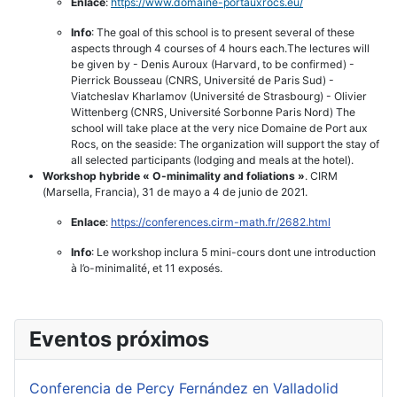
Enlace
:
https://www.domaine-
portauxrocs.eu/
Info
: The goal of this school is to present several of these
aspects through 4 courses of 4 hours each.The lectures will
be given by - Denis Auroux (Harvard, to be confirmed) -
Pierrick Bousseau (CNRS, Université de Paris Sud) -
Viatcheslav Kharlamov (Université de Strasbourg) - Olivier
Wittenberg (CNRS, Université Sorbonne Paris Nord) The
school will take place at the very nice Domaine de Port aux
Rocs, on the seaside: The organization will support the stay of
all selected participants (lodging and meals at the hotel).
Workshop hybride « O-minimality and foliations »
. CIRM
(Marsella, Francia), 31 de mayo a 4 de junio de 2021.
Enlace
:
https://conferences.cirm-math.
fr/2682.html
Info
: Le workshop inclura 5 mini-cours dont une introduction
à l’o-minimalité, et 11 exposés.
Eventos próximos
Conferencia de Percy Fernández en Valladolid