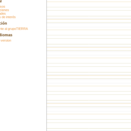
l
sos
ciones
ades
 de interés
ción
nte al grupoTIERRA
idiomas
 version