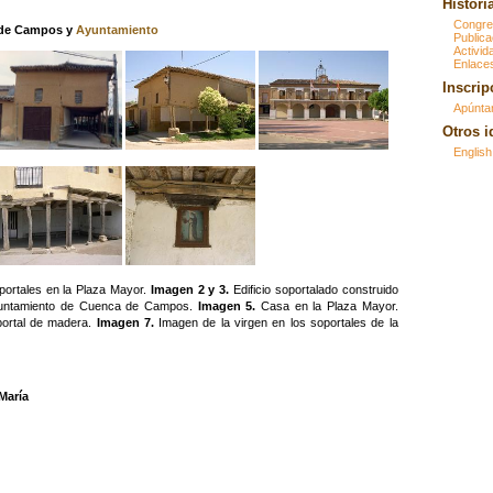
Historia
Congre
 de Campos y
Ayuntamiento
Publica
Activid
Enlaces
Inscrip
Apúnta
Otros 
English
portales en la Plaza Mayor.
Imagen 2 y 3.
Edificio soportalado construido
untamiento de Cuenca de Campos.
Imagen 5.
Casa en la Plaza Mayor.
portal de madera.
Imagen 7.
Imagen de la virgen en los soportales de la
María