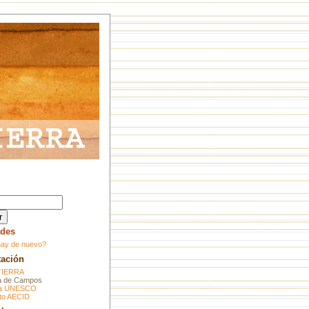
des
ay de nuevo?
tación
TIERRA
 de Campos
ra UNESCO
to AECID