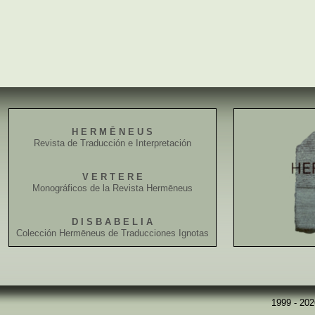
H E R M Ē N E U S
Revista de Traducción e Interpretación
V E R T E R E
Monográficos de la Revista Hermēneus
D I S B A B E L I A
Colección Hermēneus de Traducciones Ignotas
1999 - 20