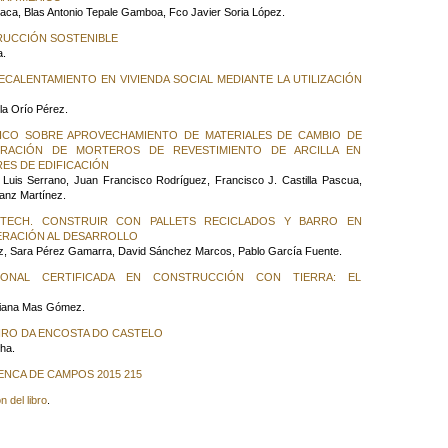
aca, Blas Antonio Tepale Gamboa, Fco Javier Soria López.
RUCCIÓN SOSTENIBLE
a.
CALENTAMIENTO EN VIVIENDA SOCIAL MEDIANTE LA UTILIZACIÓN
la Orío Pérez.
CO SOBRE APROVECHAMIENTO DE MATERIALES DE CAMBIO DE
ORACIÓN DE MORTEROS DE REVESTIMIENTO DE ARCILLA EN
ES DE EDIFICACIÓN
e Luis Serrano, Juan Francisco Rodríguez, Francisco J. Castilla Pascua,
anz Martínez.
TECH. CONSTRUIR CON PALLETS RECICLADOS Y BARRO EN
RACIÓN AL DESARROLLO
, Sara Pérez Gamarra, David Sánchez Marcos, Pablo García Fuente.
IONAL CERTIFICADA EN CONSTRUCCIÓN CON TIERRA: EL
riana Mas Gómez.
IRO DA ENCOSTA DO CASTELO
ha.
CA DE CAMPOS 2015 215
 del libro
.