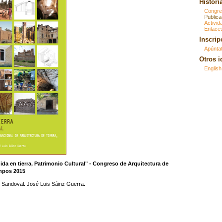
Historia
Congre
Publica
Activid
Enlaces
Inscrip
Apúnta
Otros 
English
ida en tierra, Patrimonio Cultural" - Congreso de Arquitectura de
mpos 2015
 Sandoval. José Luis Sáinz Guerra.