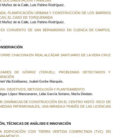
E DOCUMENTACIÓN Y ANÁLISIS
d Muñoz de la Calle, Luis Pahino Rodríguez.
DA; PLANIFICACIÓN URBANA Y CONSTRUCCIÓN DE LOS BARRIOS
CAS, EL CASO DE TORQUEMADA
d Muñoz de la Calle, Luis Pahino Rodríguez.
 EX CONVENTO DE SAN BERNARDINO EN CUENCA DE CAMPOS,
.
ONSERVACIÓN
TORRE CHACONA EN REAL ALCÁZAR SANTUARIO DE LA VERA CRUZ
FARES DE GÓRRIZ (TERUEL). PROBLEMAS DETECTADOS Y
ARACIÓN
el Vila Estébanez, Isabel Gorbe Marqués.
RA. OBJETIVOS, METODOLOGÍA Y PLANTEAMIENTO
Vegas López-Manzanares, Lidia García Soriano, María Diodato.
; DINÁMICAS DE CONSTRUCCIÓN EN EL CENTRO HISTÓ- RICO DE
EDIAS PATRIMONIALES, UNA MIRADA A TRAVÉS DE LAS LICENCIAS
ÓN, TÉCNICAS DE ANÁLISIS E INNOVACIÓN
LA EDIFICACIÓN CON TIERRA VERTIDA COMPACTADA (TVC) EN
ARA MÉXICO