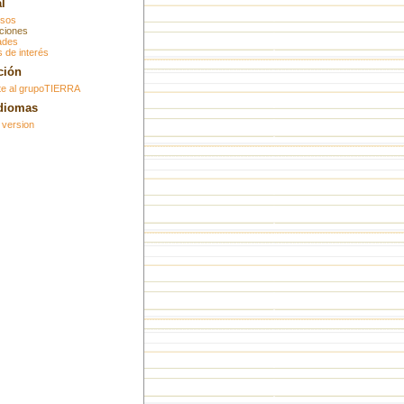
l
sos
ciones
ades
 de interés
ción
te al grupoTIERRA
idiomas
 version