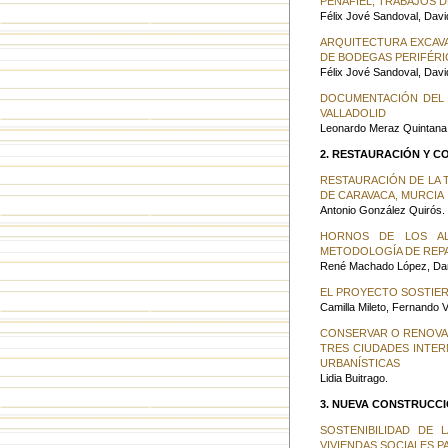
PEÑAFIEL, TRABAJOS D
Félix Jové Sandoval, Davi
ARQUITECTURA EXCAVA
DE BODEGAS PERIFÉRI
Félix Jové Sandoval, Davi
DOCUMENTACIÓN DEL
VALLADOLID
Leonardo Meraz Quintana
2. RESTAURACIÓN Y C
RESTAURACIÓN DE LA 
DE CARAVACA, MURCIA
Antonio González Quirós.
HORNOS DE LOS AL
METODOLOGÍA DE REP
René Machado López, Dani
EL PROYECTO SOSTIER
Camilla Mileto, Fernando 
CONSERVAR O RENOVAR
TRES CIUDADES INTERM
URBANÍSTICAS
Lidia Buitrago.
3. NUEVA CONSTRUCCI
SOSTENIBILIDAD DE 
VIVIENDAS SOCIALES P