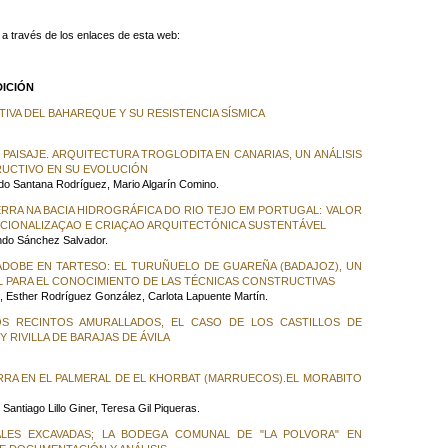
 a través de los enlaces de esta web:
DICIÓN
IVA DEL BAHAREQUE Y SU RESISTENCIA SÍSMICA
L PAISAJE. ARQUITECTURA TROGLODITA EN CANARIAS, UN ANÁLISIS
UCTIVO EN SU EVOLUCIÓN
do Santana Rodríguez, Mario Algarín Comino.
RRA NA BACIA HIDROGRÁFICA DO RIO TEJO EM PORTUGAL: VALOR
CIONALIZAÇAO E CRIAÇAO ARQUITECTÓNICA SUSTENTÁVEL
ndo Sánchez Salvador.
ADOBE EN TARTESO: EL TURUÑUELO DE GUAREÑA (BADAJOZ), UN
 PARA EL CONOCIMIENTO DE LAS TÉCNICAS CONSTRUCTIVAS
, Esther Rodríguez González, Carlota Lapuente Martín.
LOS RECINTOS AMURALLADOS, EL CASO DE LOS CASTILLOS DE
 RIVILLA DE BARAJAS DE ÁVILA
RRA EN EL PALMERAL DE EL KHORBAT (MARRUECOS).EL MORABITO
antiago Lillo Giner, Teresa Gil Piqueras.
LES EXCAVADAS; LA BODEGA COMUNAL DE "LA POLVORA" EN