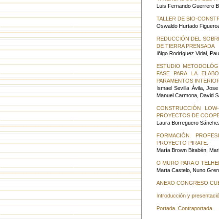
Luis Fernando Guerrero B
TALLER DE BIO-CONST
Oswaldo Hurtado Figuero
REDUCCIÓN DEL SOBRE
DE TIERRA PRENSADA
Iñigo Rodríguez Vidal, Pau
ESTUDIO METODOLÓGI
FASE PARA LA ELAB
PARAMENTOS INTERIOR
Ismael Sevilla Ávila, Jos
Manuel Carmona, David S
CONSTRUCCIÓN LOW-
PROYECTOS DE COOPE
Laura Borreguero Sánchez
FORMACIÓN PROFES
PROYECTO PIRATE.
María Brown Birabén, Ma
O MURO PARA O TELHE
Marta Castelo, Nuno Gren
ANEXO CONGRESO CUEN
Introducción y presentación
Portada
.
Contraportada
.