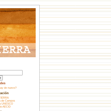
des
ay de nuevo?
tación
TIERRA
 de Campos
ra UNESCO
to AECID