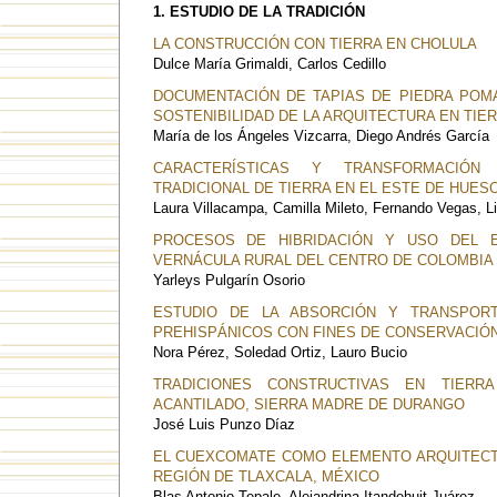
1. ESTUDIO DE LA TRADICIÓN
LA CONSTRUCCIÓN CON TIERRA EN CHOLULA
Dulce María Grimaldi, Carlos Cedillo
DOCUMENTACIÓN DE TAPIAS DE PIEDRA POMA
SOSTENIBILIDAD DE LA ARQUITECTURA EN TIE
María de los Ángeles Vizcarra, Diego Andrés García
CARACTERÍSTICAS Y TRANSFORMACIÓN
TRADICIONAL DE TIERRA EN EL ESTE DE HUES
Laura Villacampa, Camilla Mileto, Fernando Vegas, Li
PROCESOS DE HIBRIDACIÓN Y USO DEL E
VERNÁCULA RURAL DEL CENTRO DE COLOMBIA
Yarleys Pulgarín Osorio
ESTUDIO DE LA ABSORCIÓN Y TRANSPOR
PREHISPÁNICOS CON FINES DE CONSERVACIÓ
Nora Pérez, Soledad Ortiz, Lauro Bucio
TRADICIONES CONSTRUCTIVAS EN TIER
ACANTILADO, SIERRA MADRE DE DURANGO
José Luis Punzo Díaz
EL CUEXCOMATE COMO ELEMENTO ARQUITECTÓ
REGIÓN DE TLAXCALA, MÉXICO
Blas Antonio Tepale, Alejandrina Itandehuit Juárez