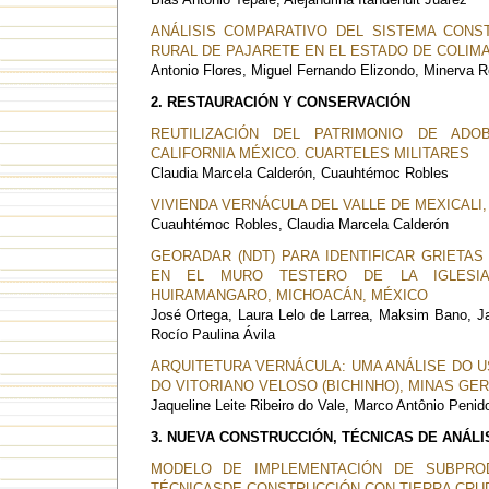
ANÁLISIS COMPARATIVO DEL SISTEMA CONST
RURAL DE PAJARETE EN EL ESTADO DE COLIMA
Antonio Flores, Miguel Fernando Elizondo, Minerva R
2. RESTAURACIÓN Y CONSERVACIÓN
REUTILIZACIÓN DEL PATRIMONIO DE AD
CALIFORNIA MÉXICO. CUARTELES MILITARES
Claudia Marcela Calderón, Cuauhtémoc Robles
VIVIENDA VERNÁCULA DEL VALLE DE MEXICALI,
Cuauhtémoc Robles, Claudia Marcela Calderón
GEORADAR (NDT) PARA IDENTIFICAR GRIETA
EN EL MURO TESTERO DE LA IGLESI
HUIRAMANGARO, MICHOACÁN, MÉXICO
José Ortega, Laura Lelo de Larrea, Maksim Bano, Jas
Rocío Paulina Ávila
ARQUITETURA VERNÁCULA: UMA ANÁLISE DO U
DO VITORIANO VELOSO (BICHINHO), MINAS GER
Jaqueline Leite Ribeiro do Vale, Marco Antônio Peni
3. NUEVA CONSTRUCCIÓN, TÉCNICAS DE ANÁLI
MODELO DE IMPLEMENTACIÓN DE SUBPRO
TÉCNICASDE CONSTRUCCIÓN CON TIERRA CRU