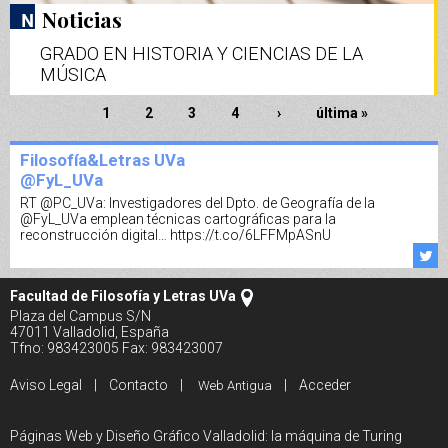
Noticias
GRADO EN HISTORIA Y CIENCIAS DE LA
MÚSICA
Páginas
1
2
3
4
›
última »
Filosofía&Letras UVa
@FyL_UVa
RT
@PC_UVa
: Investigadores del Dpto. de Geografía de la
@FyL_UVa
emplean técnicas cartográficas para la
reconstrucción digital…
https://t.co/6LFFMpASnU
Facultad de Filosofía y Letras UVa
Plaza del Campus S/N
47011 Valladolid, España
Tfno: 983423005 Fax: 983423007
Aviso Legal
|
Contacto
|
|
Acceder
Web Antigua
Páginas Web y Diseño Gráfico Valladolid: la máquina de Turing