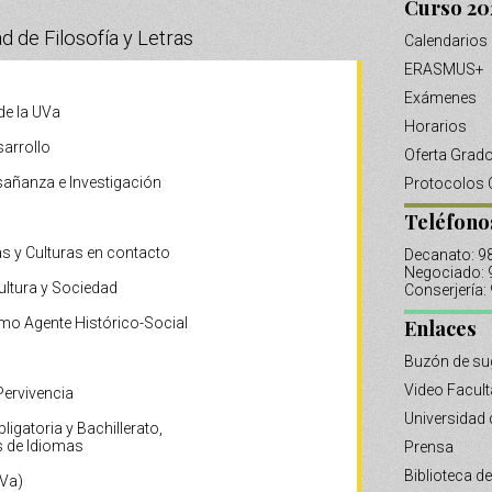
Curso 20
d de Filosofía y Letras
Calendarios
ERASMUS+
Exámenes
de la UVa
Horarios
sarrollo
Oferta Grad
añanza e Investigación
Protocolos 
Teléfono
s y Culturas en contacto
Decanato: 
Negociado:
ultura y Sociedad
Conserjería
mo Agente Histórico-Social
Enlaces
Buzón de su
Video Facul
Pervivencia
Universidad 
igatoria y Bachillerato,
 de Idiomas
Prensa
Biblioteca de
Va)