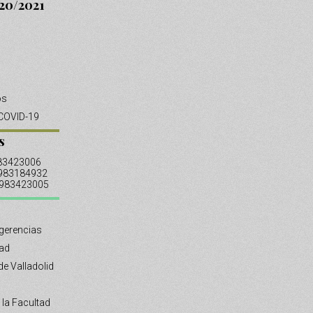
20/2021
os
COVID-19
s
983423006
 983184932
: 983423005
gerencias
tad
de Valladolid
 la Facultad