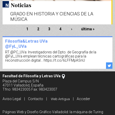
Noticias
GRADO EN HISTORIA Y CIENCIAS DE LA
MÚSICA
Páginas
1
2
3
4
›
última »
Filosofía&Letras UVa
@FyL_UVa
RT
@PC_UVa
: Investigadores del Dpto. de Geografía de la
@FyL_UVa
emplean técnicas cartográficas para la
reconstrucción digital…
https://t.co/6LFFMpASnU
Facultad de Filosofía y Letras UVa
Plaza del Campus S/N
47011 Valladolid, España
Tfno: 983423005 Fax: 983423007
Aviso Legal
|
Contacto
|
|
Acceder
Web Antigua
Páginas Web y Diseño Gráfico Valladolid: la máquina de Turing