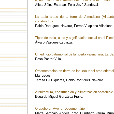
Aproximación al sistema constructivo de la muralla m
Alicia Sáinz Esteban, Félix Jové Sandoval.
La tapia árabe de la torre de Almudaina (Alicante
constructiva
Pablo Rodríguez-Navarro, Ferrán Vilaplana Vilaplana.
Tipos de tapia, usos y significación social en el Rin
Álvaro Vázquez-Esparza.
Un edificio patrimonial de la huerta valenciana, La Ba
Rosa Pastor Villa.
Ornamentación en tierra de los ksour del área orienta
Marruecos
Teresa Gil Piqueras, Pablo Rodríguez Navarro.
Arquitectura, construcción y climatización sostenible.
Eduardo Miguel González Fraile.
O adobe en Aveiro. Documentário
Marta Sampaio, Angela Pinto, Humberto Varum, Bru