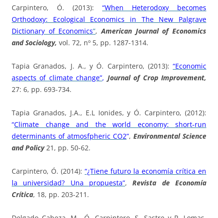
Carpintero, Ó. (2013):
“When Heterodoxy becomes
Orthodoxy: Ecological Economics in The New Palgrave
Dictionary of Economics
”
,
American Journal of Economics
and Sociology,
vol. 72, nº 5, pp. 1287-1314.
Tapia Granados, J. A., y Ó. Carpintero, (2013):
“Economic
aspects of climate change”
,
Journal of Crop Improvement,
27: 6, pp. 693-734.
Tapia Granados, J.A., E.L Ionides, y Ó. Carpintero, (2012):
“
Climate change and the world economy: short-run
determinants of atmosfpheric CO2
”
,
Environmental Science
and Policy
21, pp. 50-62.
Carpintero, Ó. (2014):
“¿Tiene futuro la economía crítica en
la universidad? Una propuesta”
,
Revista de Economía
Crítica
, 18, pp. 203-211.
Delgado Cabeza, M., Ó. Carpintero, S. Sastre y P. Lomas,