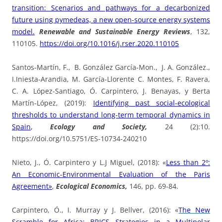
transition: Scenarios and pathways for a decarbonized
future using pymedeas, a new open-source energy systems
model.
Renewable and Sustainable Energy Reviews
, 132,
110105.
https://doi.org/10.1016/j.rser.2020.110105
Santos-Martín, F., B. González García-Mon., J. A. González.,
I.Iniesta-Arandia, M. García-Llorente C. Montes, F. Ravera,
C. A. López-Santiago, Ó. Carpintero, J. Benayas, y Berta
Martín-López, (2019):
Identifying past social-ecological
thresholds to understand long-term temporal dynamics in
Spain
,
Ecology and Society,
24 (2):10.
https://doi.org/10.5751/ES-10734-240210
Nieto, J., Ó. Carpintero y L.J Miguel, (2018): «
Less than 2º:
An Economic-Environmental Evaluation of the Paris
Agreement»
,
Ecological Economics,
146, pp. 69-84.
Carpintero, Ó., I. Murray y J. Bellver, (2016): «
The New
Scramble for Africa: BRICS Strategies in a Multipolar