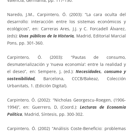
Valencia, Germanía, pp. 117-150.
Naredo, J.M., Carpintero, Ó. (2003): “La cara oculta del
desarrollo: interacción entre los sistemas económicos y
ecológicos”, en: Carreras Ares, J.J. y C. Forcadell Álvarez,
(eds):
Usos públicos de la Historia,
Madrid, Editorial Marcial
Pons, pp. 301-360.
Carpintero, Ó. (2003): “Pautas de consumo,
desmaterialización y ‘nueva economía’: entre la realidad y
el deseo”, en: Sempere, J, (ed.):
Necesidades, consumo y
sostenibilidad,
Barcelona, CCCB/Bakeaz, Colección
Urbanitats, 1. (Edición Digital).
Carpintero, Ó. (2002): “Nicholas Georgescu-Roegen, (1906-
1994)”, en: Guerrero, D, (Coord.):
Lecturas de Economía
Política
, Madrid, Síntesis, pp. 300-302.
Carpintero, Ó. (2002) “Análisis Coste-Beneficio: problemas