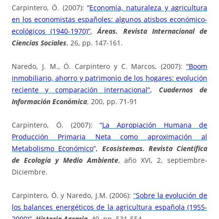
Carpintero, Ó. (2007):
“
Economía, naturaleza y agricultura
en los economistas españoles: algunos atisbos económico-
ecológicos (1940-1970)”
,
Áreas. Revista Internacional de
Ciencias Sociales
, 26, pp. 147-161.
Naredo, J. M., Ó. Carpintero y C. Marcos, (2007):
“Boom
inmobiliario, ahorro y patrimonio de los hogares: evolución
reciente y comparación internacional”
,
Cuadernos de
Información Económica
, 200, pp. 71-91
Carpintero, Ó. (2007):
“
La Apropiación Humana de
Producción Primaria Neta como aproximación al
Metabolismo Económico
”,
Ecosistemas. Revista Científica
de Ecología y Medio Ambiente
, año XVI, 2, septiembre-
Diciembre.
Carpintero, Ó. y Naredo, J.M. (2006):
“
Sobre la evolución de
los balances energéticos de la agricultura española (1955-
2000)”
,
Historia Agraria
, 40, pp. 531-554.