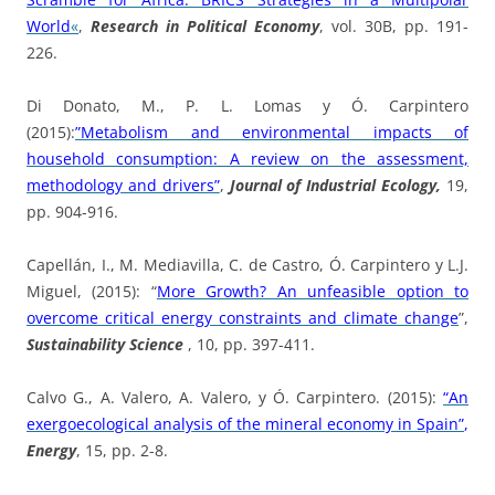
World
«
,
Research in Political Economy
, vol. 30B, pp. 191-
226.
Di Donato, M., P. L. Lomas y Ó. Carpintero
(2015):
”Metabolism and environmental impacts of
household consumption: A review on the assessment,
methodology and drivers”
,
Journal of Industrial Ecology,
19,
pp. 904-916.
Capellán, I., M. Mediavilla, C. de Castro, Ó. Carpintero y L.J.
Miguel, (2015): “
More Growth? An unfeasible option to
overcome critical energy constraints and climate change
”,
Sustainability Science
, 10, pp. 397-411.
Calvo G., A. Valero, A. Valero, y Ó. Carpintero. (2015):
“An
exergoecological analysis of the mineral economy in Spain”
,
Energy
, 15, pp. 2-8.