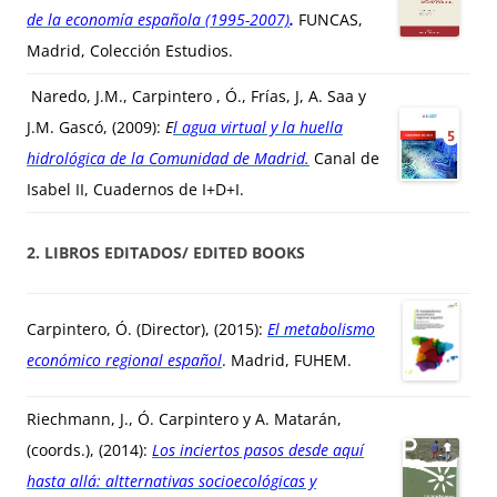
de la economía española (1995-2007)
.
FUNCAS,
Madrid, Colección Estudios.
Naredo, J.M., Carpintero , Ó., Frías, J, A. Saa y
J.M. Gascó, (2009):
E
l agua virtual y la huella
hidrológica de la Comunidad de Madrid
.
Canal de
Isabel II, Cuadernos de I+D+I.
2. LIBROS EDITADOS/ EDITED BOOKS
Carpintero, Ó. (Director), (2015):
El metabolismo
económico regional español
. Madrid, FUHEM.
Riechmann, J., Ó. Carpintero y A. Matarán,
(coords.), (2014):
Los inciertos pasos desde aquí
hasta allá: altternativas socioecológicas y