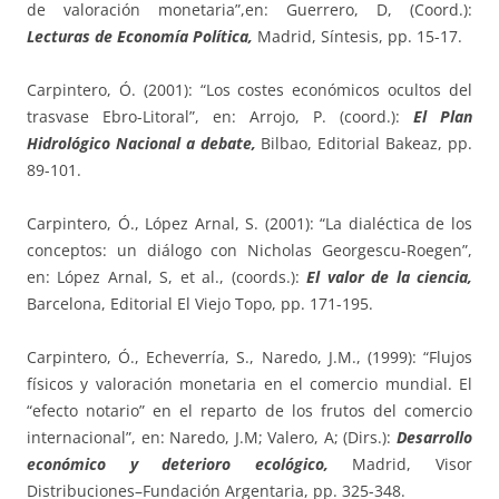
de valoración monetaria”,en: Guerrero, D, (Coord.):
Lecturas de Economía Política,
Madrid, Síntesis, pp. 15-17.
Carpintero, Ó. (2001): “Los costes económicos ocultos del
trasvase Ebro-Litoral”, en: Arrojo, P. (coord.):
El Plan
Hidrológico Nacional a debate,
Bilbao, Editorial Bakeaz, pp.
89-101.
Carpintero, Ó., López Arnal, S. (2001): “La dialéctica de los
conceptos: un diálogo con Nicholas Georgescu-Roegen”,
en: López Arnal, S, et al., (coords.):
El valor de la ciencia,
Barcelona, Editorial El Viejo Topo, pp. 171-195.
Carpintero, Ó., Echeverría, S., Naredo, J.M., (1999): “Flujos
físicos y valoración monetaria en el comercio mundial. El
“efecto notario” en el reparto de los frutos del comercio
internacional”, en: Naredo, J.M; Valero, A; (Dirs.):
Desarrollo
económico y deterioro ecológico,
Madrid, Visor
Distribuciones–Fundación Argentaria, pp. 325-348.