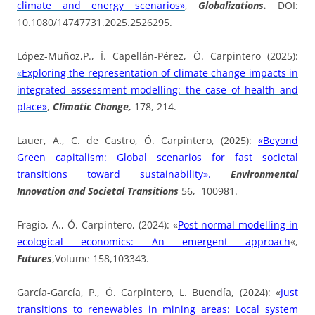
climate and energy scenarios»
,
Globalizations.
DOI:
10.1080/14747731.2025.2526295.
López-Muñoz,P., Í. Capellán-Pérez, Ó. Carpintero (2025):
«
Exploring the representation of climate change impacts in
integrated assessment modelling: the case of health and
place»
,
Climatic Change,
178, 214.
Lauer, A., C. de Castro, Ó. Carpintero, (2025):
«Beyond
Green capitalism: Global scenarios for fast societal
transitions toward sustainability»
.
Environmental
Innovation and Societal Transitions
56, 100981.
Fragio, A., Ó. Carpintero, (2024): «
Post-normal modelling in
ecological economics: An emergent approach
«,
Futures
,Volume 158,103343.
García-García, P., Ó. Carpintero, L. Buendía, (2024): «
Just
transitions to renewables in mining areas: Local system