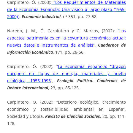
Carpintero, Ó. (2003):
“Los Requerimientos de Materiales
de la Economía Española: Una visión a largo plazo (1955-
2000)”
,
Economía Industria
l
, nº 351, pp. 27-58.
Naredo, J. M., Ó. Carpintero y C. Marcos, (2002):
“Los
aspectos patrimoniales en la coyuntura económica actual:
nuevos datos e instrumentos de análisis”,
Cuadernos de
Información Económica
, 171, pp. 26-56.
Carpintero, Ó. (2002): “
La economía española: “dragón
europeo” en flujos de energía, materiales y huella
ecológica, 1955-1995
”,
Ecología Política. Cuadernos de
Debate Internacional
, 23, pp. 85-125.
Carpintero, Ó. (2002): “Deterioro ecológico, crecimiento
económico y sostenibilidad ambiental en España”,
Sociedad y Utopía.
Revista de Ciencias Sociales
, 20, pp. 111-
128.