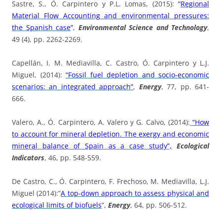
Sastre, S., Ó. Carpintero y P.L. Lomas, (2015):
“
Regional
Material Flow Accounting and environmental pressures:
the Spanish case
”
,
Environmental Science and Technology
,
49 (4), pp. 2262-2269.
Capellán, I. M. Mediavilla, C. Castro, Ó. Carpintero y L.J.
Miguel, (2014):
“Fossil fuel depletion and socio-economic
scenarios: an integrated approach”
,
Energy
, 77, pp. 641-
666.
Valero, A., Ó. Carpintero, A. Valero y G. Calvo, (2014):
“How
to account for mineral depletion. The exergy and economic
mineral balance of Spain as a case study”,
Ecological
Indicators
, 46, pp. 548-559.
De Castro, C., Ó. Carpintero, F. Frechoso, M. Mediavilla, L.J.
Miguel (2014):”
A top-down approach to assess physical and
ecological limits of biofuels
”,
Energy
, 64, pp. 506-512.