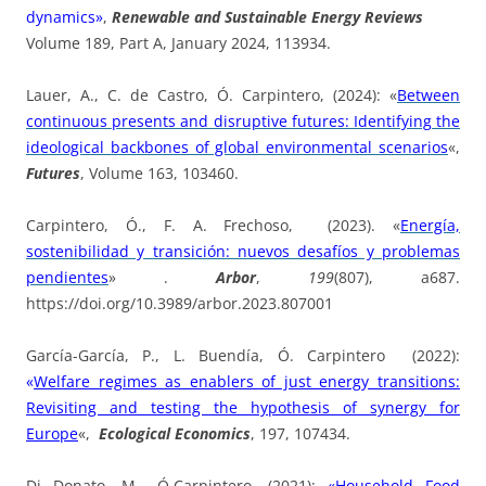
dynamics»
,
Renewable and Sustainable Energy Reviews
Volume 189, Part A, January 2024, 113934.
Lauer, A., C. de Castro, Ó. Carpintero, (2024): «
Between
continuous presents and disruptive futures: Identifying the
ideological backbones of global environmental scenarios
«,
Futures
, Volume 163, 103460.
Carpintero, Ó., F. A. Frechoso, (2023). «
Energía,
sostenibilidad y transición: nuevos desafíos y problemas
pendientes
» .
Arbor
,
199
(807), a687.
https://doi.org/10.3989/arbor.2023.807001
García-García, P., L. Buendía, Ó. Carpintero (2022):
«
Welfare regimes as enablers of just energy transitions:
Revisiting and testing the hypothesis of synergy for
Europe
«,
Ecological Economics
, 197, 107434.
Di Donato, M., Ó.Carpintero, (2021):
«H
ousehold Food