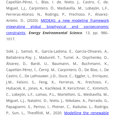
Capellán-Pérez, I., Blas, I. de, Nieto, J., Castro, C. de,
Miguel, L.J., Carpintero, Ó., Mediavilla, M., Lobejón, L.F.,
Ferreras-Alonso, N., Rodrigo, P., Frechoso, F., Álvarez-
Antelo, D., (2020):
MEDEAS: a new modeling framework
integrating global biophysical and socioeconomic
constraints
.
Energy Environmental Science
. 13, pp. 986–
1017.
Solé, J., Samsó, R., García-Ladona, E., García-Olivares, A.,
Ballabrera-Poy, J., Madurell, T., Turiel, A., Osychenko, O.,
Álvarez, D., Bardi, U., Baumann, M., Buchmann, K.,
Capellán-Pérez, Í., Černý, M., Carpintero, Ó., De Blas, I., De
Castro, C., De Lathouwer, J-D., Duce, C., Eggler, L., Enríquez,
J.M., Falsini, S., Feng, K., Ferreras, N., Frechoso, F.,
Hubacek, K., Jones, A., Kaclíková, R. Kerschner, C., Kimmich,
C., Lobejón, L.F., Lomas, P.L., Martelloni, G., Mediavilla, M.,
Miguel, L.J., Natalini, D., Nieto, J., Nikolaev, A., Parrado, G.,
Papagianni, S., Perissi, I., Ploiner, C., Radulov, L., Rodrigo,
P., Sun, L., Theofilidi, M., 2020.
Modelling the renewable