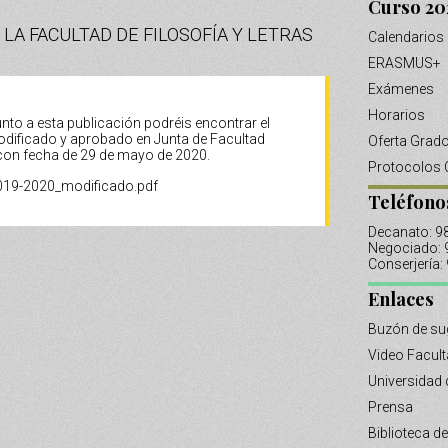
Curso 20
LA FACULTAD DE FILOSOFÍA Y LETRAS
Calendarios
ERASMUS+
Exámenes
Horarios
unto a esta publicación podréis encontrar el
odificado y aprobado en Junta de Facultad
Oferta Grad
con fecha de 29 de mayo de 2020.
Protocolos 
019-2020_modificado.pdf
Teléfono
Decanato: 
Negociado:
Conserjería
Enlaces
Buzón de su
Video Facul
Universidad 
Prensa
Biblioteca de