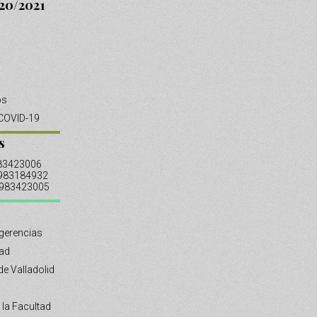
20/2021
os
COVID-19
s
983423006
 983184932
: 983423005
gerencias
tad
de Valladolid
 la Facultad