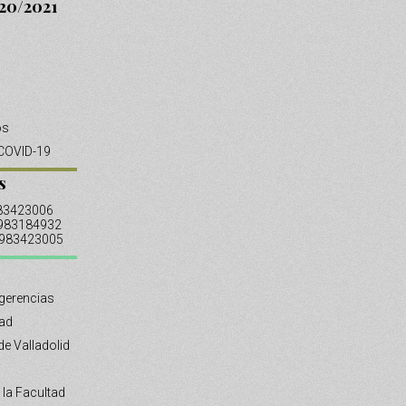
20/2021
os
COVID-19
s
983423006
 983184932
: 983423005
gerencias
tad
de Valladolid
 la Facultad