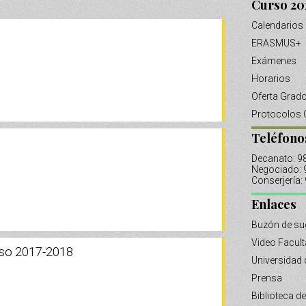
Curso 20
Calendarios
ERASMUS+
Exámenes
Horarios
Oferta Grad
Protocolos 
Teléfono
Decanato: 
Negociado:
Conserjería
Enlaces
Buzón de su
Video Facul
rso 2017-2018
Universidad 
Prensa
Biblioteca de