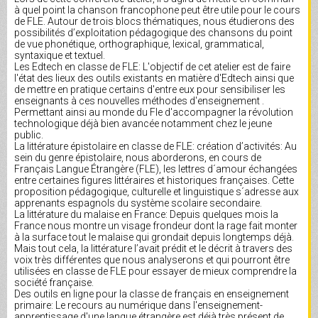
à quel point la chanson francophone peut être utile pour le cours
de FLE. Autour de trois blocs thématiques, nous étudierons des
possibilités d’exploitation pédagogique des chansons du point
de vue phonétique, orthographique, lexical, grammatical,
syntaxique et textuel.
Les Edtech en classe de FLE: L'objectif de cet atelier est de faire
l'état des lieux des outils existants en matière d'Edtech ainsi que
de mettre en pratique certains d'entre eux pour sensibiliser les
enseignants à ces nouvelles méthodes d'enseignement .
Permettant ainsi au monde du Fle d'accompagner la révolution
technologique déjà bien avancée notamment chez le jeune
public.
La littérature épistolaire en classe de FLE: création d’activités: Au
sein du genre épistolaire, nous aborderons, en cours de
Français Langue Étrangère (FLE), les lettres d´amour échangées
entre certaines figures littéraires et historiques françaises. Cette
proposition pédagogique, culturelle et linguistique s´adresse aux
apprenants espagnols du système scolaire secondaire.
La littérature du malaise en France: Depuis quelques mois la
France nous montre un visage frondeur dont la rage fait monter
à la surface tout le malaise qui grondait depuis longtemps déjà.
Mais tout cela, la littérature l’avait prédit et le décrit à travers des
voix très différentes que nous analyserons et qui pourront être
utilisées en classe de FLE pour essayer de mieux comprendre la
société française.
Des outils en ligne pour la classe de français en enseignement
primaire: Le recours au numérique dans l'enseignement-
apprentissage d'une langue étrangère est déjà très présent de