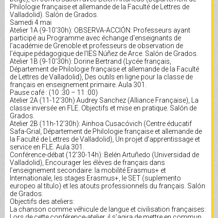
Philologie française et allemande de la Faculté de Lettres de
Valladolid). Salón de Grados.
Samedi 4 mai
Atelier 1A (9-10’30h): OBSERVA-ACCIÓN: Professeurs ayant
participé au Programme avec échange d'enseignants de
l'académie de Grenoble et professeurs de observation de
l'équipe pédagogique de l’IES Núñez de Arce. Salón de Grados.
Atelier 1B (9-10’30h): Dorine Bertrand (Lycée français,
Département de Philologie française et allemande de la Faculté
de Lettres de Valladolid), Des outils en ligne pour la classe de
français en enseignement primaire. Aula 301.
Pause café : (10 :30 – 11 :00)
Atelier 2A (11-12’30h) Audrey Sanchez (Alliance Française), La
classe inversée en FLE. Objectifs et mise en pratique. Salón de
Grados.
Atelier 2B (11h-12’30h): Ainhoa Cusacóvich (Centre éducatif
Safa-Grial, Département de Philologie française et allemande de
la Faculté de Lettres de Valladolid), Un projet d’apprentissage et
service en FLE. Aula 301.
Conférence-débat (12’30-14h): Belén Artuñedo (Universidad de
Valladolid), Encourager les élèves de français dans
l’enseignement secondaire: la mobilité Erasmus+ et
Internationale, les stages Erasmus+, le SET (suplemento
europeo al título) et les atouts professionnels du français. Salón
de Grados.
Objectifs des ateliers:
La chanson comme véhicule de langue et civilisation françaises:
Lors de cette conférence-atelier, il s’agira de mettre en commun