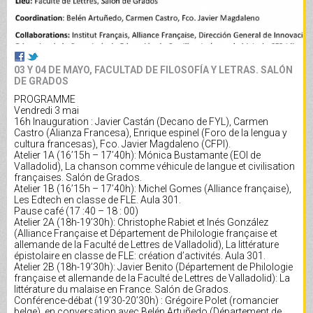
03 Y 04 DE MAYO, FACULTAD DE FILOSOFÍA Y LETRAS. SALÓN
DE GRADOS
PROGRAMME
Vendredi 3 mai
16h Inauguration : Javier Castán (Decano de FYL), Carmen
Castro (Alianza Francesa), Enrique espinel (Foro de la lengua y
cultura francesas), Fco. Javier Magdaleno (CFPI).
Atelier 1A (16’15h – 17’40h): Mónica Bustamante (EOI de
Valladolid), La chanson comme véhicule de langue et civilisation
françaises. Salón de Grados.
Atelier 1B (16’15h – 17’40h): Michel Gomes (Alliance française),
Les Edtech en classe de FLE. Aula 301.
Pause café (17 :40 – 18 : 00)
Atelier 2A (18h-19’30h): Christophe Rabiet et Inés González
(Alliance Française et Département de Philologie française et
allemande de la Faculté de Lettres de Valladolid), La littérature
épistolaire en classe de FLE: création d’activités. Aula 301.
Atelier 2B (18h-19’30h): Javier Benito (Département de Philologie
française et allemande de la Faculté de Lettres de Valladolid): La
littérature du malaise en France. Salón de Grados.
Conférence-débat (19’30-20’30h) : Grégoire Polet (romancier
belge), en conversation avec Belén Artuñedo (Département de