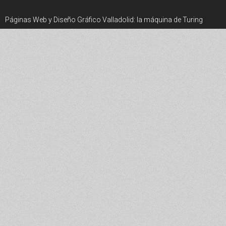
Páginas Web y Diseño Gráfico Valladolid: la máquina de Turing