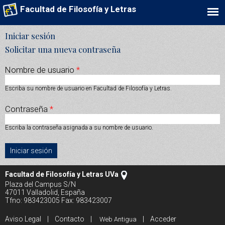
Facultad de Filosofía y Letras
Solapas principales
Iniciar sesión
(solapa activa)
Solicitar una nueva contraseña
Nombre de usuario
*
Escriba su nombre de usuario en Facultad de Filosofía y Letras.
Contraseña
*
Escriba la contraseña asignada a su nombre de usuario.
Facultad de Filosofía y Letras UVa
Plaza del Campus S/N
47011 Valladolid, España
Tfno: 983423005 Fax: 983423007
Aviso Legal
|
Contacto
|
|
Acceder
Web Antigua