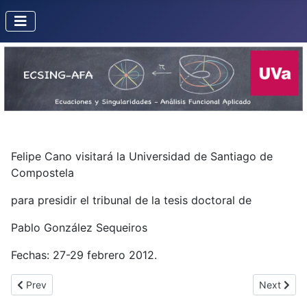
Felipe Cano visitará la Universidad de Santiago de
Compostela
para presidir el tribunal de la tesis doctoral de
Pablo González Sequeiros
Fechas: 27-29 febrero 2012.
Previous article: Misión de Álvaro Lozano Rojo a la UPV/EHU
Next artic
Prev
Next